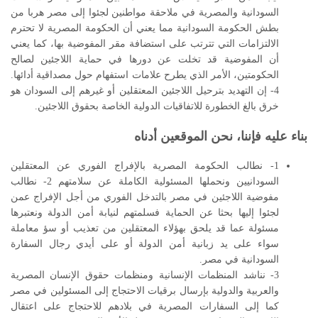
السودانية والمصرية في ملاحقة مواطنين لجئوا إلى مصر هربا من
بطش الحكومة السودانية مما يعني أن الحكومة المصرية لا تحترم
الالتزامات التي تترتب على استضافة مقر المفوضية بها، كما يعني
أن المفوضية قد تخلت عن دورها في حماية اللاجئين لصالح
الحكومتين، الأمر الذي يطرح علامات استفهام حول مصداقية أدائها.
4- إن التهديد بترحيل اللاجئين المعتقلين أو غيرهم إلى السودان هو
خرق بالغ الخطورة للاتفاقيات الدولية الخاصة بحقوق اللاجئين.
بناء عليه فإننا، نحن الموقعين أدناه
1- نطالب الحكومة المصرية بالإفراج الفوري عن المعتقلين
السودانيين ونحملها المسئولية الكاملة عن سلامتهم 2- نطالب
مفوضية اللاجئين في مصر بالتدخل الفوري من أجل الإفراج عمن
لجئوا إليها بحثا عن الحماية فسلمتهم لنيابة أمن الدولة ونعتبرها
مسئولة عما قد يلحق بهؤلاء المعتقلين من تعذيب أو سؤ معاملة
سواء على يد زبانية أمن الدولة أو على أيدي رجال السفارة
السودانية في مصر.
3- نناشد المنظمات الإنسانية ومنظمات حقوق الإنسان المصرية
والعربية والدولية بإرسال برقيات الاحتجاج إلى المسئولين في مصر
كما إلى السفارات المصرية في بلادهم للاحتجاج على اعتقال