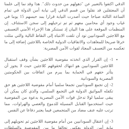
الدقي اكتفوا بالتعبير عن "ذهولهم من حدوث ذلك". هذا وقد نما إلى علمنا
أن المعتقلين قد نقلوا من قسم الدقي إلى نيابة أمن الدولة في تمام
الساعة الثالثة صباحا حيث أصدرت النيابة قرارا بمد حبسهم 15 يوما في
غياب وجود أي محامين معهم ثم تم ترحيلهم إلى سجن الاستئناف. إن
المنظمات الموقعة على هذا البيان إذ تستنكر هذا الإجراء الأمني التعسفي
مع اللاجئين السودانيين تود أن تلفت الانتباه إلى النقاط التالية والتي مثلت
خرقا صريحا للمعاهدات والاتفاقيات الدولية الخاصة باللاجئين إضافة إلى ما
تعكسه من التعسف المعتاد لقوات الأمن المصرية:
1- إن القرار الذي اتخذته مفوضية اللاجئين بشأن وقف استقبال
اللاجئين السودانيين هو انتهاك لحقوقهم كلاجئين حيث لا يجوز أن
يتأثر حقهم في الحماية بما يبرم من اتفاقات بين الحكومتين
المصرية والسودانية.
2- إن تجمع السودانيين تجمعا سلميا أمام مفوضية اللاجئين هو حق
تكفله المواثيق الدولية في التجمع السلمي، والذي كان يمكن أن
يبقى سلميا لولا تدخل قوات الأمن المصرية بدعوة من المفوضية
حيث استخدموا القنابل المسيلة للدموع والعصي والهراوات، مما
ترتب عليه عنف مضاد من المتجمعين فيما يعتبر دفاعا عن النفس.
3- إن اعتقال السودانيين من أمام مفوضية اللاجئين ثم تحويلهم إلى
نيابة أمن الدولة يعكس تحالفا ما بين المفوضية والسلطات