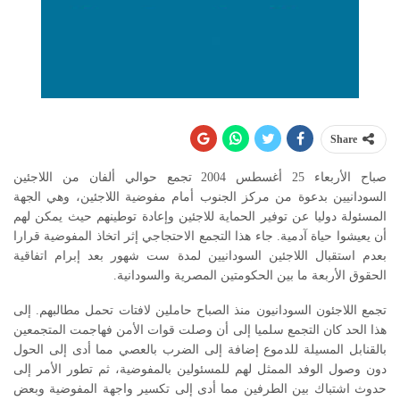
Share
صباح الأربعاء 25 أغسطس 2004 تجمع حوالي ألفان من اللاجئين
السودانيين بدعوة من مركز الجنوب أمام مفوضية اللاجئين، وهي الجهة
المسئولة دوليا عن توفير الحماية للاجئين وإعادة توطينهم حيث يمكن لهم
أن يعيشوا حياة آدمية. جاء هذا التجمع الاحتجاجي إثر اتخاذ المفوضية قرارا
بعدم استقبال اللاجئين السودانيين لمدة ست شهور بعد إبرام اتفاقية
الحقوق الأربعة ما بين الحكومتين المصرية والسودانية.
تجمع اللاجئون السودانيون منذ الصباح حاملين لافتات تحمل مطالبهم. إلى
هذا الحد كان التجمع سلميا إلى أن وصلت قوات الأمن فهاجمت المتجمعين
بالقنابل المسيلة للدموع إضافة إلى الضرب بالعصي مما أدى إلى الحول
دون وصول الوفد الممثل لهم للمسئولين بالمفوضية، ثم تطور الأمر إلى
حدوث اشتباك بين الطرفين مما أدى إلى تكسير واجهة المفوضية وبعض