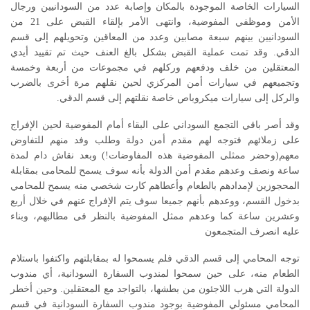
السيارات الخاصة الموجودة بالمكان وإصابة عدد من السودانيين ورجال
الأمن وموظفي المفوضية، وانتهى الأمر بإلقاء القبض على 21 من
السودانيين بينهم سبعة مصابين وعدد من المعاقين وتحويلهم إلى قسم
الدقي. وقد تمت عملية القبض بشكل بالغ العنف حيث تم تقييد أيدي
المعتقلين من خلف ودفعهم وركلهم في مجموعات من أربعة وخمسة
وتجميعهم في سيارات أمن المركزي لحين نقلهم مرة أخرى بالضرب
والركل إلى سيارات ميكروباص خاصة نقلتهم إلى قسم الدقي.
وقد أصر باقي التجمع السوداني على البقاء أمام المفوضية لحين الإفراج
على زملائهم فتوجه لهم مقدم أمن دولة وطلب وفد منهم للتفاوض
معهم(وحضر ممثلى المفوضية هذه المفاوضات!) وبعد نقاش دام لمدة
ساعة ونصف وعدهم مقدم أمن الدولة بأنه سوف يسمح للمحامى بمقابلة
المحجوزين لإمدادهم بالطعام وأعطاهم كارت شخصي منه يسمح للمحامي
بدخول القسم، ووعدهم بأنهم جميعا سوف يتم الإفراج عنهم في خلال أربع
وعشرين ساعة كما وعدهم ممثل المفوضية بالنظر فى مطالبهم، وبناء
عليه انصرف المتجمعون
توجه المحامي إلى قسم الدقي فلم يسمحوا له بمقابلتهم واكتفوا باستلام
الطعام منه، على حين سمحوا لمندوب السفارة السودانية، أي مندوب
الدولة التي هرب اللاجئون من بطشها، بالتواجد مع المعتقلين. وحين أخطر
المحامي مسئولي المفوضية بوجود مندوب السفارة السودانية في قسم