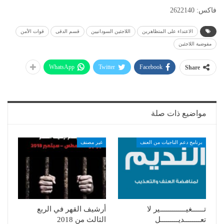
فاكس: 2622140
الاعتداء على المتظاهرين
اللاجئين السودانيين
قسم الدقى
قوات الأمن
مفوضية اللاجئين
WhatsApp
Twitter
Facebook
Share
مواضيع ذات صلة
برنامج دعم الناجيات من العنف
غير مصنف
تــــــغيـــــــــــــير لا
أرشيف القهر في الربع
تعــــــــديـــــــــل
الثالث من 2018