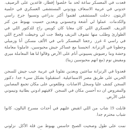
قعدت في المعسكر ساعة لحد ما خلصوا إفطار، قاعدين على الرصيف.
خدوني في عربية الاسعاف وودوني المستشفى العسكري في حلمية
الزيتون. دخلت المستشفى اهتموا أكتر بدراعي ونسيوا جرح راسي
والكدمات. عملوا لي أشعة وجبسوني وبعدين حسيت بهبوط من كتر
النزيف. العسكري اللي كان معايا كان كويس راح للدكتور اللي في
الطوارئ وطلب منها تشوف النزيف وفعلا جت لي وخيطت الجرح اللي
في راسي 4 غرز. رجعنا المعسكر تاني في الألف مسكن أنا وزميلي
وحطونا في الزنزانة. اتحبسنا مع عساكر جيش محبوسين، عاملونا معاملة
وحشة وما رضيوش يسيبوني أنام على الأرض وقالوا لنا هنا المعاملة ميري
ومفيش نوم (مع انهم محبوسين زينا).
قعدونا في الزنزانة ساعتين وبعدين نقلونا في عربية جيب جيش للسجن
الحربي على طريق مصر الاسماعيلية. استقبلونا بشكل سيء جدا. دكتور
السجن كشف عليا وسجل الاصابات. وطلعوني على مكان تجمع المصابين
والمفروض ان ده أحسن مكان في السجن. لاقيتهم ادوني بطانية ونيموني
على الأرض.
قابلت 19 شاب من اللي اتقبض عليهم في أحداث مسرح البالون، كانوا
شباب محترم جدا.
نمت على طول وصحيت الصبح حاسس بهبوط من قلة الأكل. نزلوني