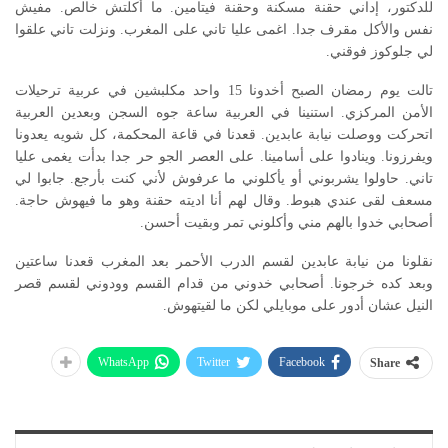
للدكتور، إداني حقنة مسكنة وحقنة فيتامين. ما أكلتش خالص. مفيش
نفس والأكل مقرف جدا. اغمى عليا تاني على المغرب. ونزلت تاني علقوا
لي جلوكوز فوقني.
تالت يوم رمضان الصبح أخدونا 15 واحد مكلبشين في عربية ترحيلات
الأمن المركزي. استنينا في العربية ساعة جوه السجن وبعدين العربية
اتحركت ووصلت نيابة عابدين. قعدنا في قاعة المحكمة، كل شويه يعدونا
ويفرزونا. وينادوا على أسامينا. على العصر الجو حر جدا بدأت يغمى عليا
تاني. حاولوا يشربوني أو يأكلوني ما عرفوش لأني كنت بأرجع. جابوا لي
مسعف لقى عندي هبوط. وقال لهم أنا اديته حقنة وهو ما فيهوش حاجة.
أصحابي خدوا بالهم مني وأكلوني تمر وبقيت أحسن.
نقلونا من نيابة عابدين لقسم الدرب الأحمر بعد المغرب قعدنا ساعتين
وبعد كده خرجونا. أصحابي خدوني من قدام القسم وودوني لقسم قصر
النيل عشان أدور على موبايلي لكن ما لقيتهوش.
WhatsApp
Twitter
Facebook
Share