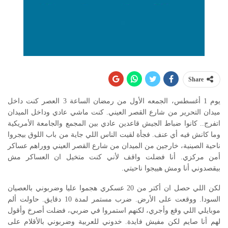
Share
يوم 1 أغسطس، الجمعه الأول من رمضان الساعة 3 العصر كنت داخل
ميدان التحرير من شارع القصر العيني. كنت ماشي عادي وداخل الميدان
اتفرج.. كانوا ضباط الجيش قاعدين عادي بين المجمع والجامعة الأمريكية
وما كانش فيه أي عنف. فجأة لقيت الناس اللي جاية من باب اللوق بيجروا
ناحية الصينية، خارجين من الميدان من شارع القصر العيني ووراهم عساكر
أمن مركزي. أنا فضلت واقف لأني كنت متخيل ان العساكر مش
بيقصدوني أنا ومش هييجوا ناحيتي.
لكن اللي حصل ان أكتر من 20 عسكري هجموا عليا وضربوني بالعصيان
السودا. ووقعت على الأرض. ضرب مستمر لمدة 10 دقايق. حاولت ألم
موبايلي اللي وقع وأجري، لكنهم استمروا في ضربي، فضلت أصرخ وأقول
لهم أنا صايم لكن مفيش فايدة. خدوني للعربية وضربوني بالأقلام على