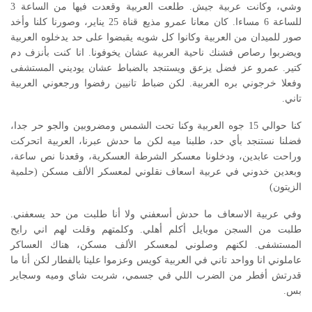
وشي، وكانت عربية جيش. طلعت العربية وقعدت فيها من الساعة 3
للساعة 6 مساءا. كان معانا عمرو مذيع قناة 25 يناير، وصورنا كلنا وأخد
صور للميدان من العربية وكانوا كل شويه يقبضوا على حد يدخلوه العربية
ويضربوا رصاص فشنك ناحية العربية عشان يخوفونا. انا كنت بأنزف دم
كتير. عمرو عز فضل يزعق ويستنجد بالضباط عشان يوديني المستشفى
وفعلا خرجوني بره العربية. لكن ضباط تانيين رفضوا ورجعوني العربية
تاني.
كنا حوالي 15 جوه العربية وكنا تحت الشمس ومضروبين والجو حر جدا،
فضلنا نستنجد بأي حد، طلبنا ميه لكن ما حدش عبرنا، العربية اتحركت
وراحت عابدين، ودخلونا معسكر الشرطة العسكرية، وقعدنا نص ساعة،
وبعدين خدوني في عربية اسعاف نقلوني لمعسكر الألف مسكن (حلمية
الزيتون)
وفي عربية الاسعاف ما حدش أسعفني ولا أنا طلبت من حد يسعفني.
طلبت من السجن موبايل أكلم أهلي. وكلمتهم وقلت لهم اني رايح
المستشفى. لكنهم وصلوني لمعسكر الألف مسكن، هناك العساكر
عاملوني انا وواحد تاني في العربية كويس وعزموا علينا بالفطار لكن أنا ما
قدرتش أفطر من الضرب اللي في جسمي، شربت شاي وميه وسجاير
بس.