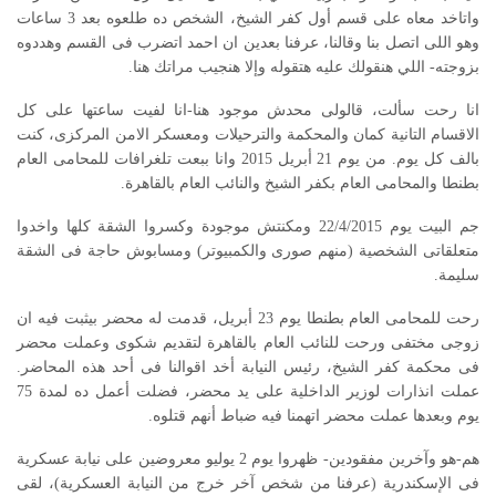
واتاخد معاه على قسم أول كفر الشيخ، الشخص ده طلعوه بعد 3 ساعات
وهو اللى اتصل بنا وقالنا، عرفنا بعدين ان احمد اتضرب فى القسم وهددوه
بزوجته- اللي هنقولك عليه هتقوله وإلا هنجيب مراتك هنا.
انا رحت سألت، قالولى محدش موجود هنا-انا لفيت ساعتها على كل
الاقسام التانية كمان والمحكمة والترحيلات ومعسكر الامن المركزى، كنت
بالف كل يوم. من يوم 21 أبريل 2015 وانا ببعت تلغرافات للمحامى العام
بطنطا والمحامى العام بكفر الشيخ والنائب العام بالقاهرة.
جم البيت يوم 22/4/2015 ومكنتش موجودة وكسروا الشقة كلها واخدوا
متعلقاتى الشخصية (منهم صورى والكمبيوتر) ومسابوش حاجة فى الشقة
سليمة.
رحت للمحامى العام بطنطا يوم 23 أبريل، قدمت له محضر بيثبت فيه ان
زوجى مختفى ورحت للنائب العام بالقاهرة لتقديم شكوى وعملت محضر
فى محكمة كفر الشيخ، رئيس النيابة أخد اقوالنا فى أحد هذه المحاضر.
عملت انذارات لوزير الداخلية على يد محضر، فضلت أعمل ده لمدة 75
يوم وبعدها عملت محضر اتهمنا فيه ضباط أنهم قتلوه.
هم-هو وآخرين مفقودين- ظهروا يوم 2 يوليو معروضين على نيابة عسكرية
فى الإسكندرية (عرفنا من شخص آخر خرج من النيابة العسكرية)، لقى