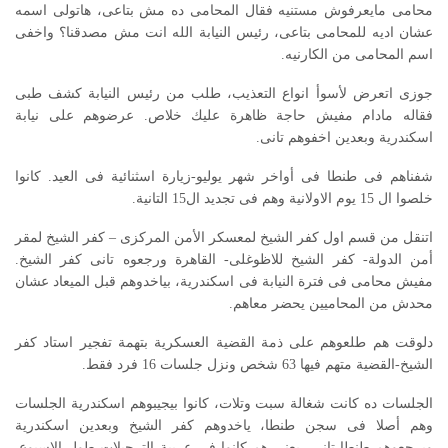
محامى مايعرفوش مستنيه فقال المحامى ده مش بتاعى، هاتولى اسمه
عشان اديه للمحامى بتاعى، رئيس النيابة الله انت مش مصدقنا؟ واخفى
اسم المحامى من الكارنيه.
جوزى اتعرض لأسوأ انواع التعذيب، طلب من رئيس النيابة كشف طبى
فقاله مادام مفيش حاجة ظاهرة عليك خلاص. عرضوهم على نيابة
اسكندرية وبعدين اخفوهم تانى.
شفناهم فى طنطا فى أواخر شهر يوليو-زيارة اسثنائية فى العيد. كانوا
خلصوا ال 15 يوم الاولانية وهم فى تجديد ال15 التانية.
اتنقل من قسم اول كفر الشيخ لمعسكر الأمن المركزى – كفر الشيخ لمقر
أمن الدولة- كفر الشيخ للاظوغلى- القاهرة ورجعوه تانى كفر الشيخ.
مفيش محامى فى فترة النيابة فى اسكندرية، بياخدوهم قبل الميعاد عشان
محدش من المحاميين يحضر معاهم.
دلوقت هم طلعوهم على ذمة القضية العسكرية بتهمة تفجير استاد كفر
الشيخ-القضية متهم فيها 63 شخص ونزل جلسات 16 فرد فقط.
الجلسات ده كانت شغالة سبت وتلات، كانوا بيجيبوهم اسكندرية الجلسات
وهم أصلا فى سجن طنطا، ياخدوهم كفر الشيخ وبعدين اسكندرية
ويرجعوهم طنطا تانى، يعنى هم كانوا فى عربية الترحيلات طول الاسبوع.