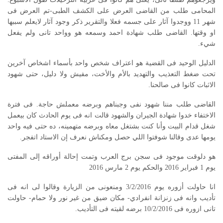
المحامى طلب من القاضى العرض على الكشف الطبى-تم العرض فى
شهر 11 ووجدوا آثار على جسمه فعلا والتقرير ذكر وجود آثار لايعلم سببها
او وقتها. القاضى طلب شهادة احمد وسمعه هو وواحد تانى ولم يفعل
شيء.
الدليل الوحيد فى القضية هو اعتراف شخص واحد بأسماء اشخاص آخرين
تحت ضغط التعذيب والتهديد بالأم والأخت، مفيش ولا دليل، حتى شهود
الاثبات كانوا فى صالحنا.
القاضى طلب مننا شهود نفى وجبناهم وبرضه معملش حاجة. فى فترة
الاختفاء خدوا شهادة الجيران والشهود قالت انه فى يوم الحادث كان بيعمل
شغل قدام البيت وأنا كنت بشتغل معاه وبرضه متهمينه، ده حتى فيه واحد
يومها عدى وقالنا شوفتوا اللي حصل ومكناش نعرف إن الاستاد اتفجر.
هو دلوقت موجود فى سجن برج العرب وتمت إحالة أوراقه إلى المفتى
يوم 1 فبراير 2016 والحكم يوم 2 مارس 2016
انا حاولت أزوره يوم 3/2/2016 ومنعونى من الزيارة وقالوا لى انه فى
تأديب وانه فى زنزانة انفرادي- مكان ضيق من غير نور ولا حمام- حاولت
تانى ازوره فى 10/2/2016 برضه لقيته فى التأديب.