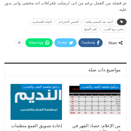
تم فصله من العمل برغم من انى ارسلت تلغرافات انه مختفى وانى بدور
عليه.
أحمد عبد المنعم سلامة
الحبس الانفرادى
النيابة العسكرية
سجن برج العرب
كفر الشيخ
WhatsApp
Twitter
Facebook
Share
مواضيع ذات صلة
برنامج مناهضة العنف والتعذيب
برنامج مناهضة العنف والتعذيب
من الإعلام: حصاد القهر في
إعادة تسويق القمع منظمات