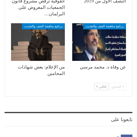
النصف الأول من 2019
حقوقية ترفض مشروع قانون
الجمعيات المعروض على
البرلمان…
برنامج مناهضة العنف والتعذيب
برنامج مناهضة العنف والتعذيب
عن وفاة د. محمد مرسي
من الإعلام: بعض شهادات
المحامين
السابق
التالي
تابعونا على