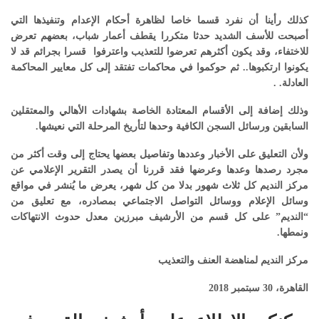
كذلك رأينا أن نفرد قسما خاصا لظاهرة أحكام الإعدام وتنفيذها التي
أصبحت للأسف الشديد حدثا متكررا يقطف أعمار شباب، بعضهم تعرض
للاختفاء، وقد يكون أكثرهم تعرضوا للتعذيب واعترفوا قسرا بجرائم قد لا
يكونوا ارتكبوها.. ثم حوكموا في محاكمات تفتقد إلى كل معايير المحاكمة
العادلة. .
وذلك إضافة إلى الأقسام المعتادة الخاصة بشهادات الأهالي والمعتقلين
السابقين ورسائل السجن الكافية وحدها لتأريخ المرحلة التي نعيشها.
ولأن التعليق على الأخبار وعددها وتفاصيل بعضها يحتاج إلى وقت أكثر من
مجرد رصدها وعدها وعرضها فقد قررنا أن يصدر التقرير الإعلامي عن
مركز النديم كل ثلاث شهور بدلا من كل شهر، يعرض ما يُنشر في مواقع
وسائل الإعلام ووسائل التواصل الاجتماعي بمصادره، مع تعليق من
“النديم” على كل قسم من الأرشيف مبرزين معدل حدوث الانتهاكات
ونمطها.
مركز النديم لمناهضة العنف والتعذيب
القاهرة، 30 سبتمبر 2018