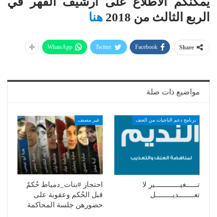
يمكنكم الاطلاع على أرشيف القهر في
الربع الثالث من 2018
هنا
WhatsApp
Twitter
Facebook
Share
مواضيع ذات صلة
برنامج دعم الناجيات من العنف
غير مصنف
تــــــغيـــــــــــــير لا
احتجاز #بنات_دمياط حُكمٌ
تعــــــــديـــــــــل
قبل الحُكم وعقوبة على
حضورهن جلسة المحاكمة