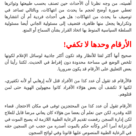
أهميته، من وجه نظرنا أن الأحداث حين تصنف بحسب طبيعتها وتواترها
تعطي صورة أوضح لحجم ما يحدث من انتهاكات، وبالتالي تساعد في
توصيف ما يحدث من انتهاكات: هل هي أحداث فردية أم أن انتشارها
وتكرارها يجعل منها ظاهرة، فتضيف إلى مسئولية الجاني أيضا مسئولية
السلطة السياسية المنوط بها اتخاذ القرار بشأن السماح أو المنع.
الأرقام وحدها لا تكفي!
صحيح أنها أكثر لفتا للأنظار وقد تكون أكثر جاذبية لوسائل الإعلام لكونها
تلخص الوضع في مساحة محدودة دون إفراط في الحديث. لكننا رأينا أن
بعض التعليق على الأرقام قد يكون ضروريا.
فالأرقام قد تقول أن عدد كذا من الأفراد قتل لأنه إرهابي أو لأنه تكفيري،
لكنها لا تكشف أن بعض هؤلاء الأفراد كانوا مجهولين الهوية حتى لمن
قتلوهم.
الأرقام تقول أن عدد كذا من المحتجزين توفى في مكان الاحتجاز. قضاء
الله وقدره. لكن حين نعلم أن بعضا من هؤلاء كان يعاني مرضا قابل للعلاج
لكن إدارة السجن رفضت تقديم الرعاية الطبية اللازمة له يصبح الموت في
الزنزانة أمرا آخر وكأنه حكم بالموت أصدره من حجب عن السجين حقه
في الرعاية الطبية المنصوص عليها قانونا وفي لوائح السجون