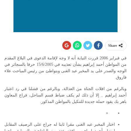
Share
في فبراير 2006 قررت النيابة أنه لا وجه لإقامة الدعوى في البلاغ المقدم
من المواطن أحمد إبراهيم بشأن تعذيبه في 15/6/2005 حرقا بالسجائر في
الوجه والصدر على يد المخبر عبد الغنى وبتواطئ من رئيس المباحث علاء
فاروق.
وبالرغم من افلات الجناة من العدالة، وبالرغم من فشلنا في رد اعتبار
أحمد إبراهيم .. إلا أن ذلك لم يكف ضباط قسم الساحل، فراح المعاون
باهر بك يقود حملة جديدة للتنكيل بالمواطن المذكور.
اختار المخبر عبد الغنى مقرا ثابتا له جراج على الرصيف المقابل
لمنزل أحمد إبراهيم يرافقه عدد من البلطجية والسوابق راحوا