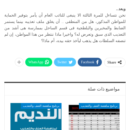
وبعد..
نحن نتساءل للمرة الثالثة الا ينبغى للنائب العام أن يأمر بتوفير الحماية
للمواطن المذكور، هل من المنطقى .. أن يغلق ملف تعذيبه بينما يستمر
الضابط والمخبرين والبلطجية فى قسم الساحل بممارسة هى أشد من
التعذيب الذى سبق وتعرض له؟ واخيرا ماذا ننتظر من هذا المواطن، إن لم
تنصفه السلطات هل يذهب ليأخذ حقه بيده، أم ماذا؟
WhatsApp
Twitter
Facebook
Share
مواضيع ذات صلة
برنامج مناهضة العنف والتعذيب
برنامج مناهضة العنف والتعذيب