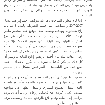
يتغامزون ويستفزون المذكور وضمنيا يهددونه امام باب منزله، وهو
التهديد الذي اثبت جديته فيما بعد .. وكان ان اشتكى أحمد لوزير
الداخلية ..
ثانيا قام معاون المباحث باهر بك بتوقيف أحمد إبراهيم مساء
20/7/2007 واصطحبه على قسم الشرطة ولمدة 8 ساعات
راح يستجوبه ويهدده، ويطلب منه التوقيع على محضر ملفق
يتهمة بالاتلاف…الخ. إلى أن طلب منه التنازل عن بلاغ
التعذيب للنيابة وهو البلاغ الذى سبق اغلاقه! وإلا فإنه
سيواجه تعذيبا اشد من التعذيب في أمن الدولة .. أو أنه
سيلفق له القضايا "دى بلد وسخه ومش هاتعرف تاخد حقك"
وفى اعقاب ذلك قام أحمد إبراهيم بإبلاغ النيابة .. ويبدو أن
كل ذلك لم يكن كافيا إذ سرعان ما تكرر الاعتداء .. حيث
قطع عدد من البلطجية – المرافقين بشكل دائم للمخبر
جوزيف
قطعوا الطريق على أحمد اثناء سيره بعد أن قفزو من عربية
كانوا يستقلونها وإنهالوا عليه ضربا بالشوم فأصابوه بإصابة
بالغة اسفل الضلوع اليسرى واسفل الظهر في مواجهة
منطقة الكلى "توجد الآن كدمات زرقاء.. ومره أخرى توجه
إبراهيم إلى النيابة وقدم بلاغ بالوقائع الجديدة وسجلت برقم
16351 جنح الساحل..