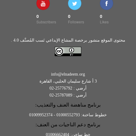
0
0
0
Subscribers
Followers
Likes
محتوى الموقع منشور برخصة المشاع الإبداعي نَسب المُصنَّف 4.0 .
info@elnadeem.org
3 أ شارع سليمان الحلبي، القاهرة
أرضي : 25776792-02
أرضي : 25787089-02
برنامج مناهضة العنف والتعذيب:
خطوط ساخنة: 01000552793 - 01009952374
برنامج دعم الناجيات من العنف:
خط ساخن: 01006662404