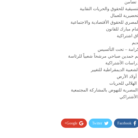
تضامن
تنسيقية للحقوق والحريات النقابية
لتحضيرية للعمال
لمصري للحقوق الأقتصادية والاجتماعية
م مبارك للقانون
ق اشتراكية
ديم
رامة – تحت التأئسيس
 حمدين صباحي مرشحاً شعبياً للرئاسة
راسات الأشتراكية
لشعبية الديمقراطية للتغيير
ولاد الأرض
هلالي للحريات
المصرية للنهوض بالمشاركة المجتمعية
الأشتراكي
Google+
Twitter
Facebook