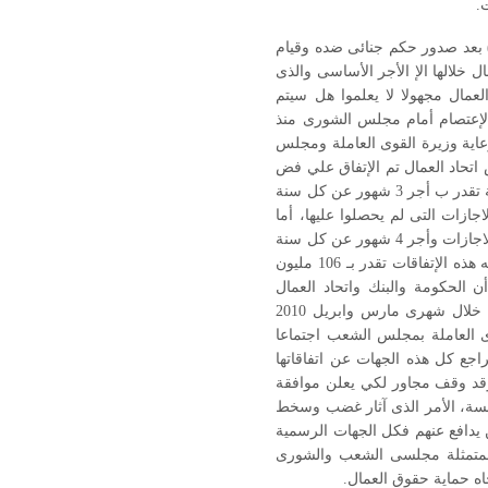
.
 بعد صدور حكم جنائى ضده وقيام
وقف العمل بالمصنع منذ 22-6-2008، لم يصرف للعمال خلالها الإ الأجر الأساسى والذى
لعمال مجهولا لا يعلموا هل سيتم
لإعتصام أمام مجلس الشورى منذ
ة بتشغيل المصنع أو صرف مستحقاتهم وفى 21 مارس 2010 وتحت رعاية وزيرة القوى العاملة ومجلس
اتحاد العمال تم الإتفاق علي فض
الاعتصام مقابل حصول العمال الذين تزيد مدد خدمتهم عن عشرين عاما على مكافأة نهاية خدمة تقدر ب أجر 3 شهور عن كل سنة
زات التى لم يحصلوا عليها، أما
العمال الذين لم تزد مدة خدمتهم عن عشرين عاما فيحصلوا على كامل المقابل النقدى لرصيد الاجازات وأجر 4 شهور عن كل سنة
من سنوات الخدمة مراعاه لأن مدة خدمتهم لن تكفى لصرف معاشات إجتماعية، وكانت حصيله هذه الإتفاقات تقدر بـ 106 مليون
أن الحكومة والبنك واتحاد العمال
تقاعسوا جميعا عن تنفيذ الاتفاق حتى شهر مايو الجارى ،بل لم تصرف لهم رواتبهم الاساسية خلال شهرى مارس وابريل 2010
ى وفى يوم الاحد 23 مايو عقدت لجنة القوى العاملة بمجلس الشعب اجتماعا
جع كل هذه الجهات عن اتفاقاتها
مال الإ مستحقات تعادل 50 مليون جنيه فقط، وقد وقف مجاور لكي يعلن موافقة
لسة، الأمر الذى آثار غضب وسخط
 يدافع عنهم فكل الجهات الرسمية
ة المتمثلة مجلسى الشعب والشورى
اه حماية حقوق العمال.