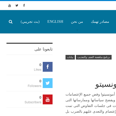
مصادر تهمك
من نحن
ENGLISH
(بث تجريبي)
تابعونا على
برنامج مناهضة العنف والتعذيب
بيانات
0
Likes
0
نسيتو
Followers
 أمونسيتوا وفض جميع الإعتصامات
0
ويفضح سياساتها وممارساتها التى
Subscribers
عهدات فى جلسات التفاوض التى تمت
إعتصام والتعدى عليهم بالضرب بل