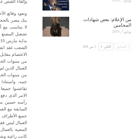
يوليو 7, 2019
وإلقاء القبض عل
وتعود وقائع ا
من الإعلام: بعض شهادات
المحامين
لا يتناسب مع أ
يوليو 7, 2019
تشغيل المصنع 
السابق
التالي
1 من 109
الشعب عقد اتفا
من سنوات الخد
جنيه، واستنادا 
رأسه حسين مجاو
جميع الأطراف ع
العمال ليس فقط
المعنية بالعما
كانت راعية وشا