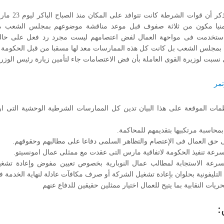
ومن الجدير با
منيا مكون من ثلاثة صفوف قبل موعد مناقشة موضوعهم بمجلس الشعب مم
استخدمت فى مواحهة العمال لفض اعتصامهم ليست مجرد رد فعل على حالة 
 بمجلس الشعب بل كانت كل هذه الممارسات معد لها مسقبا من قبل الحكومة 
نسبت لوزيرة القوى العاملة بأن فض الاعتصامات جاء لتأمين زيارة رئيس الوزرا
محاسبة مرتكبيها بتقديمهم للمحاكمة.
 حق العمال فى الإعتصام والتظاهر السلمى دفاعا على مطالبهم وحقوقهم.
رعة تنفيذ الحكومة لاتفاقية مارس التى عقدت مع ممثلى عمال امونسيتو.
سرعة الاستجابة لمطالب عمال النوبارية بخصوص تعيين مفوض وإعادة تشغ
التليفونية بحلوان بإعادة تشغيل الشركة أو صرف مكافآت عادلة لنهاية الخدمة ف
ريات النقابية بما يتيح للعمال اختيار ممثلين حقيقين للدفاع عنهم
: