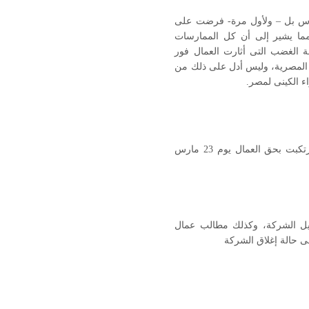
لذكر أن قوات الشرطة كانت تتوافد على المكان منذ الصباح الباكر ليوم 23 مارس بل – ولأول مرة- فرضت على
ا يشير إلى أن كل الممارسات
الغضب التى أثارت العمال فور
المصرية، وليس أدل على ذلك من
ء الكينى لمصر.
أن المنظمات الموقعة على هذا البيان تدين كل الممارسات الشرطية الوحشية التى ارتكبت بحق العمال يوم 23 مارس
يل الشركة، وكذلك مطالب عمال
ى حالة إغلاق الشركة