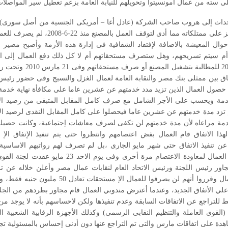
ى سته من عمال امونسيتوا وتحويلهم للنيابة العامة بزعم تعطيل سير المواصلات
لأحداث إلى هروب صاحب الشركة (عادل أغا – أمريكى الجنسية من أصل سورى)
بنك مصر بالحجز على ممتلكاته مما أدى لت
حوال المعيشة بالاضافة لإفتقاد الشفافية فى إدارة هذه الأزمة وأصبح مصير ا
أم سيتم تسريحهم، وهل ستصرف مستحقاتهم أم لا كل ذلك دفع العمال إلى ا
بداية مارس 2010 للمطالب
ق بين ممثلى بنك مصر والنقابة العامة لعمال الغزل والنسيج وفى حضور رئيس 
مة ويحسب على الأجر الشامل مع صرف كامل المقابل المتبقى من رصيد الاجا
لهذا الاتفاق قام العمال بفض اعتصامهم وانتظروا حتى يتم تنفيذ الإتفاق الإ 
الامر الذى دفع العمال لمعاودة الاعتصام مرة أخر
ر رئيس اللجنة ورئيس الاتحاد العام لنقابات عمال مصر وأعلن خلاله عن ترا
السابقة مع العمال وقرروا أنهم لن يصرفوا للع
لي الأتفاق الجديد، وعندما أعترض مندوبي العمال قام مجاور بطردهم من الج
 للتراجع عن الاتفاقات السابقة وعدم تنفيذها ولكن لاحساسهم بأنه لا يوجد من
ل (القوى العاملة والتنظيم النقابى الرسمى) وكذلك الأجهزة الرقابية الشعبي
هدة على اتفاقات مارس والتى تم التراجع عنها دون أدنى إحساس بالمسئولية تج