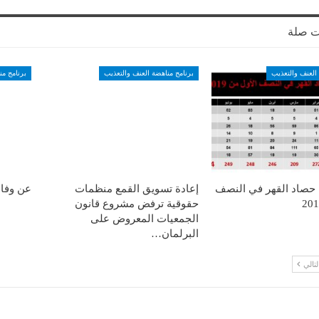
ت صلة
العنف والتعذيب
برنامج مناهضة العنف والتعذيب
برنامج من
: حصاد القهر في النصف
إعادة تسويق القمع منظمات
عن وفا
حقوقية ترفض مشروع قانون
الجمعيات المعروض على
البرلمان…
لتالي