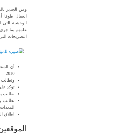
العمال طوقا أ
الوحشية التى 
علمهم بما جرى
التصريحات التى 
2010
وتطالب ب
تؤكد على
تطالب بس
تطالب ب
المعدات 
اطلاق الح
الموقعين