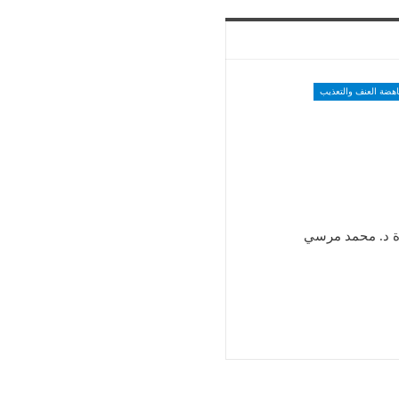
اهضة العنف والتعذيب
ة د. محمد مرسي