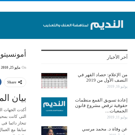
أمونسيتو
آخر الأخبار
On
مايو 25, 2010
من الإعلام: حصاد القهر في
النصف الأول من 2019
Share
يوليو 16, 2019
بيان ال
إعادة تسويق القمع منظمات
حقوقية ترفض مشروع قانون
أكدت الجهات ال
الجمعيات…
التى كانت بمحي
يوليو 11, 2019
تنحاز دائما فى
عن وفاة د. محمد مرسي
سابقا مع العما