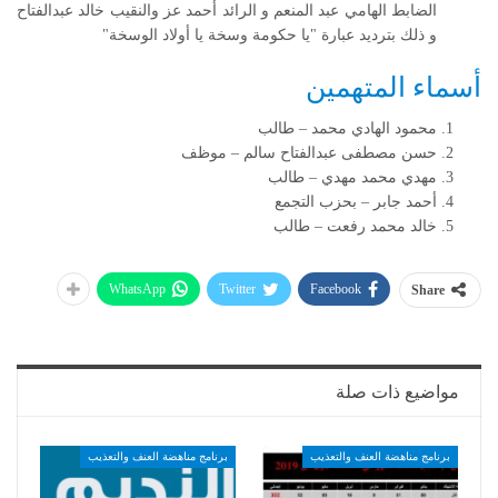
الضابط الهامي عبد المنعم و الرائد أحمد عز والنقيب خالد عبدالفتاح
و ذلك بترديد عبارة "يا حكومة وسخة يا أولاد الوسخة"
أسماء المتهمين
محمود الهادي محمد – طالب
حسن مصطفى عبدالفتاح سالم – موظف
مهدي محمد مهدي – طالب
أحمد جابر – بحزب التجمع
خالد محمد رفعت – طالب
WhatsApp
Twitter
Facebook
Share
مواضيع ذات صلة
برنامج مناهضة العنف والتعذيب
برنامج مناهضة العنف والتعذيب