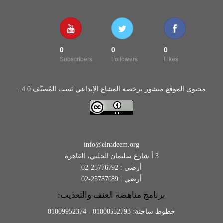
0
0
0
Subscribers
Followers
Likes
محتوى الموقع منشور برخصة المشاع الإبداعي نَسب المُصنَّف 4.0 .
info@elnadeem.org
3 أ شارع سليمان الحلبي، القاهرة
أرضي : 25776792-02
أرضي : 25787089-02
برنامج مناهضة العنف والتعذيب:
خطوط ساخنة: 01000552793 - 01009952374