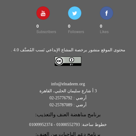
0
0
0
Subscribers
Followers
Likes
محتوى الموقع منشور برخصة المشاع الإبداعي نَسب المُصنَّف 4.0 .
info@elnadeem.org
3 أ شارع سليمان الحلبي، القاهرة
أرضي : 25776792-02
أرضي : 25787089-02
برنامج مناهضة العنف والتعذيب:
خطوط ساخنة: 01000552793 - 01009952374
برنامج دعم الناجيات من العنف: