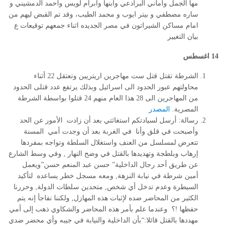
مها الجمل واماني البرادعي وابنها وابرام لويس واحمد الدمشيني و
ساره مصطفي و بيتر ايوب و محمد الطيب، وقد تم القبض ليهم من
امام مساكن الشيراتون في مصر الجديده اثناء جمعهم توقيعات ع
بيان التغيير
14 اغسطس
الشرطة تقتل قتل ست مهاجرين اريتريين وتعتقل 22 أثناء
محاولتهم عبور الحدود الى اسرائيل وبذلك يرتفع عدد قتلى الحدود
من المهاجرين الى 28 هذا العام منهم 24 قتلوا بواسطة الشرطة
المصرية.
المصدر
رسالة: أرسل لسيادتكم استغاثتي بعد أن زادت الأمور عن الحد
وأصبحت في قلق وأنا في الغربة بعد أن وجدت أمي المسنة
تتعرض لمسلسل من العنف واستغلال السلطة وتواجه بمفردها
إرهاب وبلطجة وتهديدها بالقتل في وضح النهار , وفي وسط الشارع
عن طريق أحد رجال الداخلية” حسن عبد المنعم حسن”ويعمل
أمين شرطة في نيابة النزهة, ومعه مسجل خطر يساعده لتأكيد
السيطرة وعدم تدخل أي شخص, متحدين سلطات الدولة, وحررنا
الكثير من المحاضر ضده لإثبات هذه المهازل, ولكننا نفاجأ إنه يتم
حفظها !؟ وعندما علم بأمر هذه المحاضر والشكاوي ذهب إلى أمي
مهددها بالقتل قائلا
:
“
بأن الداخلية والنيابة في جيبه وأي محضر ضدي