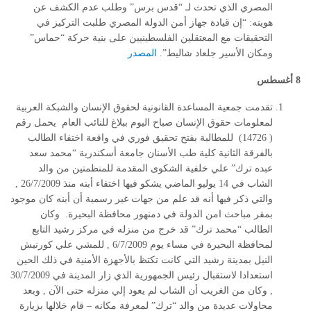
المصري الذي تحدث لـ “قدس برس” وطلب عدم الكشف عن
هويته: “إن قيادة جهاز أمن الدولة المصري طلبت التركيز في
التحقيقات مع المعتقلين الفلسطينيين على بنية حركة “حماس”
ومكان الأسير جلعاد شاليط”.
المصدر
8 أغسطس
تقدمت جمعية المساعدة القانونية لحقوق الإنسان والشبكة العربية
لمعلومات حقوق الإنسان صباح اليوم ببلاغ للنائب العام يحمل رقم
( 14726) للمطالبة بفتح تحقيق فوري في واقعة اختفاء الطالب
بالفرقة الثانية كلية طب الأسنان جامعة أسكندرية “محمد سعد
عبده ترك” علي خلفية الشكوى المقدمة للمنظمتين من والد
الشاب في 14 يوليو الماضي يشكو فيها اختفاء أبنه منذ 26/7/2009 ,
والتي ذكر فيها أنه قد علم من جهات غير رسمية أن أبنه كان موجود
بمقر مباحث امن الدولة في دمنهور محافظة البحيرة. وكان
الطالب “محمد ترك” قد خرج من منزله في مركز رشيد التابع
لمحافظة البحيرة في مساء يوم 6/7/2009 , للمشي علي كورنيش
النيل بمدينة رشيد التي كانت تكتظ بالأجهزة الأمنية في ذلك الحين
استعدادا لاستقبال رئيس الجمهورية الذي زار المدينة في 30/7/2009
, وكان من الغريب أن الشاب لم يعود إلي منزله حتى الآن , وبعد
محاولات عديدة من والد “ترك” لمعرفة مكانه – قام خلالها بزيارة