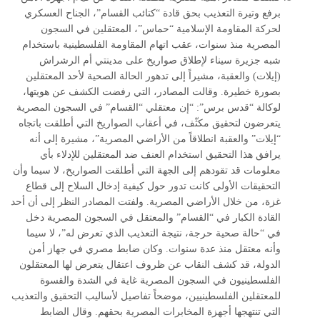
برفع وتيرة التعذيب بحق قادة “كتائب القسام”، الجناح العسكري
لحركة المقاومة الإسلامية “حماس”، المعتقلين في السجون
المصرية منذ سنوات، عقب اتهام المقاومة الفلسطينية باستخدام
شبه جزيرة سيناء لإطلاق صواريخ على مدينتي أم الرشراش
(إيلات) والعقبة، مشيراً إلى تدهور الحالة الصحية لأحد المعتقلين
بصورة خطيرة. وقالت المصادر، التي رفضت الكشف عن هويتها،
لوكالة “قدس برس”: “إن معتقلي “القسام” في السجون المصرية
يتعرضون لتحقيق مكثّف، في أعقاب الصواريخ التي أطلقت باتجاه
“إيلات” والعقبة انطلاقاً من الأراضي المصرية”، مشيرة إلى أنه
يرافق هذا التحقيق استخدام العنف ضد المعتقلين للإدلاء بأي
معلومات قد تقودهم إلى الجهة التي أطلقت الصواريخ، لا سيما وأن
التحقيقات الأولى كانت تدور حول كيفية إدخال السلاح إلى قطاع
غزة، من خلال الأراضي المصرية. ولفتت المصادر النظر إلى أن أحد
القادة الكبار في “القسام” والمعتقل في السجون المصرية دخل
في “حالة صحية حرجة، نتيجة التعذيب الذي تعرض له”، لا سيما
وأنه معتقل منذ عدة سنوات. وكان ضابط مصري في جهاز أمن
الدولة، قد كشف النقاب عن ظروف اعتقال يتعرض لها المعتقلون
الفلسطينيون في السجون المصرية غاية في الشدة والقسوة
للمعتقلين الفلسطينيين، موضحاً تفاصيل لأساليب التحقيق والتعذيب
التي تنتهجها أجهزة المخابرات المصرية بحقهم. وقال الضابط