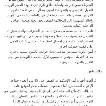
الشرطة ممن لايرحم واصابة بطلق ناري في عمودة الفقير الهزيل
النحيل كاد يودي بحياتة ولكنة اصيب بشلل نصفي اقعدة طريح
الفراش وينتظر والد الضحية بشغف قرارالنيابة العامة في الإتهام
بإحالة المتهمين إلي المحاكمة ليقتص لحق نجله ضحية رصاص
الداخلية (كفايه تعذيب)
تلقى المحامى مصطفى صلاح المحامى الحقوقى -والذى سبق له
التعامل مع قضية محمد صلاح ضحية التعذيب فى بنى عبيد دقهليه –
اتصالا هاتفيا يحذره من احتمال اعتقاله الليله على خلفية العمل
على قضية حقوقيه اخرى.
أمن الدولة تستدعي صاحب محل فراشة بالفيوم بسبب تأجيره
مقاعد لانعقاد المؤتمر التاسيسي الأول للجمعية الوطنية من أجل
التغيير بالفيوم (الشروق)
2 اغسطس
ألقت أجهزة أمن الإسكندرية القبض ‏على 15 من ‏أعضاء‏
‎ ‎
جماعة
الإخوان المسلمين، أثناء ‏تعليقهم ‏ملصقات تدعو للتوقيع على
«مطالب الإصلاح
‎ ‎‎
السبعة» التى طرحتها الجمعية الوطنية للتغيير
.‎
من
جانبها، أصدرت الشبكة العربية لمعلومات ‏حقوق ‏الإنسان، بيانا،
اليوم الاثنين،
‎ ‎
أعربت فيه ‏عن استنكارها الشديد ‏لاعتقال الـ 15