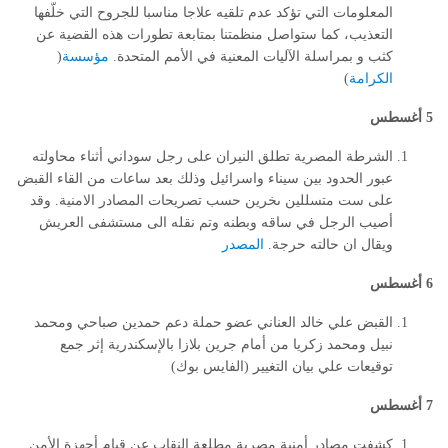
المعلومات التي تؤكد عدم تلقيه علاجا مناسبا للجروح التي خلّفها
التعذيب، كما ستواصل منظمتنا بمتابعة تطورات هذه القضية عن
كثب و بمراسلة الآليات المعنية في الأمم المتحدة.
مؤسسة
)
الكرامة
)
5 أغسطس
الشرطة المصرية تطلق النيران على رجل سوداني أثناء محاولته
عبور الحدود بين سيناء واسرائيل وذلك بعد ساعات من القاء القبض
على ست متسللين ىخرين حسب تصريحات المصادر الامنية. وقد
أصيب الرجل في ساقه وبطنه وتم نقله الى مستشفى العريش
ويقال ان حالته حرجة.
المصدر
6 أغسطس
القبض علي خالد العناني عضو حملة دعم حمدين صباحي ومحمد
نبيل ومحمد زكريا من أمام جرين بلازا بالإسكندرية إثر جمع
توقيعات علي بيان التغيير (الفايس بوك)
7 أغسطس
كشفت مصادر أمنية مصرية مطلعة النقاب عن قيام أجهزة الأمن