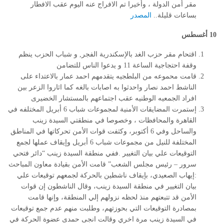
مقر أمن الدولة ، وأخيرا تم الافراج عنه اليوم عقب الافطار
بساعات قليلة..
المصدر
10 أغسطس
اقتحام مقر حزب الغد بالإسكندرية الفجر, و شباب الحزب ينظم
وقفة احتجاجية الساعة 11 و يدعوا الناس للتضامن
قامت محموعه من البلطجيه يتقدمهم احمد عمار بالاعتداء على
الناشط احمد نصار واحدثوا به اصابات بالغه كما اثاروا الزعر بين
افراد الجمعيه الوطنيه عقب اجتماعهم بالمستشار الخضيرى
إستمرت المضايقات الأمنية لمجموعات شباب 6 أبريل المختلفه في
القاهرة والمحافظات ، وخصوصا في منطقتي السيدة زينب
والساحل وفي 6 أكتوبر، وكثفت قوات الأمن تحركاتها في المناطق
المختلفة للنيل من مجموعات شباب 6 أبريل وإيقاف عملها لجمع
التوقيعات علي بيان التغيير
.
ففي منطقة السيدة زينب “دائر فتحي
سرور – رئيس مجلس الشعب” قامت الأمن بقيادة معاون المباحث
:إيهاب الصعيدي، بإيقاف ناشطين بالحركة لجمعهم توقيعات علي
بيان التغيير في منطقة السيدة زينب، وقال الناشطون إن قوات
الأمن قد تتبعتهم منذ لحظه نزولهم إلي المنطقة، وإنها قامت
بمصادرة التوقيعات التي بحوزتهم، وطلبت منهم عدم جمع توقيعات
في السيدة زينب مرة اخري وقالت انجى حمدى عضوة الحركة في