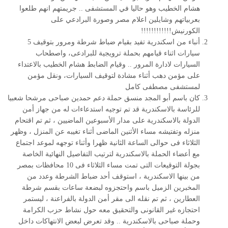
هشام الخطيب وهو حاليا في المستشفى .. جريمتهم انهم طلعوا
بعربياتهم وشايلين اعلام مصر وصورة البرادعي على
الكورنيش!!!!!!!!!!!!
أنباء من اسکندریة تفید بقیام ضباط شرطة ومرور بتوقیف 5
سیارات اثناء قیامهم بحملة ترویجیة للبرادعی، واصطحاب
السیارات لادارة المرور .. وقیام الضابط هشام الخطیب بالاعتداء
علی مؤمن دهب أثناء مشادة لتوقیف السیارات، ونقل مؤمن
لمستشفی مصطفی کامل
كان باسم أبو المجد منسق حملة دعم حمدين صباحى مرشحا شعبيا
للرئاسة بالاسكندرية قد تم توجيه استدعاءات له من جهاز أمن
الدولة بالاسكندرية على مدار الأسبوعين الماضيين ، ثم تم اقتحام
منزله وتفتيشه مساء الأثنين الماضى أثناء تغيبه عن المنزل ، وظهر
الثلاثاء فى حوالى الساعة الثانية ظهرا وأثناء توجهه لموعد اجتماع
مع أعضاء الحملة بالاسكندرية لترتيب التفاصيل النهائية الخاصة
بجولة التوقيعات التى تمت مساء الثلاثاء فى 10 محافظات بمصر
من بينها الاسكندرية ، استوقف أحد ضباط الشرطة وعدد من
المخبرين الزميل باسم واحتجزوه لبضعة ساعات بقسم شرطة
العطارين ، ثم تم نقله الى مقر أمن الدولة بالفراعنة ، ليستمر
احتجازه غير القانونى والتحقيق معه حول نشاط حزب الكرامة
وحملة صباحى بالاسكندرية .. وقد تعرض لبعض الانتهاكات داخل