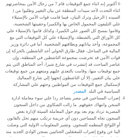
6 أكتوبر إنه اثناء جمع التوقيعات قام 7 من رجال الأمن بمحاصرتهم
اثناء التحدث لأحد سيدات المنطقة عن بيان التغيير وطلبوا من (
السيده ) الرحيل وترك البيان، فيما قامت قوات الأمن بالإستيلاء
علي التليفون المحمول الخاص بها والكميرا وحقيبتها الشخصية،
وقاموا بمسح كل الصور علي الكميرا، وكذلك قاموا بالإستيلاء علي
كل الأوراق التي بالشنطة، والإستيلاء علي كل التوقيعات التي مع
المجموعة، وأخذ بياناتهم وبطاقتهم الشخصية. أما في دائرة وزير
المالية في الساحل، فقال طارق الخولي أحد الناشطين بالحركة إن
قوات الأمن قد تحرشت بمجموعة الناشطين في المنطقة، وإن
عناصر المباحث قد إنتشرت في شارع شبرا، أحد المناطق التي يتم
جمع توقيعات منها، وقامت بالتعدي عليهم ومنعهم من جمع توقيعات
علي بيان التغيير، إلا أن الناشطون إتجهوا إلي شارع المماليك
لإستكمال جمع التوقيعات من المواطنين وحثهم علي المشاركة
السياسية في البلد.
المصدر
إضراب المساجين في مصر يتصاعد ردا علي سوء معاملة ادارة
السجن وانتهاك حقوقهم. ما زالت الشكاوي من داخل السجون
المصرية تزداد يوم بعد يوم حول المعاملة السيئة لإدارة بعض
السجون تجاه المساجين دون أي جريمة ترتكب منهم تخل بالقانون
أو اللوائح المنظمه للسجون. وتشير المعلومات الاولية التي وصلت
الينا عن وقوع إضراب للمعتقلين الجنائيين بسجن الوادى الجديد منذ