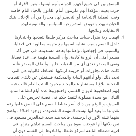
المسؤولين فى جميع أجهزة الدولة بأنهم ليسوا تابعين لأفراد أو
حزب بعينه، مؤكدا أنهم ملزمون أمام القانون بالحياد التام خاصة
وقت العملية الانتخابية أو التحضير لها، محذرا من أن الإخلال بتلك
الحيادية يهدد بتقويض المشروعية السياسية والقانونية لهذه
الانتخابات ونتائجها.
اتهمت ربة منزل ضباط مباحث مركز طنطا بتعذيبها واحتجازها
داخل القسم بسبب تشابه اسمها مع متهمه مطلوبة فى قضايا،
والتسبب فى إجهاضها، وإصابتها بعاهة مستديمة. فى حين أكد
مصدر أمنى أن الرواية كاذبة، وأن السيدة متهمة فى عدة قضايا.
ونفى المصدر تعدى أى من الضباط عليها. وأضاف المصدر «أنه
كانت هناك تجاوزات أو جريمة ارتكبها الضباط، فالنيابة هى التى
تحدد ذلك. ولو أدانتهم النيابة والمحكمة فسنعلن عن ذلك». تقدمت
الضحية ببلاغ للمستشار عبدالمجيد محمود النائب العام قالت فيه
إنهم اصطحبوها لديوان القسم، واحتجزوها عدة أيام لتشابه اسمها
الثنائى مع سيدة مطلوبة لتنفيذ حكم فى قضية تحريض على
الفسق، وبالرغم من ذلك أصر ضباط القسم على القبض عليها رغم
تقديمها ما يفيد أنها ليست المتهمة المقصودة، ووجود اختلاف واضح
بينهما تثبته الأوراق الرسمية. قالت هند سعد عبدالعزيز مسعود فى
نص بلاغها أنها فوجئت بقوة من مباحث القسم تداهم منزلها فى
قرية «ططا» التابعة لمركز طنطا، واقتادوها إلى القسم دون أن