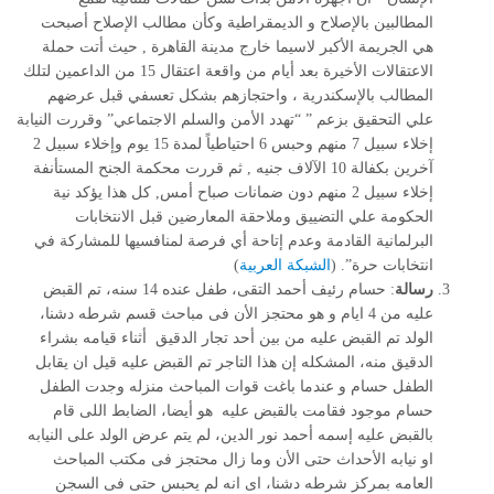
المطالبين بالإصلاح و الديمقراطية وكأن مطالب الإصلاح أصبحت
هي الجريمة الأكبر لاسيما خارج مدينة القاهرة , حيث أتت حملة
الاعتقالات الأخيرة بعد أيام من واقعة اعتقال 15 من الداعمين لتلك
المطالب بالإسكندرية ، واحتجازهم بشكل تعسفي قبل عرضهم
علي التحقيق بزعم ” “تهدد الأمن والسلم الاجتماعي” وقررت النيابة
إخلاء سبيل 7 منهم وحبس 6 احتياطياً لمدة 15 يوم وإخلاء سبيل 2
آخرين بكفالة 10 الآلاف جنيه , ثم قررت محكمة الجنح المستأنفة
إخلاء سبيل 2 منهم دون ضمانات صباح أمس, كل هذا يؤكد نية
الحكومة علي التضييق وملاحقة المعارضين قبل الانتخابات
البرلمانية القادمة وعدم إتاحة أي فرصة لمنافسيها للمشاركة في
انتخابات حرة
”
. (
الشبكة العربية
)
رسالة
: حسام رئيف أحمد التقى، طفل عنده 14 سنه، تم القبض
عليه من 4 ايام و هو محتجز الأن فى مباحث قسم شرطه دشنا،
الولد تم القبض عليه من بين أحد تجار الدقيق أثناء قيامه بشراء
الدقيق منه، المشكله إن هذا التاجر تم القبض عليه قيل ان يقابل
الطفل حسام و عندما باغت قوات المباحث منزله وجدت الطفل
حسام موجود فقامت بالقبض عليه هو أيضا، الضابط اللى قام
بالقبض عليه إسمه أحمد نور الدين، لم يتم عرض الولد على النيابه
او نيابه الأحداث حتى الأن وما زال محتجز فى مكتب المباحث
العامه بمركز شرطه دشنا، اى انه لم يحبس حتى فى السجن