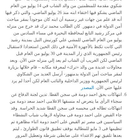
شكوي مقدمة للمنظمتين من والد الشاب في 14 يوليو من العام
الماضي يشكو فيها اختفاء ابنه منذ 26 يوليو الماضي، والتي ذكر فيها
أنه قد علم من جهات غير رسمية أن ابنه كان موجوداً بمقر مباحث
أمن الدولة في دمنهور. كان الطالب محمد ترك قد خرج من منزله
في مركز رشيد التابع لمحافظة البحيرة في مساء السادس من
يوليو من العام الماضي للمشي علي كورنيش النيل بمدينة رشيد
التي كانت تكتظ بالأجهزة الأمنية في ذلك الحين استعدادا لاستقبال
رئيس الجمهورية الذي زار المدينة في 30 يوليو من العام قبل
الماضي لكن الغريب أن الشاب لم يعد إلي منزله حتي الآن. وبعد
محاولات عديدة من والد «ترك» لمعرفة مكانه – قام خلالها بزيارة
لمقر مباحث أمن الدولة بدمنهور- أرسل العديد من الشكاوي
لرئيس الجمهورية ووزير الداخلية والنائب العام لكن أحدا لم يرد
عليها حتي الآن.
المصدر
انتهاكات بحق احمد دومة فى سجن القطا. تدين لجنة الدفاع عن
سجناء الرأى ما يتعرض له منسقها الاعلامى احمد سعد دومة من
انتهاكات تطاله فى محبسه فى سجن القطا شديد الحراسة. وقد
جاء القبض على احمد دومة فى محاولة لارهاب شباب النشطاء
السياسيين فى مصر تم القبض على احمد دومة اثناء مظاهرة تم
تنظيمها فى 3 مايو للمطالبة بوقف تطبيق قانون الطوارئ ، ليتم
بعدها تلفيق تهم الاعتداء على ضابطى شرطة وتعطيل المرور