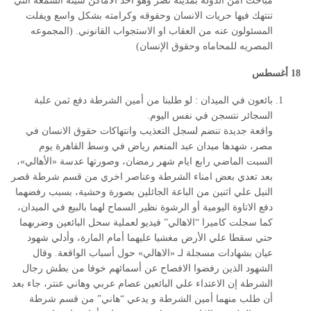
مباحث امن الدوله بمدينه نصر وهو احد الاماكن سيئة السمعة التي
تنتهك فيها حريات الانسان وحقوقه وكرامته بشكل واسع ويفلت
المسئولون عنه من العقاب او الاستجواب القانوني. (المجموعه
المصريه للمحاماه وحقوق الإنسان)
18 أغسطس
بائعون في الميدان : لو طلبنا من أمين الشرطة دفع ثمن علبة
السجائر نتسجن في نفس اليوم.
واقعة جديدة تنضم لسجل التعذيب وانتهاكات حقوق الانسان في
مصر، شهدها ميدان عبد المنعم رياض في وسط القاهرة يوم
السبت الماضي رابع ايام شهر رمضان، وصورتها عدسة «الأهالي»،
بعد تعدي بعض امناء الشرطة وعناصر اخري من قسم شرطة قصر
النيل علي اثنين من الباعة الجائلين بصورة وحشية، بسبب رفضهما
دفع الاتاوة اليومية أو الرشوة نظير السماح لهما بالبيع في الميدان،
كما سجلت كاميرا “الاهالي” فيديو لعملية سحل البائعين وضربهما
حتي سقطا علي الأرض مغشيا عليهما أمام المارة، وأدلي شهود
عيان بشهادات مسجلة لـ «الاهالي» حول أسباب الواقعة. وقال
الشهود الذين رفضوا الافصاح عن أسمائهم خوفا من بطش رجال
الشرطة إن الاعتداء علي البائعين عصام عربي وهاني عنتر، جاء بعد
أن طلب منهما أمين الشرطة و يدعي “هاني” من قسم شرطة