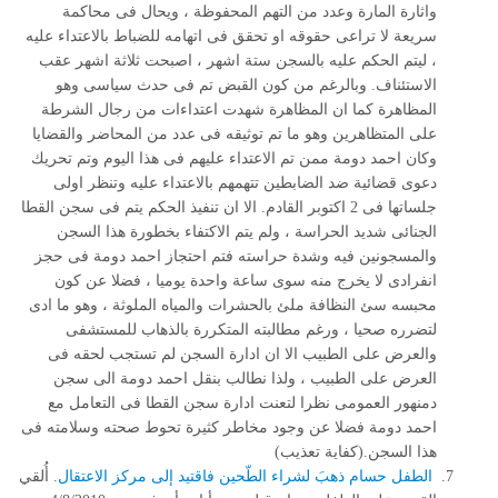
واثارة المارة وعدد من التهم المحفوظة ، ويحال فى محاكمة
سريعة لا تراعى حقوقه او تحقق فى اتهامه للضباط بالاعتداء عليه
، ليتم الحكم عليه بالسجن ستة اشهر ، اصبحت ثلاثة اشهر عقب
الاستئناف. وبالرغم من كون القبض تم فى حدث سياسى وهو
المظاهرة كما ان المظاهرة شهدت اعتداءات من رجال الشرطة
على المتظاهرين وهو ما تم توثيقه فى عدد من المحاضر والقضايا
وكان احمد دومة ممن تم الاعتداء عليهم فى هذا اليوم وتم تحريك
دعوى قضائية ضد الضابطين تتهمهم بالاعتداء عليه وتنظر اولى
جلساتها فى 2 اكتوبر القادم. الا ان تنفيذ الحكم يتم فى سجن القطا
الجنائى شديد الحراسة ، ولم يتم الاكتفاء بخطورة هذا السجن
والمسجونين فيه وشدة حراسته فتم احتجاز احمد دومة فى حجز
انفرادى لا يخرج منه سوى ساعة واحدة يوميا ، فضلا عن كون
محبسه سئ النظافة ملئ بالحشرات والمياه الملوثة ، وهو ما ادى
لتضرره صحيا ، ورغم مطالبته المتكررة بالذهاب للمستشفى
والعرض على الطبيب الا ان ادارة السجن لم تستجب لحقه فى
العرض على الطبيب ، ولذا نطالب بنقل احمد دومة الى سجن
دمنهور العمومى نظرا لتعنت ادارة سجن القطا فى التعامل مع
احمد دومة فضلا عن وجود مخاطر كثيرة تحوط صحته وسلامته فى
هذا السجن.(كفاية تعذيب)
الطفل حسام ذهبَ لشراء الطّحين فاقتيد إلى مركز الاعتقال
. أُلقي