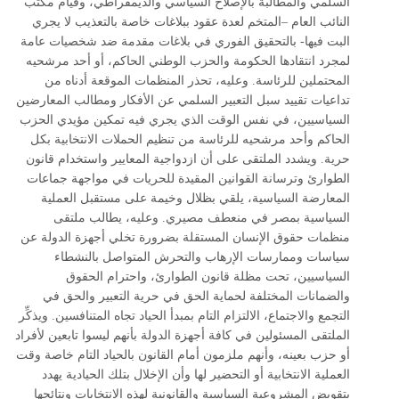
السلمي والمطالبة بالإصلاح السياسي والديمقراطي، وقيام مكتب
النائب العام –المتخم لعدة عقود ببلاغات خاصة بالتعذيب لا يجري
البت فيها- بالتحقيق الفوري في بلاغات مقدمة ضد شخصيات عامة
لمجرد انتقادها الحكومة والحزب الوطني الحاكم، أو أحد مرشحيه
المحتملين للرئاسة. وعليه، تحذر المنظمات الموقعة أدناه من
تداعيات تقييد سبل التعبير السلمي عن الأفكار ومطالب المعارضين
السياسيين، في نفس الوقت الذي يجري فيه تمكين مؤيدي الحزب
الحاكم وأحد مرشحيه للرئاسة من تنظيم الحملات الانتخابية بكل
حرية. ويشدد الملتقى على أن ازدواجية المعايير واستخدام قانون
الطوارئ وترسانة القوانين المقيدة للحريات في مواجهة جماعات
المعارضة السياسية، يلقي بظلال وخيمة على مستقبل العملية
السياسية بمصر في منعطف مصيري. وعليه، يطالب ملتقى
منظمات حقوق الإنسان المستقلة بضرورة تخلي أجهزة الدولة عن
سياسات وممارسات الإرهاب والتحرش المتواصل بالنشطاء
السياسيين، تحت مظلة قانون الطوارئ، واحترام الحقوق
والضمانات المختلفة لحماية الحق في حرية التعبير والحق في
التجمع والاجتماع، الالتزام التام بمبدأ الحياد تجاه المتنافسين. ويذكِّر
الملتقى المسئولين في كافة أجهزة الدولة بأنهم ليسوا تابعين لأفراد
أو حزب بعينه، وأنهم ملزمون أمام القانون بالحياد التام خاصة وقت
العملية الانتخابية أو التحضير لها وأن الإخلال بتلك الحيادية يهدد
بتقويض المشروعية السياسية والقانونية لهذه الانتخابات ونتائجها