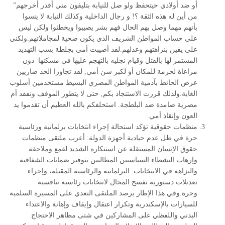
أو ضد أولادي حيتحفظ ولو صل للنيابة بتليفون مني أقدر أخرجهم”
من أين له هذه الثقة ؟! و رجال الداخلية وكذلك النيابة لا ينسوا
بأنهم مهما وصل بهم الحال فهم بشر يصيبوا ويخطئوا ولكن ليس
على حساب المواطن الشريف الذي يكون ضحية لمجاملاتهم.ولكني
على يقين بنزاهتهم وعدلهم.لقد أصيبت أمي بجلطة بسب التهديد
المستمر لها بالقتل وقيام نجليه بالتهجم عليها في مسكنها دون
مراعاة لحرمة للمكان أو لكبر سن أمي, لقد تجاوزا الحد ضاريين
عرض الحائط بآدمية المواطن المصري البسيط مستخدمين أسلوب
الغابة.ولذلك قررت الاستنجاد بكم, حتى لا يتطور الموقف ونفقد أم
مصرية صامدة ضد البلطجة. استحلفكم بالله العظيم أن تقدموا يد
العون وإنقاذ أمي.
منظمات حقوقية تؤكد استحالة إجراء انتخابات برلمانية ورئاسية
حرة في ظل عدم حيادية أجهزة الدولة: أعرب ملتقى منظمات
حقوق الإنسان المستقلة عن استنكاره الشديد لقمع وملاحقة
وإرهاب النشطاء السياسيين المطالبين بتوفير ضمانات الشفافية
والنزاهة في الانتخابات البرلمانية والرئاسية المقبلة، وإجراء
تعديلات دستورية تفسح المجال لانتخابات رئاسية تنافسية
وحرة.وفي هذا الإطار يرصد الملتقى التعدي على المسيرة السلمية
للسيارات بالإسكندرية وتكرار اعتقال وإيقاف وإهانة والاعتداء
البدني واللفظي على المشاركين في شتى مظاهر الاحتجاج