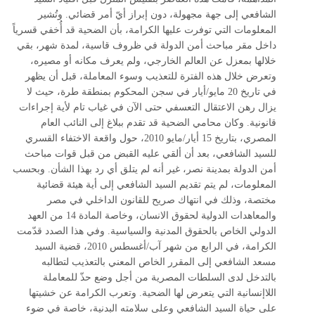
الشافعي إلى جهة مجهولة، دون إبراز أيّ أمر قضائي. وتُشير
المعلومات التي توفرت عليها الكرامة، بأن الضحية قد أُخفي قسرياً
داخل مقر مباحث أمن الدولة في ظروف قاسية، لمدة شهر، بقي
خلالها بمعزل عن العالم الخارجي، ولم يعرف مكانه أو مصيره،
وتعرض خلال هذه الفترة للتعذيب وسوء المعاملة، قبل أن يظهر
في تاريخ 20 مايو/أيار في سجن المحكوم بمنطقة طرة، حيث لا
يزال رهن الاعتقال التعسفي حتى الآن في غياب تام لأية إجراءات
قانونية. وكان محامي الضحية قد تقدم ببلاغ إلى النائب العام
المصري، بتاريخ 15 أيار/مايو 2010، حول واقعة الاختفاء القسري
للسيد الشافعي، بعد أن ألقي عليه القبض من قبل قوات مباحث
أمن الدولة بمدينة نصر، غير أنه لم يتلق أي رد بهذا الشأن. وبحسب
المعلومات، لم يتم تقديم السيد الشافعي إلى أية هيئة قضائية
مختصة، وذلك في انتهاك صريح للقانون الداخلي في مصر
والمعاهدات الدولية لحقوق الانسان، وخاصة المادة 14 من العهد
الدولي الخاص بالحقوق المدنية والسياسية. وفي هذا الصدد قدّمت
الكرامة، في الرابع من شهر آب/أغسطس 2010، قضية السيد
مسعد الشافعي إلى المقرر الخاص المعني بالتعذيب لتطالبه
بالتدخل لدى السلطات المصرية من أجل وضع حذّ للمعاملة
اللاإنسانية التي يتعرض لها الضحية. وتعرب الكرامة عن خشيتها
على حياة السيد الشافعي وعلى سلامته البدنية، خاصة في ضوء