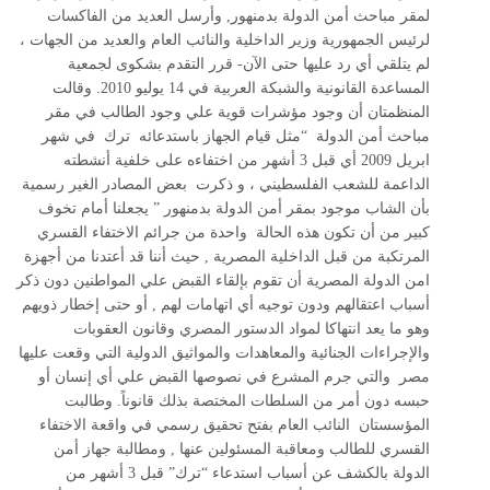
لمقر مباحث أمن الدولة بدمنهور, وأرسل العديد من الفاكسات
لرئيس الجمهورية وزير الداخلية والنائب العام والعديد من الجهات ،
لم يتلقي أي رد عليها حتى الآن- قرر التقدم بشكوى لجمعية
المساعدة القانونية والشبكة العربية في 14 يوليو 2010. وقالت
المنظمتان أن وجود مؤشرات قوية علي وجود الطالب في مقر
مباحث أمن الدولة “مثل قيام الجهاز باستدعائه ترك في شهر
ابريل 2009 أي قبل 3 أشهر من اختفاءه على خلفية أنشطته
الداعمة للشعب الفلسطيني ، و ذكرت بعض المصادر الغير رسمية
بأن الشاب موجود بمقر أمن الدولة بدمنهور ” يجعلنا أمام تخوف
كبير من أن تكون هذه الحالة واحدة من جرائم الاختفاء القسري
المرتكبة من قبل الداخلية المصرية , حيث أننا قد أعتدنا من أجهزة
امن الدولة المصرية أن تقوم بإلقاء القبض علي المواطنين دون ذكر
أسباب اعتقالهم ودون توجيه أي اتهامات لهم , أو حتى إخطار ذويهم
وهو ما يعد انتهاكا لمواد الدستور المصري وقانون العقوبات
والإجراءات الجنائية والمعاهدات والمواثيق الدولية التي وقعت عليها
مصر والتي جرم المشرع في نصوصها القبض علي أي إنسان أو
حبسه دون أمر من السلطات المختصة بذلك قانوناً. وطالبت
المؤسستان النائب العام بفتح تحقيق رسمي في واقعة الاختفاء
القسري للطالب ومعاقبة المسئولين عنها , ومطالبة جهاز أمن
الدولة بالكشف عن أسباب استدعاء “ترك” قبل 3 أشهر من