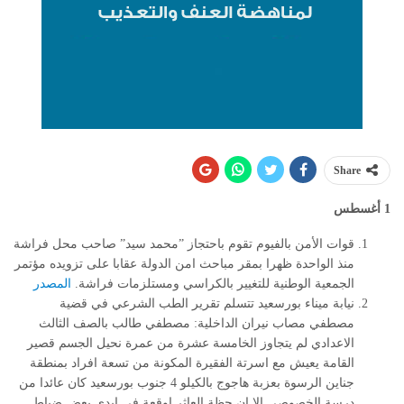
Share
1 أغسطس
قوات الأمن بالفيوم تقوم باحتجاز ”محمد سيد” صاحب محل فراشة
منذ الواحدة ظهرا بمقر مباحث امن الدولة عقابا على تزويده مؤتمر
الجمعية الوطنية للتغيير بالكراسي ومستلزمات فراشة.
المصدر
نيابة ميناء بورسعيد تتسلم تقرير الطب الشرعي في قضية
مصطفي مصاب نيران الداخلية
:
مصطفي طالب بالصف الثالث
الاعدادي لم يتجاوز الخامسة عشرة من عمرة نحيل الجسم قصير
القامة يعيش مع اسرتة الفقيرة المكونة من تسعة افراد بمنطقة
جناين الرسوة بعزبة هاجوج بالكيلو 4 جنوب بورسعيد كان عائدا من
درسة الخصوصي الا ان حظة العاثر اوقعة في ايدي بعض ضباط