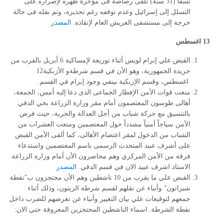
تسفا (31 سنة) تلقى رصاصة فى مؤخرة ظهره لإصراره على
التسلل إلى إسرائيل وعدم توقفه رغم تحذيره، وتم نقله فى حالة
حرجة إلى مستشفى العريش العام لإنقاذه.
المصدر
13 اغسطس
القبض علي إبرام لويس أثناء توزيعة لإمساكية 6 أبريل بالقرب من
جريدة الجمهورية، وهو الأن في قسم شرطةو الأزبكية12
اغسطس، وقسم الإزبكية بينفي وجود إبرام في القسم.
منعت قوات الأمن الإفطار الجماعى الذى دعا إليه أمس، الجمعة،
أهالى طوسون المعتصمون أمام مقر وزارة الزراعة بحي الدقي
بالتنسيق مع حركة شباب من أجل العدالة والحرية، حيث فرض
الأمن سياجاً أمنياً مشدداً حول المعتصمين ومنعت العشرات من
الشباب من الدخول لمقر اعتصام الأهالى، كما ألقى الأمن القبض
على أشرف عبيد المتحدث الرسمى باسم المعتصمين واستدعاء
فرقة من الأمن المركزي وهم محاصرون الأن أمام وزارة الزراعة.
الاستاذ اشرف عبيد الان في قسم الدقي.
المصدر
القبض علي ما يقرب من 10 ناشطين وهم الأن محتجزون ب”نقطة
شيراتون” وأنباء عن نقلهم لقسم شرطة الزيتون، وذلك أثناء
جمعهم لتوقيعات علي بيان التغيير وأنباء عن تعرضهم للضرب داخل
نقطة الشرطة. اسماء الناشطين المحتجزين المعروفة حتي الان: