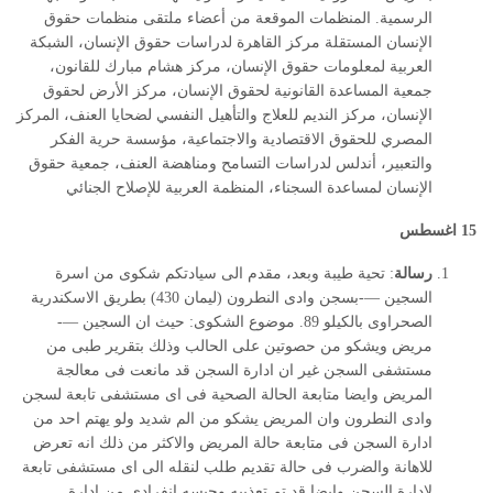
الرسمية. المنظمات الموقعة من أعضاء ملتقى منظمات حقوق
الإنسان المستقلة مركز القاهرة لدراسات حقوق الإنسان، الشبكة
العربية لمعلومات حقوق الإنسان، مركز هشام مبارك للقانون،
جمعية المساعدة القانونية لحقوق الإنسان، مركز الأرض لحقوق
الإنسان، مركز النديم للعلاج والتأهيل النفسي لضحايا العنف، المركز
المصري للحقوق الاقتصادية والاجتماعية، مؤسسة حرية الفكر
والتعبير، أندلس لدراسات التسامح ومناهضة العنف، جمعية حقوق
الإنسان لمساعدة السجناء، المنظمة العربية للإصلاح الجنائي
15 اغسطس
رسالة
: تحية طيبة وبعد، مقدم الى سيادتكم شكوى من اسرة
السجين —-بسجن وادى النطرون (ليمان 430) بطريق الاسكندرية
الصحراوى بالكيلو 89. موضوع الشكوى: حيث ان السجين —-
مريض ويشكو من حصوتين على الحالب وذلك بتقرير طبى من
مستشفى السجن غير ان ادارة السجن قد مانعت فى معالجة
المريض وايضا متابعة الحالة الصحية فى اى مستشفى تابعة لسجن
وادى النطرون وان المريض يشكو من الم شديد ولو يهتم احد من
ادارة السجن فى متابعة حالة المريض والاكثر من ذلك انه تعرض
للاهانة والضرب فى حالة تقديم طلب لنقله الى اى مستشفى تابعة
لادارة السجن وايضا قد تم تعذيبه وحبسه انفرادى من ادارة