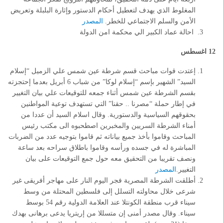
المغلوط الذي يهدف لتعطيل أحكام الدستور وإثارة البلبلة وتعريض
الأمن والسلم الاجتماعي للخطر.
المصدر
احالة عماد الكبير الي محكمة امن الدولة
12 اغسطس
إعتدت قوات مباحث قسم شرطة عين شمس علي الزميل “إسلام
السيد” الشهير بإسم “إسلام لوكا” من شباب 6 أبريل بعدما إحتجزته
بقسم الشرطة عين شمس أثناء جمعه للتوقيعات علي بيان التغيير
في إطار حملة “مصرنا .. حقنا” التي تستهدف توعية المواطنين
بحقوقهم السياسية والدستورية. وقال اسلام السيد أن عددا من
أمناء الشرطة السريين والمخبرين اصطحبوه الى مكتب رئيس
المباحث وقاموا بأخذ جميع بياناته ثم قاموا بتوجيه عدد من الضربات
المباشرة له في جسده ورأسه وقاموا باطلاق سراحه بعد ساعة
ونصف تقريبا من التحقيق معه حول جمع التوقيعات على بيان
التغيير.
المصدر
أطلقت الشرطة المصرية فجر اليوم النار على مهاجر أفريقى غير
شرعى خلال محاولته التسلل إلى فلسطين المحتلة من وسط
سيناء قرب منطقة الكونتلا عند العلامة الدولية رقم 54 بوسط
سيناء. وقال مصدر أمنى إن متسللا من إريتريا يدعى برهانى بهدك