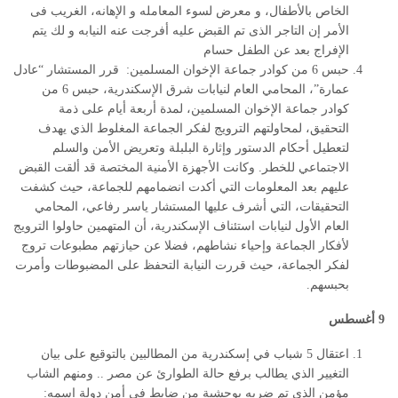
الخاص بالأطفال، و معرض لسوء المعامله و الإهانه، الغريب فى
الأمر إن التاجر الذى تم القبض عليه أفرجت عنه النيابه و لك يتم
الإفراج بعد عن الطفل حسام
حبس 6 من كوادر جماعة الإخوان المسلمين: قرر المستشار “عادل
عمارة”، المحامي العام لنيابات شرق الإسكندرية، حبس 6 من
كوادر جماعة الإخوان المسلمين، لمدة أربعة أيام على ذمة
التحقيق، لمحاولتهم الترويج لفكر الجماعة المغلوط الذي يهدف
لتعطيل أحكام الدستور وإثارة البلبلة وتعريض الأمن والسلم
الاجتماعي للخطر. وكانت الأجهزة الأمنية المختصة قد ألقت القبض
عليهم بعد المعلومات التي أكدت انضمامهم للجماعة، حيث كشفت
التحقيقات، التي أشرف عليها المستشار ياسر رفاعي، المحامي
العام الأول لنيابات استئناف الإسكندرية، أن المتهمين حاولوا الترويج
لأفكار الجماعة وإحياء نشاطهم، فضلا عن حيازتهم مطبوعات تروج
لفكر الجماعة، حيث قررت النيابة التحفظ على المضبوطات وأمرت
بحبسهم.
9 أغسطس
اعتقال 5 شباب في إسكندرية من المطالبين بالتوقيع على بيان
التغيير الذي يطالب برفع حالة الطوارئ عن مصر .. ومنهم الشاب
مؤمن الذي تم ضربه بوحشية من ضابط في أمن دولة اسمه: