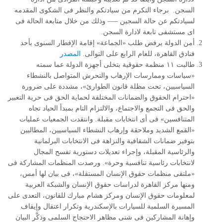
السجن. برجاء التكرم من سيادتكم والنظر فى الشكوى المقدمه
لسيادتكم عن حالة السجين —– وذلك من خلال متابعة الحالة فى
اى مستشفى تابعة لادارة السجن.
أمن الدولة يرفض طلب «الجماعة» إقامة الإفطار السنوى بأحد
فنادق القاهرة، للعام الرابع على التوالى.
المصدر
طالبت ١١ منظمة حقوقية بتخلى أجهزة الدولة عما سمته
«سياسات وممارسات الإرهاب والتحرش المتواصل بالنشطاء
السياسيين، تحت مظلة قانون الطوارئ»، مشددة على ضرورة
«احترام الحقوق والضمانات المختلفة لحماية الحق فى حرية التعبير
والحق فى التجمع والاجتماع، والالتزام التام بمبدأ الحياد تجاه
المتنافسين» فى أى انتخابات مقبلة. وانتقدت الجمعيات عمليات
«القمع الشديد وملاحقة وإرهاب النشطاء السياسيين، المطالبين
بتوفير ضمانات الشفافية والنزاهة فى الانتخابات البرلمانية
والرئاسية المقبلة، وإجراء تعديلات دستورية تفسح المجال
لانتخابات رئاسية تنافسية وحرة». ورصدت المنظمات المشاركة فى
«ملتقى منظمات حقوق الإنسان المستقلة»، فى بيان لها أمس،
ومنها مركز القاهرة لدراسات حقوق الإنسان والشبكة العربية
لمعلومات حقوق الإنسان ومركز هشام مبارك للقانون، التعدى على
المسيرة السلمية للسيارات بالإسكندرية وتكرار اعتقال وإيقاف
وإهانة المشاركين فى شتى مظاهر الاحتجاج السلمى وذكَّر البيان