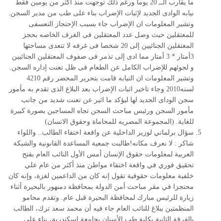
ما يقارب الــ 20 يوما ورغم ذلك توجهت منذ اكثر من يومين فقط
نيابه الوادى الجديد لإثبات الإضراب بناء على طب من مدير السجن.
وتشير المعلومات ان الإضراب جاء بسبب الإحتجاز التعسفى
للمعتقلين حيث وصل عدد المعتقلين فى الغرف الخاصه بحجز
المعتقلين الجنائيين إلى 20 شخصا فى غرفه لا تتعدى مساحتها
3أمتار * 3 أمتار مما ادى إلى تذمر فى صفوف المعتقلين الجنائيين
و لجوئهم للإضراب الكامل عن الطعام فى ظل تعنت إداره السجن.
وتشير المعلومات ان النيابه قامت بتحرير المحضر رقم 4210
لسنه2010 وجاء تاخير اثبات الإضراب بعد البلاغ الذى تقدم به مأمور
سجن الوداى الجديد لها ليؤكد ما اثير عن تعنت شديد من جانب
مأمور السجن ورئيس مباحث السجن تجاه المساجين بصورة كبيرة
للغاية. (المجموعة المصريه للمحاماة وحقوق الانسان)
سؤال برلماني لوزير الداخلية عن واقعة اختفاء الطالب.. واللواء
شاكر : لا نعرف مكانه
!
طالبت جمعية المساعدة القانونية والشبكة
العربية لمعلومات حقوق الإنسان أمس الأول النائب العام بفتح
تحقيق فوري في واقعة اختفاء مواطن منذ أكثر من عام علي
خلفية معلومات حقوقية تقول إنه كان من الداعمين لغزة، وإنه كان
محتجزا في مقر مباحث أمن الدولة بمحافظة دمنهور بالبحيرة أثناء
زيارة للرئيس مبارك لمحافظة البحيرة قبل عام. وتقدم محامو
المنظمتين ببلاغ للنائب العام جاء فيه أن محمد سعد ترك، الطالب
بالفرقة الثانية بكلية طب الأسنان بجامعة إسكندرية، بناء علي