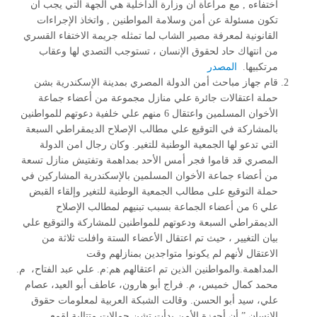
اختفاءه , مع مراعاة أن وزارة الداخلية هي الجهة التي يجب أن
تكون مسئولة عن أمن وسلامة المواطنين , واتخاذ الإجراءات
القانونية لمعرفة مصير الشاب لما تمثله جريمة الاختفاء القسري
من انتهاك حاد لحقوق الإنسان ، تستوجب التصدي لها وعقاب
مرتكبيها.
المصدر
قام جهاز مباحث أمن الدولة المصري بمدينة الإسكندرية بشن
حملة اعتقالات جائرة علي منازل مجموعة من أعضاء جماعة
الأخوان المسلمين واعتقال 6 منهم علي خلفية دعوتهم للمواطنين
بالمشاركة في التوقيع علي مطالب الإصلاح الديمقراطي السبعة
التي تدعو لها الجمعية الوطنية للتغير. وكان رجال امن الدولة
المصري قد قاموا فجر أمس الأحد بمداهمة وتفتيش منازل تسعة
من أعضاء جماعة الأخوان المسلمين بالإسكندرية المشاركين في
حملة التوقيع على مطالب الجمعية الوطنية للتغير وإلقاء القبض
علي 6 من أعضاء الجماعة بسبب تبنيهم لمطالب الإصلاح
الديمقراطي السبعة ودعوتهم للمواطنين للمشاركة والتوقيع علي
بيان التغيير ، حيث تم اعتقال الأعضاء الستة وافلت ثلاثة من
الاعتقال لأنهم لم يكونوا متواجدين بمنازلهم وقت
المداهمة.والمواطنين الذين تم اعتقالهم هم
:
م. علي عبد الفتاح، م.
محمد كمال خميس، م. فراج أبو هارون، عاطف أبو العيد، عصام
علي، سيد أبو الحسن. وقالت الشبكة العربية لمعلومات حقوق
الإنسان ” أن أجهزة الأمن بدأت تشن حمالات متتالية لقمع