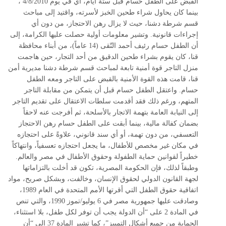
القبض على الطفل حسام قبل ستة أيام، أي في يوم 4/8/2010 ،
بينما كان يحاول شراء طحين الخبز لأسرته، واقتيد إلى مباحث
قسم شرطة دشنا، حيث لا يزال رهن الاحتجاز، من دون أي
إجراءات قانونية. وتشير معلومات أولية حصلت عليها الكرامة، إلى
أن الطفل حسام رئيف أحمد التّقى (14 عاماً)، من أبناء محافظة
قنا، كان يقوم بشراء طحين الدقيق من أحد التجار، حين هاجمت
منزل التاجر قوة أمنية تابعة لمباحث قسم شرطة دشنا مديرية أمن
قنا، قامت هذه القوة الأمنية بالقبض على التاجر ومعه الطفل
حسام. واعتقل الطفل حسام قبل أن يتمكن من مقابلة التاجر
المتهم، ورغم ذلك فقد أقدمت سلطات الاعتقال على تقديم التاجر
إلى النيابة العامة بتهمة الاتجار بالأسلحة، ثم أفرجت عنه لاحقاً
بضمان كفالة مالية، بينما أبقت على الطفل حسام رهن الاحتجاز
التعسفي، من دون تهمة، أو أي سند قانوني، علاوةً على احتجازه
في مكان غير مخصص للأطفال، ما يجعل احتجازه تعسفياً، وانتهاكاً
خطيراً لقوانين حماية الطفولة وحقوق الأطفال في مصر والعالم.
وطبقاً لذلك، فإن الحكومة المصرية، تكون قد أخلت بالتزاماتها
لجهة القانون الدولي لحقوق الإنسان، وخالفت، وبشكل صريح، مواد
اتفاقية حقوق الطفل التي أقرتها الأمم المتحدة في العام 1989،
وصادقت عليها جمهورية مصر في 6 يوليو/تموز 1990، والتي تنص
في المادة 2 على “أن الدولة يجب أن توفر لكل طفل، بلا استثناء،
الحماية من جميع أشكال التمييز”، كما تشير المادة 37 إلى “أن