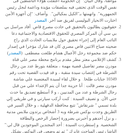
مواطنا، ‏وقال البيان: “إن الحكومة
‎ ‎
اعتقلت هؤلاء الناشطين ‏فى
نفس الوقت الذى تحتفى فيه ‏بملصقات مؤيدة ‏وداعمة لنجل رئيس
الجمهورية”. ‏واتهمتها ‏بـ”الكيل بمكيالين”. ‏ وأضاف: “إن أجهزة ‏الأمن
اختارت الانحياز
‎ ‎‎
البوليسى لفريق ضد آخر.‏
المصدر
حقوقيون يطالبون بالتحقيق في حادث مصرع قاض. أفاد مراسل بي
بي سي أن المركز المصري للحقوق الاقتصادية والاجتماعية دعا
النائب العام إلى إجراء تحقيق حول ملابسات الحادث الذي راح
ضحيته صباح الاثنين قاض مصري كان قد شارك مؤخرا في إصدار
حكم ضد مجموعة رجل الأعمال هشام طلعت مصطفى. (
المصدر
)
كشف الإعلامي معتز مطر مقدم برنامج محطة مصر علي قناة
مودرن مصر تفاصيل قضية مهمة ، متعلقة بتورط عدد من رجال
الشرطة في إغتصاب سيدة منقبة ، و قد قيدت القضية تحت رقم
10349 جنايات طلخا. و خلال لقاء لسيدة المغتصبة علي شاشة
مودرن مصر قالت : أنا حزينة جدا أن يتم الإعتداء علي من قبل
رجال الشرطة و عدد من المدنيين ، و لا أستطيع تصديق ما حدث
حتي الأن. و تضيف السيدة : كنت أركب سيارتي و في طريقي إلي
بلدة تسمي ” شرنقاش” تتبع محافظة الدقهلية ، و خلال السير في
الطريق وجدت بوكس شرطة وبه 3 أشخاص يرتدون ملابس مدنية
، و نزل أحدهم و أخبرني بضرورة إحضار الرخص والبطاقة
الشخصية. و إستطردت السيدة : أحد المجندين الموجودين قال لي:”
الباشا رئيس المباحث عايزك ” ثم تم وضعي في البوكس بشكل