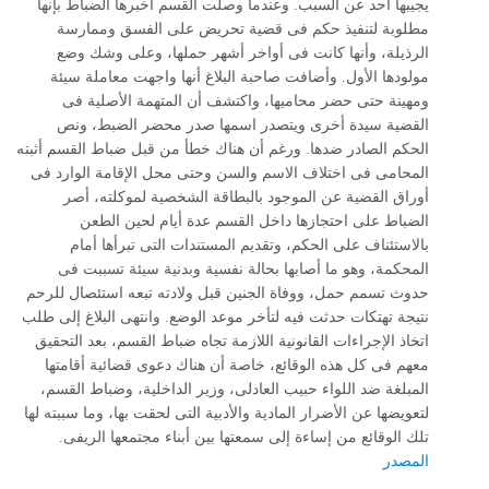
يجيبها أحد عن السبب. وعندما وصلت القسم أخبرها الضباط بإنها
مطلوبة لتنفيذ حكم فى قضية تحريض على الفسق وممارسة
الرذيلة، وأنها كانت فى أواخر أشهر حملها، وعلى وشك وضع
مولودها الأول. وأضافت صاحبة البلاغ أنها واجهت معاملة سيئة
ومهينة حتى حضر محاميها، واكتشف أن المتهمة الأصلية فى
القضية سيدة أخرى ويتصدر اسمها صدر محضر الضبط، ونص
الحكم الصادر ضدها. ورغم أن هناك خطأ من قبل ضباط القسم أثبته
المحامى فى اختلاف الاسم والسن وحتى محل الإقامة الوارد فى
أوراق القضية عن الموجود بالبطاقة الشخصية لموكلته، أصر
الضباط على احتجازها داخل القسم عدة أيام لحين الطعن
بالاستئناف على الحكم، وتقديم المستندات التى تبرأها أمام
المحكمة، وهو ما أصابها بحالة نفسية وبدنية سيئة تسببت فى
حدوث تسمم حمل، ووفاة الجنين قبل ولادته تبعه استئصال للرحم
نتيجة تهتكات حدثت فيه لتأخر موعد الوضع. وانتهى البلاغ إلى طلب
اتخاذ الإجراءات القانونية اللازمة تجاه ضباط القسم، بعد التحقيق
معهم فى كل هذه الوقائع، خاصة أن هناك دعوى قضائية أقامتها
المبلغة ضد اللواء حبيب العادلى، وزير الداخلية، وضباط القسم،
لتعويضها عن الأضرار المادية والأدبية التى لحقت بها، وما سببته لها
تلك الوقائع من إساءة إلى سمعتها بين أبناء مجتمعها الريفى.
المصدر