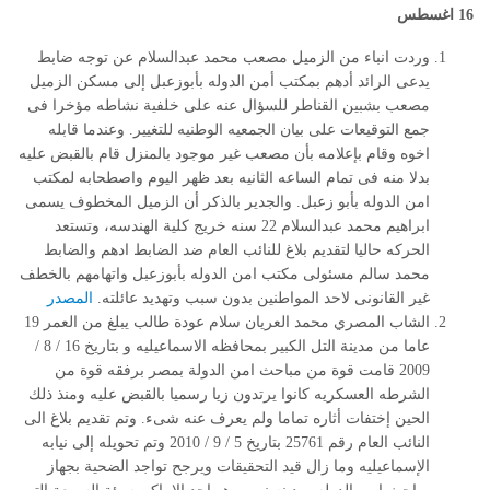
16 اغسطس
وردت انباء من الزميل مصعب محمد عبدالسلام عن توجه ضابط
يدعى الرائد أدهم بمكتب أمن الدوله بأبوزعبل إلى مسكن الزميل
مصعب بشبين القناطر للسؤال عنه على خلفية نشاطه مؤخرا فى
جمع التوقيعات على بيان الجمعيه الوطنيه للتغيير. وعندما قابله
اخوه وقام بإعلامه بأن مصعب غير موجود بالمنزل قام بالقبض عليه
بدلا منه فى تمام الساعه الثانيه بعد ظهر اليوم واصطحابه لمكتب
امن الدوله بأبو زعبل. والجدير بالذكر أن الزميل المخطوف يسمى
ابراهيم محمد عبدالسلام 22 سنه خريج كلية الهندسه، وتستعد
الحركه حاليا لتقديم بلاغ للنائب العام ضد الضابط ادهم والضابط
محمد سالم مسئولى مكتب امن الدوله بأبوزعبل واتهامهم بالخطف
غير القانونى لاحد المواطنين بدون سبب وتهديد عائلته.
المصدر
الشاب المصري محمد العريان سلام عودة طالب يبلغ من العمر 19
عاما من مدينة التل الكبير بمحافظه الاسماعيليه و بتاريخ 16 / 8 /
2009 قامت قوة من مباحث امن الدولة بمصر برفقه قوة من
الشرطه العسكريه كانوا يرتدون زيا رسميا بالقبض عليه ومنذ ذلك
الحين إختفات أثاره تماما ولم يعرف عنه شىء. وتم تقديم بلاغ الى
النائب العام رقم 25761 بتاريخ 5 / 9 / 2010 وتم تحويله إلى نيابه
الإسماعيليه وما زال قيد التحقيقات ويرجح تواجد الضحية بجهاز