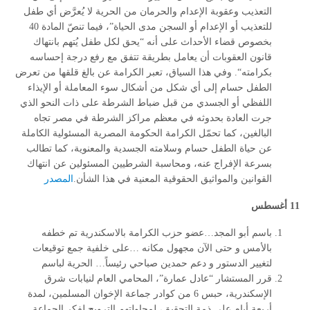
التعذيب وعقوبة الإعدام والحرمان من الحرية لا يُعرَّض أي طفل
للتعذيب أو الإعدام أو السجن مدى الحياة”، فيما تنصّ المادة 40
بخصوص قضاء الأحداث على أنه “يحق لكل طفل يُتهم بانتهاك
قانون العقوبات أن يعامل بطريقة تتفق مع رفع درجة إحساسه
بكرامته
“
. وفي هذا السياق، تعبر الكرامة عن بالغ قلقها من تعرض
الطفل حسام إلى أي شكل من أشكال سوء المعاملة أو الإيذاء
اللفظي أو الجسدي من قبل ضباط الشرطة على ذات النحو الذي
جرت العادة بحدوثه في معظم مراكز الشرطة في مصر تجاه
البالغين، كما تحمّل الكرامة الحكومة المصرية المسئولية الكاملة
عن حياة الطفل حسام وسلامته الجسدية والمعنوية، كما تطالب
بسرعة الإفراج عنه، ومحاسبة الشرطيين المسئولين عن انتهاك
القوانين والمواثيق الحقوقية المعنية في هذا الشأن.
المصدر
11 أغسطس
باسم أبو المجد…عضو حزب الكرامة بالاسكندرية تم خطفه
بالأمس و حتى الآن مجهول مكانه …على خلفية جمع توقيعات
لتغيير الدستور و دعم حمدين صباحي رئيساً… الحرية لباسم
قرر المستشار “عادل عمارة”، المحامي العام لنيابات شرق
الإسكندرية، حبس 6 من كوادر جماعة الإخوان المسلمين، لمدة
أربعة أيام على ذمة التحقيق، لمحاولتهم الترويج لفكر الجماعة