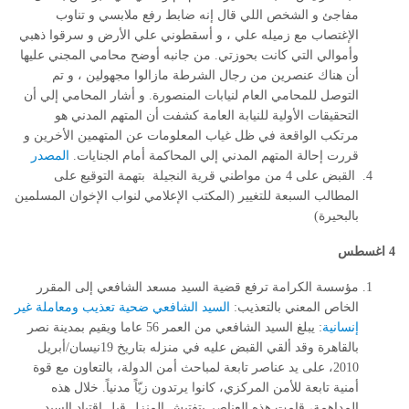
مفاجئ و الشخص اللي قال إنه ضابط رفع ملابسي و تناوب
الإغتصاب مع زميله علي ، و أسقطوني علي الأرض و سرقوا ذهبي
وأموالي التي كانت بحوزتي. من جانبه أوضح محامي المجني عليها
أن هناك عنصرين من رجال الشرطة مازالوا مجهولين ، و تم
التوصل للمحامي العام لنيابات المنصورة. و أشار المحامي إلي أن
التحقيقات الأولية للنيابة العامة كشفت أن المتهم المدني هو
مرتكب الواقعة في ظل غياب المعلومات عن المتهمين الأخرين و
قررت إحالة المتهم المدني إلي المحاكمة أمام الجنايات.
المصدر
القبض على 4 من مواطني قرية النجيلة بتهمة التوقيع على
المطالب السبعة للتغيير (المكتب الإعلامي لنواب الإخوان المسلمين
بالبحيرة)
4 اغسطس
مؤسسة الكرامة ترفع قضية السيد مسعد الشافعي إلى المقرر
الخاص المعني بالتعذيب:
السيد الشافعي ضحية تعذيب ومعاملة غير
إنسانية
: يبلغ السيد الشافعي من العمر 56 عاما ويقيم بمدينة نصر
بالقاهرة وقد ألقي القبض عليه في منزله بتاريخ 19نيسان/أبريل
2010، على يد عناصر تابعة لمباحث أمن الدولة، بالتعاون مع قوة
أمنية تابعة للأمن المركزي، كانوا يرتدون زيّاً مدنياً. خلال هذه
المداهمة، قامت هذه العناصر بتفتيش المنزل قبل اقتياد السيد