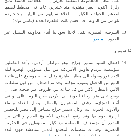
على شغل المجموعة السكنية بالزلزال – القطامية المبنية بمنح
زلزال اكتوبر الغير مؤهولة منذ عشرين عاما فى مخطط لضمها
لملاعب الجولف للكبار … اخلاء سبيلهم من النيابة واحتجازهم
باوامر امن الدولة.. فى قسم ثالث القاهرة الجديد (فايس بوك)
الشرطة المصرية تقتل لاجئا سودانيا أثناء محاولته التسلل عبر
الحدود.
المصدر
14
سبتمبر
اعتقال السيد سمير جراح، وهو مواطن أردني، وأحد العاملين
بمؤسسة فريدم هاوس الأمريكية من قبل مسؤولي الهجرة ليلة
الاحد فور وصوله الى مطار القاهرة وقيل له أنه موضوع على قائمة
المنع من الدخول بصورة مؤقتة. وقد تم احتجازة من قبل سلطات
الأمن بالمطار لأكثر من 12 ساعة في ظروف غير صحية قبل أن
يوضع على متن رحلة العودة الى الاردن صباح اليوم التالى. و فى
أثناء احتجازه، رفض المسئولون بالمطار ايصال الغذاء والماء
والأدوية الحيوية اليه. وكان سمير جراح مسافرا إلى مصر للتحضير
لزيارة يقوم بها وفد رفيع المستوى الأسبوع القادم و التى من
المقرر أن تجتمع فيها المنظمة مع كبار المسؤولين في الحكومة
المصرية، وقيادات منظمات المجتمع المدني لمناقشة جهود البلاد