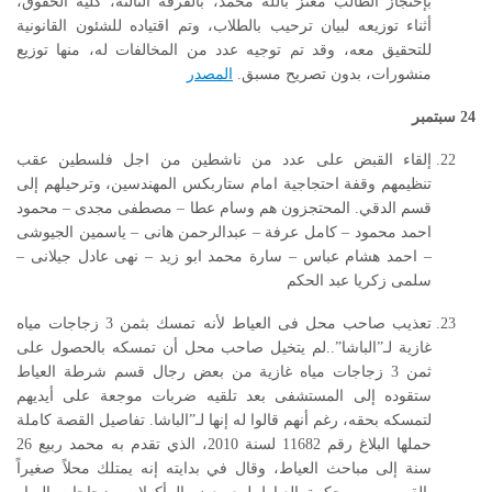
بإحتجاز الطالب معتز بالله محمد، بالفرقة الثالثة، كلية الحقوق،
أثناء توزيعه لبيان ترحيب بالطلاب، وتم اقتياده للشئون القانونية
للتحقيق معه، وقد تم توجيه عدد من المخالفات له، منها توزيع
منشورات، بدون تصريح مسبق.
المصدر
24
سبتمبر
إلقاء القبض على عدد من ناشطين من اجل فلسطين عقب
تنظيمهم وقفة احتجاجية امام ستاربكس المهندسين، وترحيلهم إلى
قسم الدقي. المحتجزون هم وسام عطا – مصطفى مجدى – محمود
احمد محمود – كامل عرفة – عبدالرحمن هانى – ياسمين الجيوشى
– احمد هشام عباس – سارة محمد ابو زيد – نهى عادل جيلانى –
سلمى زكريا عبد الحكم
تعذيب صاحب محل فى العياط لأنه تمسك بثمن 3 زجاجات مياه
غازية لـ”الباشا”..لم يتخيل صاحب محل أن تمسكه بالحصول على
ثمن 3 زجاجات مياه غازية من بعض رجال قسم شرطة العياط
ستقوده إلى المستشفى بعد تلقيه ضربات موجعة على أيديهم
لتمسكه بحقه، رغم أنهم قالوا له إنها لـ”الباشا. تفاصيل القصة كاملة
حملها البلاغ رقم 11682 لسنة 2010، الذي تقدم به محمد ربيع 26
سنة إلى مباحث العياط، وقال في بدايته إنه يمتلك محلاً صغيراً