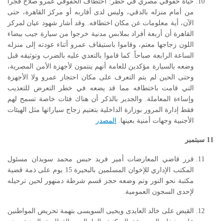
حياة حقوقي مصري في خطر: اختطاف الحقوقي عمرو صلاح فجرا
من أمام منزله بالدقي، وليس لدى أقاربه أو مركز القاهرة، حتى
الآن، أية معلومات عن مكان اختطافه. وقد أشار شهود عيان لمركز
القاهرة أن أربعة أفراد بملابس مدنية خرجوا من سيارة جيب بيضاء
اللون زجاجها معتم، وقاموا باستيقاف عمرو أثناء عودته إلى منزله
الساعة الرابعة صباحاً. كما قاموا بالتعدي عليه بالضرب وتوثيقه قبل
وضعه بالسيارة مؤكدين للعامة أنهم ينتمون لأجهزة الأمن المصرية،
وحتى الحين لم يتم التعرف على مكان احتجاز عمرو ولا الأجهزة
التي قامت باختطافه مما قد يضعه في خطر التعرض للتعذيب
وإساءة المعاملة. والجدير بالذكر أن هناك فئات خاصة تسمح لهم
فقط إدارة المرور بوزارة الداخلية بتعتيم زجاج سياراتها مثل الهيئات
الأجنبية وجهات أمنية بعينها.
المصدر
11
سبتمبر
قرر قاضي المعارضات أمير فريد حبس محمد سويدان مسئول
المكتب الإداري للإخوان المسلمين بالبحيرة 15 يوم على ذمة قضية
مكتبة نحو النور وتم وضعه حجز قسم شرطة دمنهور لحين ترحيله
لإحدى السجون العمومية.
القبض على خالد العايدى ويحيى السويسى بتهمة تحريض المواطنين