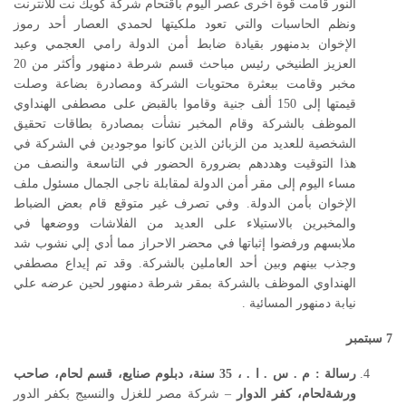
النور قامت قوة أخرى عصر اليوم باقتحام شركة كويك نت للانترنت
ونظم الحاسبات والتي تعود ملكيتها لحمدي العصار أحد رموز
الإخوان بدمنهور بقيادة ضابط أمن الدولة رامي العجمي وعبد
العزيز الطنيخي رئيس مباحث قسم شرطة دمنهور وأكثر من 20
مخبر وقامت ببعثرة محتويات الشركة ومصادرة بضاعة وصلت
قيمتها إلى 150 ألف جنية وقاموا بالقبض على مصطفى الهنداوي
الموظف بالشركة وقام المخبر نشأت بمصادرة بطاقات تحقيق
الشخصية للعديد من الزبائن الذين كانوا موجودين في الشركة في
هذا التوقيت وهددهم بضرورة الحضور في التاسعة والنصف من
مساء اليوم إلى مقر أمن الدولة لمقابلة ناجى الجمال مسئول ملف
الإخوان بأمن الدولة. وفي تصرف غير متوقع قام بعض الضباط
والمخبرين بالاستيلاء على العديد من الفلاشات ووضعها في
ملابسهم ورفضوا إثباتها في محضر الاحراز مما أدي إلي نشوب شد
وجذب بينهم وبين أحد العاملين بالشركة. وقد تم إيداع مصطفي
الهنداوي الموظف بالشركة بمقر شرطة دمنهور لحين عرضه علي
نيابة دمنهور المسائية .
7
سبتمبر
رسالة
:
م
.
س
.
ا
.
،
35
سنة، دبلوم صنايع، قسم لحام، صاحب
ورشةلحام، كفر الدوار
– شركة مصر للغزل والنسيج بكفر الدور