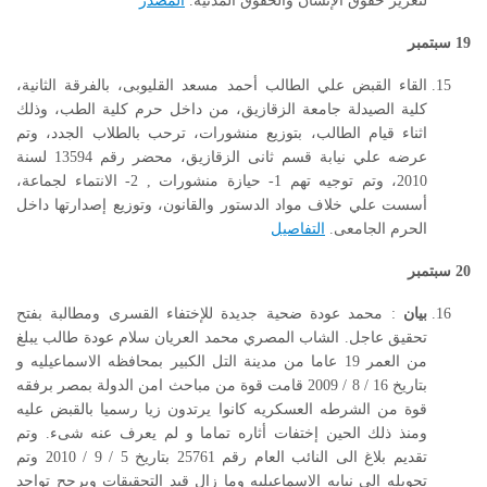
لتعزيز حقوق الإنسان والحقوق المدنية.
المصدر
19
سبتمبر
القاء القبض علي الطالب أحمد مسعد القليوبى، بالفرقة الثانية،
كلية الصيدلة جامعة الزقازيق، من داخل حرم كلية الطب، وذلك
اثناء قيام الطالب، بتوزيع منشورات، ترحب بالطلاب الجدد، وتم
عرضه علي نيابة قسم ثانى الزقازيق، محضر رقم 13594 لسنة
2010، وتم توجيه تهم 1- حيازة منشورات , 2- الانتماء لجماعة،
أسست علي خلاف مواد الدستور والقانون، وتوزيع إصدارتها داخل
الحرم الجامعى.
التفاصيل
20
سبتمبر
بيان
: محمد عودة ضحية جديدة للإختفاء القسرى ومطالبة بفتح
تحقيق عاجل. الشاب المصري محمد العريان سلام عودة طالب يبلغ
من العمر 19 عاما من مدينة التل الكبير بمحافظه الاسماعيليه و
بتاريخ 16 / 8 / 2009 قامت قوة من مباحث امن الدولة بمصر برفقه
قوة من الشرطه العسكريه كانوا يرتدون زيا رسميا بالقبض عليه
ومنذ ذلك الحين إختفات أثاره تماما و لم يعرف عنه شىء. وتم
تقديم بلاغ الى النائب العام رقم 25761 بتاريخ 5 / 9 / 2010 وتم
تحويله إلى نيابه الإسماعيليه وما زال قيد التحقيقات ويرجح تواجد