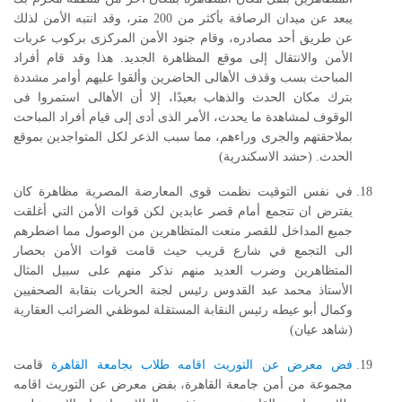
يبعد عن ميدان الرصافة بأكثر من 200 متر، وقد انتبه الأمن لذلك
عن طريق أحد مصادره، وقام جنود الأمن المركزى بركوب عربات
الأمن والانتقال إلى موقع المظاهرة الجديد. هذا وقد قام أفراد
المباحث بسب وقذف الأهالى الحاضرين وألقوا عليهم أوامر مشددة
بترك مكان الحدث والذهاب بعيدًا، إلا أن الأهالى استمروا فى
الوقوف لمشاهدة ما يحدث، الأمر الذى أدى إلى قيام أفراد المباحث
بملاحقتهم والجرى وراءهم، مما سبب الذعر لكل المتواجدين بموقع
الحدث. (حشد الاسكندرية)
في نفس التوقيت نظمت قوى المعارضة المصرية مظاهرة كان
يفترض ان تتجمع أمام قصر عابدين لكن قوات الأمن التي أغلقت
جميع المداخل للقصر منعت المتظاهرين من الوصول مما اضطرهم
الى التجمع في شارع قريب حيث قامت قوات الأمن بحصار
المتظاهرين وضرب العديد منهم نذكر منهم على سبيل المثال
الأستاذ محمد عبد القدوس رئيس لجنة الحريات بنقابة الصحفيين
وكمال أبو عيطه رئيس النقابة المستقلة لموظفي الضرائب العقارية
(شاهد عيان)
فض معرض عن التوريث اقامه طلاب بجامعة القاهرة
قامت
مجموعة من أمن جامعة القاهرة، بفض معرض عن التوريث اقامه