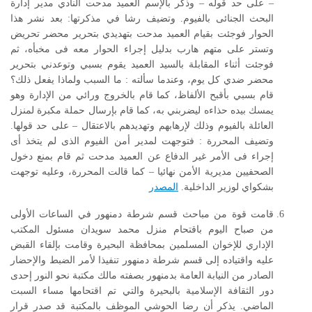
– على حد قوله – وذكر بالإسم العميد مدحت النادي مدير إدارة
البحث الجنائى بالفيوم. وتضيف رشا في مذكرتها: بعد نشر هذا
الحوار فوجئت بقيام العميد مدحت بتهديدي بتحرير محضر تحريض
وتستر على متهم هارب بدليل إجراء الحوار معه فى مخبأه، ثم
فوجئت أثناء المقابلة بالسيد العميد يقوم بسبي وتوعدني بتحرير
محضر ضدي كل يوم، وعندما سألته : ما السبب ولماذا يفعل ذلك؟
قام بسبي بأقبح الألفاظ، كما قام بالخروج ورائي من الإدارة وهو
يمسك بيده حذاءه ليضربني به، كما قام بإرسال حملة مكبرة لمنزل
العائلة بالفيوم وذلك لإرهابهم وتهديدهم بالاعتقال – على حد قولها.
وتضيف المحررة : فتوجهت لمدير أمن الفيوم الذى لم يتخذ أى
إجراء فى الأمر غير الدفاع عن العميد مدحت ثم قام بمنع دخول
الصحفيين مديرية الأمن نهائيا – كما قالت المحررة، وعليه توجهت
بشكواي لوزير الداخلية.
المصدر
قامت قوة من مباحث قسم شرطة دمنهور في الساعات الأولى
من صباح اليوم باقتحام منزل محمد سويدان مسئول المكتب
الإداري للإخوان المسلمين بمحافظة البحيرة وقامت بإلقاء القبض
عليه واقتياده إلى قسم شرطة دمنهور تنفيذا لأمر الضبط والإحضار
الصادر من النيابة العامة بدمنهور بصفته مالك مكتبة نحو النور إحدى
دور الثقافة الإسلامية بالبحيرة والتي تم اقتحامها مساء السبت
الماضي. يذكر أن رضا الحوشي الموظف بالمكتبة قد صدر قرار