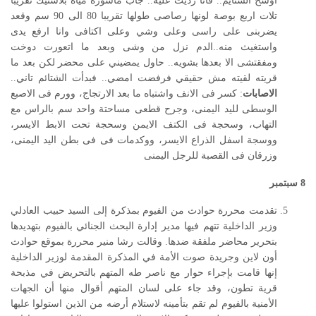
أوسخ الشتايم.. فانا رديت عليه.. جاب ماسورة مياة بلاستيك تقريبا
تلات اربع بوصة لونها رصاصى طولها تقريبا 80 الى 90 سم وقعد
يضربنى على راسى وعلى وشي وعلى اكتافى وانا ارفع يدى
واستغيث منه..الدم نزل من وشى وبعد ما اتعورت دوخت
ومفقتشى الا بعدها بشويه.. حاول يمضيني على محضر لكن بعد ما
قريته لقيته مش حقيقي فرفضت امضي.. فبدأت الشتائم تاني..
الاصابات
: كسر فى الانف واشتباه ما بعد الارتجاج، وورم فى الاصبع
الوسطى لليد اليمنى، وجرح قطعى مساحتة واحد سم بالراس مع
التهاب، وسحجة فى الكتف الايمن وسحجة تحت الابط الايسر،
ووسجة اسفل الذراع الايسر، ووكدمات فى فى بطن اليد اليمنى،
وزرقان فى القصبة للرجل اليمنى
8
سبتمبر
تقدمت محررة حوادث من الفيوم بمذكرة إلى السيد حبيب العادلي
وزير الداخلية تتهم فيها مدير إدارة البحث الجنائي بالفيوم بتهديدها
بتحرير محاضر ملفقة ضدها. وقالت رشا منير محررة بموقع حوادث
أون لاين وجريدة صوت الأمة في المذكرة المقدمة لوزير الداخلية
إنها قامت بإجراء حوار مع ناصر طه المتهم بالتحريض في مذبحة
قرية تطون، وقد جاء على لسان المتهم أقوال منها أن الجهات
الأمنية بالفيوم لم تقم بتأمينه لاستلام أرضه من الذين استولوا عليها