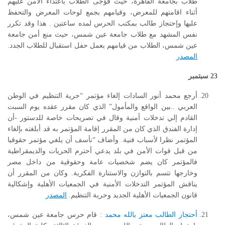
طلاب بجامعة القاهرة، حيث فؤجى الطلاب باعتداء الامن عليهم
أثناء اقامتهم للمعرض، وقيامهم بجمع لوحات المعرض والتحفظ
عليها وإحتجاز طالب بمكتب الحرس لمده ساعتين . هذا وقد تكرر
نفس المشهد مع طلاب جامعة عين شمس، حيث منع أمن جامعة
عين شمس، الطلاب من قيامهم بعمل حفل استقبال للطلاب الجدد.
المصدر
23
سبتمبر
أرجع محمد أنور السادات إلغاء مؤتمر “حرية التنظيم في الوطن
العربي ..بين الواقع والمأمول” الذي كان مقرر عقده يوم السبت
القادم إلي تدخلات أمنية وقال في تصريحات خاصة للدستور -أن
إدارة الفندق الذي كان من المقرر إقامة المؤتمر به قد أبلغته بإلغاء
المؤتمر نظرا لأسباب فنية. وأضاف “نأسف أن يلغي مؤتمر حقوقيا
من قبل قوات الأمن في بلد يدعي أحترم الحريات والديمقراطية
فالمؤتمر كان يضم شخصيات عامة وحقوقية من داخل مصر
وخارجها تتسم بالتوازن والاستنارة الفكرية. وكان من المقرر أن
يناقش المؤتمر التدخلات الأمنية في الجمعيات الأهلية وإشكالية
قانون الجمعيات الأهلية الجديد وحرية التنظيم.
المصدر
أحتجاز الطالب معتز بالله محمد
: قام حرس جامعة عين شمس،