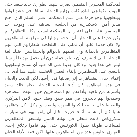
لمحاكمة المخبرين المتهمين بضرب شهيد الطوارئ خالد سعيد حتى
الموت. وكما هي العادة كانت وزارة الداخلية سباقة في حشد قواتها
وبلطجيتها وحواجزها على سلم المحكمة، نفس السلم الذي احتج
مدير أمن الاسكندرية في الجلسة السابقة على وقوف أحد
المحامين عليه على اعتبار ان المحكمة ليست مكانا للتظاهر! لم
يكن جديدا على الداخلية أن تحشد رجالها في مواجهة المتظاهرين
ولا كان جديدا عليها أن تملي على البلطجية شعاراتهم التي تتهم
المتظاهرين بالعمالة وأن تصفهم بالعوالم والحشاشين. فتلك لغة
الداخلية التي لا تعرف أن تنطق جملة دون أن تحمل تهديدا أو سبا.
ليس في هذا جديد. ولا كان جديدا على الداخلية أن تسمح لبلطجيتها
بالتعدي على المتظاهرين بإلقاء العصي الخشبية علىهم مما أدى الى
إغماء إحدى المتظاهرات إثر إصابتها في رأسها. لكن الجديد والجبان
في هذه المظاهرة كان أداء بلطجية الداخلية تجاه خالد سعيد
وأسرته من ناحية وأداءهم مع المتظاهرين حين انتهت المظاهرة
وسمحوا لهم بالخروج في ممر ضيق وقف جنود الأمن المركزي
والضباط على جانبيه ليكيلوا الضرب والسب والركل لكل متظاهر،
شابا كان أو شابة، أثناء خروجه قبل أن يلقوا بهم في سيارات
ميكروباص كانت تنتظر في نهاية الممر وليتتبعوا المتظاهرين
لمسافات طويلة بطول الكورنيش حتى أنهم قاموا بإغلاق إحدى
القهاوي لجلوس عدد من المتظاهرين عليها. لكن قمة الأداء الجبان