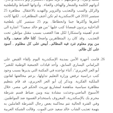
أدواتهم الكلمة والشعار والهتاف والغناء.. وأدواتها الضباط والبلطجية
والركل والسب والتعذيب والتزوير والتهديد بالاعتقال. مظاهرة 25
سبتمبر 2010 في الاسكندرية لم تكن أعنف المظاهرات.. لكنها كانت
أحقرها وأكثرها جبنا وانحطاطا.. يوم 25 سبتمبر كان بلطجية
الداخلية يرتدون قمصانا كتب عليها “من هو خالد سعيد؟” اشارة الى
عدم أهميته واستنكارا لكل هذا الغضب بسبب مقتل مواطن تحت
التعذيب.. وقد كان رد المتظاهرين واضحا:
كلنا خالد سعيد
.. ولابد
من يوم معلوم تترد فيه المظالم
.. أبيض على كل مظلوم
. أسود
على كل ظالم
.
قامت أجهزة الأمن بمدينة الإسكندرية اليوم بإلقاء القبض على
البرلماني اليساري السابق، وأحد قيادات الجمعية الوطنية للتغير”
أبو العز الحريري”، أثناء تواجده في المكتبة التي يديرها بسبب وجود
كتب دراسية ترفض وزارة التعليم تداولها، بزعم مخالفتها لقانون
الملكية الفكرية. ويذكر إن أبو العز الحريري، قد قام بتنظيم
مظاهرة سياسية مناهضة لمشاريع توريث الحكم في مصر، خلال
الأسبوع الماضي،وحدثت مشادة بينه وبين ضباط قسم شرطة
محرم بك بالإسكندرية، المعروف باستخدام القسوة ضد المواطنين,
وفي الفترة الحالية تتم محاكمة بعض رجال الشرطة العاملين به
بتهمة تعذيب الشاب خالد سعيد حتى الموت. وقالت الشبكة العربية