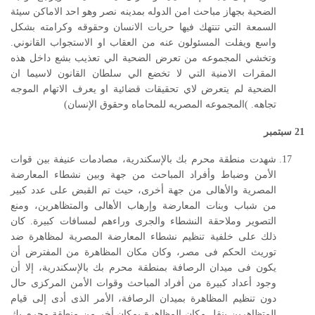
الضحية بجهاز مباحث امن الدوله بمدينه نصر وهو احد الاماكن سيئة
السمعة التي تنتهك فيها حريات الانسان وحقوقه وكرامته بشكل
واسع ويفلت المسئولون عنه من العقاب او الاستجواب القانوني.
وتخشي المجموعه من تعرض الضحية الي تعذيب بشع داخل هذه
المقرات الامنية التي لا تخضع الي سلطان القانون لاسيما ان
الضحية لم يتعرض لاي تحقيقات قضائية او يعرف الاتهام الموجه
تجاهه. )المجموعه المصريه للمحاماه وحقوق الإنسان)
21
سبتمبر
شهدت منطقة محرم بك بالإسكندرية، مصادمات عنيفة بين قوات
الأمن وضباط وأفراد المباحث من جهة وبين نشطاء المعارضة
المصرية والأهالى من جهة أخرى، حيث تم القبض على عدد كبير
من شباب وبنات المعارضة وإرهاب الأهالى والمتظاهرين، ومنع
التصوير وملاحقة النشطاء والجرى وراءهم لمسافات كبيرة. كان
ذلك على خلفية تنظيم نشطاء المعارضة المصرية لمظاهرة ضد
توريث الحكم فى مصر، وكان مكان المظاهرة من المفترض أن
يكون فى ميدان الرصافة بمنطقة محرم بك بالإسكندرية، إلا أن
وجود أعداد كبيرة من أفراد المباحث وقوات الأمن المركزى حال
دون تنظيم المظاهرة بميدان الرصافة، الأمر الذى أدى إلى قيام
المتظاهرين بنقل مكان المظاهرة بمكان أخر من منطقة محرم بك