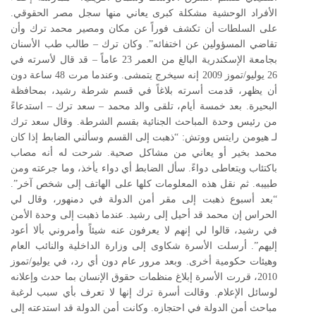
الأفراد الوحشية مشكلة كبرى يعاني منها سجل مصر الحقوقي.
على السلطات أن تكشف فوراً عن مكان ومصير محمد ترك وأن
تقاضي المسؤولين عن اختفائه”. وكان ترك – طالب طب الأسنان
بجامعة الإسكندرية البالغ من العمر 23 عاماً – قد قال لأسرته في
26 يوليو/تموز 2009 إنه سيخرج يتمشى. وعندما مرت 48 ساعة دون
أن يظهر، قدمت أسرته بلاغاً في قسم شرطة رشيد، بمحافظة
البحيرة. بعد خمسة أيام، تلقى والد محمد – سعد ترك – استدعاءً
من رئيس وحدة المباحث الجنائية بقسم الشرطة. وقال سعد ترك
لـ هيومن رايتس ووتش: “ذهبت إلى القسم وسألني الضابط إذا كان
محمد بخير أو يعاني من مشاكل صحية. شرحت له أنه مصاب
باكتئاب ويتعاطى دواءً. سأل الضابط أي دواء يأخذ، وما جرعته ومن
طبيبه. ثم نقل هذه المعلومات كلها على الهاتف إلى شخص آخر”.
“بعد أسبوع ذهبت إلى مقر أمن الدولة في دمنهور، وقال لي
الحراس إن محمد قد أحيل إلى رشيد. عندما ذهبت إلى وحدة الأمن
في رشيد، قالوا لي إنهم لا يعرفون عنه شيئاً وأمروني بألا أعود
إليهم”. أرسلت الأسرة شكاوى إلى وزارة الداخلية والنائب العام
وهيئات حكومية أخرى. وبعد مرور عام دون أي رد، في يوليو/تموز
2010، قررت الأسرة إبلاغ منظمات حقوق الإنسان بما حدث وإعلانه
لوسائل الإعلام. وقالت أسرة ترك إنها لا تعرف بأي سبب لرغبة
مباحث أمن الدولة في احتجازه. وكانت أمن الدولة قد استدعته إلى