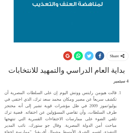
Share
بداية العام الدراسي والتمهيد للانتخابات
4
سبتمبر
قالت هيومن رايتس ووتش اليوم إن على السلطات المصرية أن
تكشف سريعاً عن مصير ومكان محمد سعد ترك، الذي اختفى في
يوليو/تموز 2009 في ظل مؤشرات قوية تشير إلى أنه محتجز
طرف السلطات، وأن تقاضي المسؤولين عن اختفائه. قضية ترك
تلقي الضوء على ممارسات الاختفاءات القسرية التي تنتهجها
مباحث أمن الدولة المصرية. وقال جو ستورك، نائب المدير
التنفيذي لقسم الشرق الأوسط وشمال أفريقيا: “ممارسة إخفاء