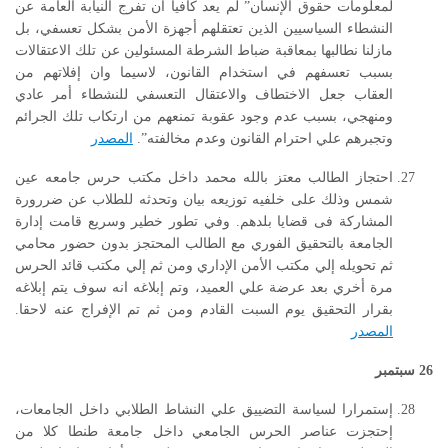
لمعلومات حقوق الإنسان” لم يعد كافيا أن تفرج النيابة العامة عن
النشطاء السياسيين الذين تعتقلهم أجهزة الأمن بشكل تعسفي، بل
مازلنا نطالبها بمعاقبة ضباط الشرطة المسئولين عن تلك الاعتقالات
بسبب تعسفهم في استخدام القانون، لاسيما وان إفلاتهم من
العقاب جعل الاختطاف والاعتقال التعسفي للنشطاء أمر عادي
ومنهجي، بسبب عدم وجود عقوبة تمنعهم من ارتكاب تلك الجرائم
وتجبرهم علي احترام القانون وعدم مخالفته”.
المصدر
احتجاز الطالب معتز بالله محمد داخل مكتب حرس جامعه عين
شمس وذلك على خلفيه توزيعه بيان وتحدثه للطلاب عن ضررورة
المشاركة فى قضايا بلدهم. وفي تطور خطير وسريع قامت إدارة
الجامعة بالتحقيق الفوري مع الطالب المحتجز بدون حضور محامي
ثم تحويله إلي مكتب الأمن الإداري ومن ثم إلي مكتب قائد الحرس
مرة أخري بعد عرضة علي العميد، وتم إبلاغه انه سوف يتم إبلاغه
بقرار التحقيق يوم السبت القادم ومن ثم تم الإفراج عنه لاحقا.
المصدر
26
سبتمبر
إستمرارا لسياسة التضييق علي النشاط الطلابي داخل الجامعات،
إحتجزت عناصر الحرس الجامعي داخل جامعة طنطا كلا من