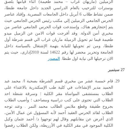
الزميلين (ماريهان غراب – محمد طعيمة) أثناء قيامها بلصق
بوسترات للترحيب بالعام الدراسي الجديد داخل جامعة طنطا،
ضمن نشاط طلاب 6 أبريل داخل الجامعات المصرية. وإقتاد عناصر
الحرس الجامعي الزميلين إلي مكتب رئيس الحرس الجامعي حيث
يتم إحتجازهم هناك، وإستدعت قوات الحرس الجامعي عناصر من
مخبري أمن الدولة. وقد أفرجت قوات الامن عن الزميل ميدو
طعيمة فيما تم تحويل الزميلة ماريان غراب الي قسم شرطة أول
طنطا، ومن ثم تحويلها للنيابة بتهمة الإشتغال بالسياسة داخل
الجامعة وتحرير محضر لها رقم 14622 لسنة 2010إدارى، حيث يتم
الان ترحيلها الى نيابة اول طنطا.
المصدر
27
سبتمبر
قام خمسة عشر من مخبري قسم الشرطة بصحبة ا/ محمد عبد
الحميد مدير الإنشاءات في كلية طب الإسكندرية بالاعتداء على
الطلاب بمستشفى المواساة مقر الكلية ؛ وسرقة شنطة احد
الطلاب التي تحتوى على كتب دراسية ومصاحف ؛ وأصيب الطلاب
بجروح طفيفة وقطع ملابس الطالب محمد النمر . وعند توجه
الطلاب لقائد الحرس العقيد أحمد لأنه المسؤول عن عمال الأمن،
الذي أعرض عن مقابلتهم وقال لهم توجهوا د/ أحمد عثمان وكيل
الكلية الموجود في مقر الكلية في الأزريطة، ولكن الطلاب رفضوا