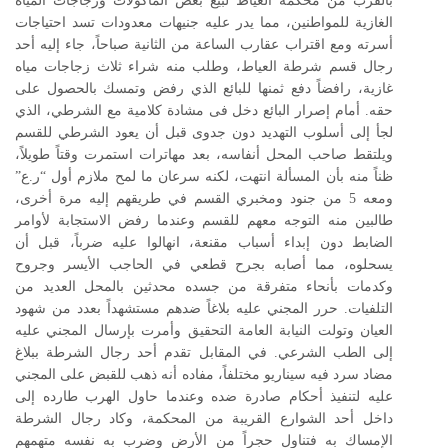
بالقرب من محكمة العياط لبيع بعض المأكولات وزجاجات المياه
الغازية للمواطنين، مما يدر عليه جنيهات معدودات تسد احتياجات
أسرته ومع اقتراب عقارب الساعة من الثانية صباحاً، جاء إليه أحد
رجال قسم شرطة العياط، وطلب منه شراء ثلاث زجاجات مياه
غازية، رافضاً دفع ثمنها للبائع الذي رفض وتمسك بالحصول على
حقه. أمام إصرار البائع دخل فى مشادة كلامية مع الشرطي، الذي
لجأ إلى أسلوب التهديد دون جدوى قبل أن يعود الشرطي للقسم
ويلتقط صاحب المحل أنفاسه، بعد مهاترات استمرت وقتاً طويلاً،
ظناً منه بأن المسألة انتهت، لكنه سرعان ما لمح ملازم أول “ر.ع”
ومعه 5 من جنود ومخبري القسم في طريقهم إليه مرة أخرى،
طالبين منه التوجه معهم للقسم وعندما رفض الاستجابة لأوامر
الضابط دون إبداء أسباب مقنعة، انهالوا عليه ضرباً، قبل أن
يسحلوه، مما أصابه بجرح قطعي في الحاجب الأيسر وجروح
وكدمات بأنحاء متفرقة من جسده محدثين بالمحل العديد من
التلفيات. حرر المجني عليه بلاغاً ضدهم مستشهداً بعدد من شهود
العيان وتولت النيابة العامة التحقيق وأمرت بإرسال المجني عليه
إلى الطب الشرعي. في المقابل تقدم أحد رجال الشرطة ببلاغ
مضاد سرد فيه سيناريو مختلفاً، مفاده أنه ذهب للقبض على المجني
عليه لتنفيذ أحكام صادرة ضده وعندما حاول الهرب طارده إلى
داخل أحد الشوارع القريبة من المحكمة، وكاد رجال الشرطة
الإمساك به فتناول حجراً من الأرض وضرب به نفسه متهمهم