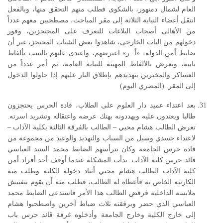
العام لشمال دمنهور، بالشكوى فطلب منهم التحقق منها، وبالفعل
انتقل أعضاء النيابة الثلاثة إلى مقر المباحث، مصطحبين معهم عدداً
من الأهالى أصحاب البلاغات للتعرف على المحتجزين، وفور
دخولهم من الباب الخارجى، شاهدوا بعض الشباب المحتجز، غير أن
ضابط أمن الدولة، «أ. ر» اعترضهم، واعتدى عليهم بالسب بألفاظ
نابية، وتعرض بالألفاظ المهينة للنيابة العامة، ثم أمر عدداً من
العساكر والمخبرين بتهديدهم بإطلاق النار عليهم إذا حاولوا الدخول
إلى المقر. (المصري اليوم)
بعد اعتداء عميد دار العلوم على الطلاب، قادة الحرس يحتجزون
طالبا ويعتدون عليه ويهددونه بهتك عرضه واعتقاله وتشريد اسرته.
تعرض الطالب هشام محيي – الطالب بالفرقة الثالثة بكلية الآداب –
لاعتداء جسدي وسيل من السباب والتهديد والوعيد من مجموعة من
قادة حرس الجامعة وكان يترأسهم الضابط محمد السيد العباسي
قائد حرس كلية الآداب. بدأت المشكلة عندما أوقف أحد أفراد أمن
كلية الآداب الطالب هشام محيي أثناد دخوله الكلية وطلب منه
الكارنيه الخاص به فأعطاه له الطالب، فطلب منه أن يقوم بتفتيش
ملابسه الداخلية فرفض الطالب هذا الأمر فاستدعى الضابط محمد
العباسي الذي حضر وبرفقته ثلاث ضباط آخرين واصطحبوا هشام
إلى خارج الكلية وخارج الجامعة وأدخلوه غرفة قائد حرس باب