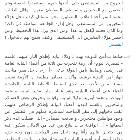
الخروج من المستشفى حتى يأخذوا حقهم ويستعيدوا الحقيبة ويتم
التحقيق مع المخبرين والموظف المتواطئ معهم . وقال الطالب
محمد النمر أحد الطلاب المصابين- نحن نتسائل كيف دخل هؤلاء
المخبرين إلي المستشفى، وهل إدارة الجامعة متواطئة فى ذلك؟
وما الذى فعلنه ليُفعل بنا هذا، ومن الذى وراء هذا التخطيط، ومن
أحضر هؤلاء المخبرين إلى المستشفى وكيف سُمح لهم بالدخول!!
المصدر
ضابط بـ«أمن الدولة» يهدد 3 وكلاء نيابة بإطلاق النار عليهم. علمت
«المصرى اليوم» أن أزمة تفجرت بين ثلاثة من أعضاء النيابة العامة
فى رشيد، وضابط بأمن الدولة يدعى «أ. ر»، داخل مقر مباحث
جهاز أمن الدولة برشيد، وأكدت مصادر مطلعة أن الأزمة نشبت
مساء أمس الأحد، بعد تعدى الضابط بالألفاظ النابية والخادشة
للحياء على أعضاء النيابة، وهم: عماد مهابة مدير النيابة، ومحمد
أبويدك، ومحمد أبوزيد، وكيلا النيابة، وقيامه بتحريض بعض العساكر
والمخبرين بالقسم لتهديد أعضاء النيابة بإطلاق الرصاص عليهم،
عقب دخولهم إلى مقر المباحث لمباشرة عملهم في التفتيش عن
وجود مواطنين محتجزين. وأضافت المصادر – التى فضلت عدم ذكر
أسمائها – أن الواقعة بدأت ببلاغ من عدد من الأهالي يشكون فيه
من احتجاز أبنائهم وأقاربهم داخل مقر المباحث دون وجه حق،
وعلى الفور أبلغ أعضاء النيابة، المستشار «هانى سالم»، المحامى