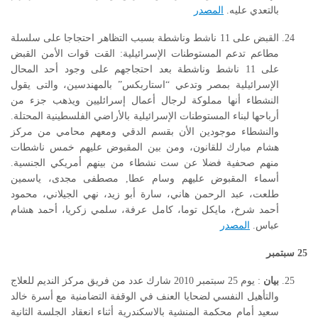
بالتعدي عليه.
المصدر
القبض على 11 ناشط وناشطة بسبب التظاهر احتجاجا على سلسلة
مطاعم تدعم المستوطنات الإسرائيلية: القت قوات الأمن القبض
على 11 ناشط وناشطة بعد احتجاجهم على وجود أحد المحال
الإسرائيلية بمصر وتدعي “استاربكس” بالمهندسين، والتى يقول
النشطاء أنها مملوكة لرجال أعمال إسرائليين ويذهب جزء من
أرباحها لبناء المستوطنات الإسرائيلية بالأراضي الفلسطينية المحتلة.
والنشطاء موجودين الأن بقسم الدقي ومعهم محامي من مركز
هشام مبارك للقانون، ومن بين المقبوض عليهم خمس ناشطات
منهم صحفية فضلا عن ست نشطاء من بينهم أمريكي الجنسية.
أسماء المقبوض عليهم وسام عطا, مصطفى مجدى، ياسمين
طلعت، عبد الرحمن هاني، سارة أبو زيد، نهي الجيلاني، محمود
أحمد شرخ، مايكل توما، كامل عرفة، سلمي زكريا، أحمد هشام
عباس.
المصدر
25
سبتمبر
بيان
: يوم 25 سبتمبر 2010 شارك عدد من فريق مركز النديم للعلاج
والتأهيل النفسي لضحايا العنف في الوقفة التضامنية مع أسرة خالد
سعيد أمام محكمة المنشية بالاسكندرية أثناء انعقاد الجلسة الثانية