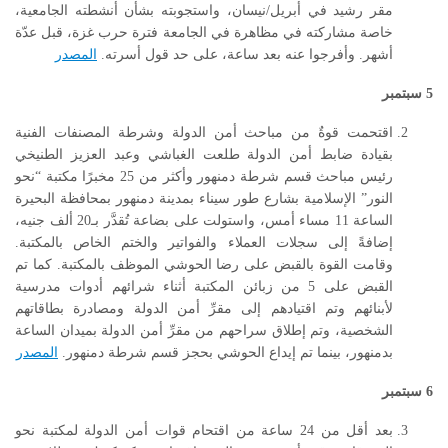
مقر رشيد في أبريل/نيسان، واستجوبته بشأن أنشطته الجامعية،
خاصة مشاركته في مظاهرة في الجامعة فترة حرب غزة، قبل عدّة
أشهر. وأفرجوا عنه بعد ساعة، على حد قول أسرته.
المصدر
5
سبتمبر
اقتحمت قوةٌ من مباحث أمن الدولة وشرطة المصنفات الفنية
بقيادة ضابط أمن الدولة طلعت الغباشي وعبد العزيز الطنيخي
رئيس مباحث قسم شرطة دمنهور وأكثر من 25 مخبرًا مكتبة “نحو
النور” الإسلامية بشارع طور سيناء بمدينة دمنهور بمحافظة البحيرة
الساعة 11 مساء أمس، واستولت على بضاعة تُقدَّر بـ20 ألف جنيه،
إضافةً إلى سجلات العملاء والفواتير والختم الخاص بالمكتبة.
وقامت القوة بالقبض على رضا الحوشي الموظف بالمكتبة. كما تم
القبض على 5 من زبائن المكتبة أثناء شرائهم أدوات مدرسية
لأبنائهم وتم اقتيادهم إلى مقرِّ أمن الدولة ومصادرة بطاقاتهم
الشخصية، وتم إطلاق سراحهم من مقرِّ أمن الدولة بميدان الساعة
بدمنهور، بينما تم إيداع الحوشي بحجز قسم شرطة دمنهور.
المصدر
6
سبتمبر
بعد أقل من 24 ساعة من اقتحام قوات أمن الدولة لمكتبة نحو