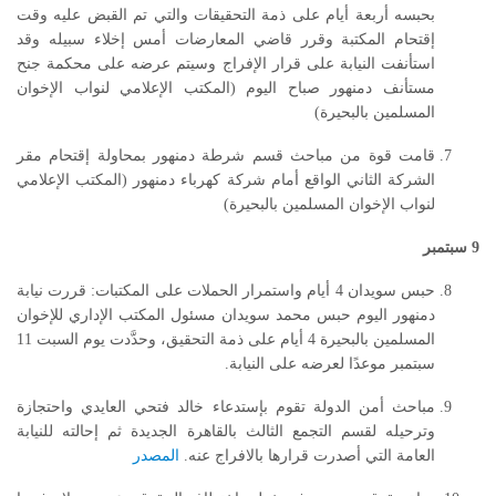
بحبسه أربعة أيام على ذمة التحقيقات والتي تم القبض عليه وقت
إقتحام المكتبة وقرر قاضي المعارضات أمس إخلاء سبيله وقد
استأنفت النيابة على قرار الإفراج وسيتم عرضه على محكمة جنح
مستأنف دمنهور صباح اليوم (المكتب الإعلامي لنواب الإخوان
المسلمين بالبحيرة)
قامت قوة من مباحث قسم شرطة دمنهور بمحاولة إقتحام مقر
الشركة الثاني الواقع أمام شركة كهرباء دمنهور (المكتب الإعلامي
لنواب الإخوان المسلمين بالبحيرة)
9
سبتمبر
حبس سويدان 4 أيام واستمرار الحملات على المكتبات: قررت نيابة
دمنهور اليوم حبس محمد سويدان مسئول المكتب الإداري للإخوان
المسلمين بالبحيرة 4 أيام على ذمة التحقيق، وحدَّدت يوم السبت 11
سبتمبر موعدًا لعرضه على النيابة.
مباحث أمن الدولة تقوم بإستدعاء خالد فتحي العايدي واحتجازة
وترحيله لقسم التجمع الثالث بالقاهرة الجديدة ثم إحالته للنيابة
العامة التي أصدرت قرارها بالافراج عنه.
المصدر