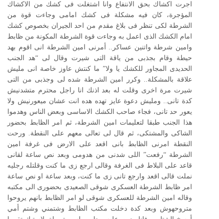
اجرت اكشاك بحق الانتفاع وانا اشتغلت فى كشك من الاكشاك
المؤجرة، كان فيه مشكلة فى كشك امامى وجاءت قوة من
الشرطة لكى تنظر فى بلاغ مقدم من احد الجيران بخصوص كشك
امام الكشك الذى اعمل به وجاءت قوة الشرطة المكونة من ظابط
وامين شرطة واتنين عساكر.. أمرنى امين الشرطة انى اقوم بهد
حيطة وقام بجذبى من ياقة التى شيرت وقال لى “هد الجنب
الحديدى المجاور للكشك يا ولا” ما كنتش عاوز خاصة انى مليش
علاقة بالمشكلة.. وكرر امين الشرطة شده لى وجذبى من التى
شيرت مرة اخرى وقلت له بعد اذنك انا راجل محترم متشدنيش
كدة تانى.. ومليش دعوة عايز تهده هده انت عشان ميعورنيش ولا
يعور حد تانى، فجاء صاحب الكشك الاساسى وبعض الناس وهدموا
هذا الجنب طبقا لتعليمات امين الشرطة، ثم امر الظابط بحضور
الشاكى والمشتكى، ثم قال لى تعالى معهم على النقطة. ورحت
النقطة امرنى الظابط بانى اقعد على الارض فى غرفة امين
الشرطة “رفعت” اللى شدنى من هدومى وبعد نص ساعة لقانى
قاعد على البلاط فى الغرفة وقالى ارجع زى ما كنت وقلتله رجليه
نملت قالى اقعد وارجع تانى زى ما كنت، وبعد ساعة او نص ساعة
امر ظابط الشرطة العسكرى شوقى الصعيدى بحضورى الى مكتبه
وقاله امين الشرطة للعسكرى شوقى لو امر الظابط بانهم يروحوا
متروحهوش وبعد كدة دخلت مكتب الظابط وشتمني وشتم أمي