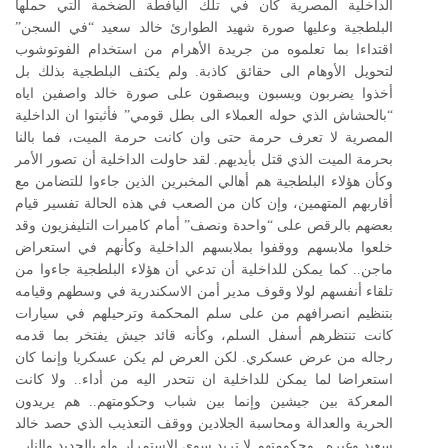
الداخلية المصرية كان في تلك اليافطة الضخمة التي حملها
البلطجية وعليها صورة شهيد الطوارئ خالد سعيد “في السجن”
اقتداءا بما تعلموه من جريدة الأهرام من استخدام الفوتوشوب
لتحويل الأوهام الى حقائق كاذبة. ولم يكتف البلطجية بذلك بل
أخذوا يضربون ويسبون ويبصقون على صورة خالد واصفين اياه
“بالحشاش الذي حوله العملاء الى بطل قومي” فأثبتوا ان الداخلية
المصرية لا تعرف حرمة حتى وان كانت حرمة الميت، فما بالنا
بحرمة الميت الذي قتل بأيديهم. لقد حاولت الداخلية أن تصور الأمر
وكأن هؤلاء البلطجية هم أهالي المخبرين الذين جاءوا للتضامن مع
أقاربهم المتهمين، وإن كان من الصعب في هذه الحالة تفسير قيام
بعضهم بالرقص على “واحدة ونصف” أمام كاميرات التليفزيون وقد
خلعوا ملابسهم ووقفوا بملابسهم الداخلية وكأنهم في استعراض
ماجن.. كما يمكن للداخلية أن تدعي أن هؤلاء البلطجية جاءوا من
تلقاء أنفسهم لولا وقوف مدير أمن الاسكندرية في وسطهم وقيامه
بتنظيم انصرافهم من على سلم المحكمة وترحيلهم في سيارات
كانت تنتظرهم أسفل السلم، وكأنه قائد جيش يفتخر بما قدمه
رجاله من عرض عسكري. لكن العرض لم يكن عسكريا وإنما كان
استعراضا لما يمكن للداخلية ان نتحدر اليه من أداء.. ولا كانت
المعركة بين جيشين وإنما بين شباب وحكومتهم.. هم يريدون
الحرية والعدالة ومحاسبة الجلادين ووقف التعذيب الذي حصد خالد
سعيد وغيره.. وحكومتهم لا تريد سوى الاستمرار ولو بالحديد والنار..