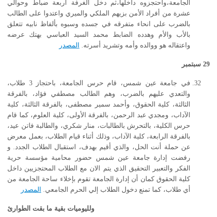
الجامعة،واحتجزوه داخلها،ثم دخل الغرفة أربعة ضباط وحوالي
عشرة من أفراد الأمن بزيهم الملكي والميري واعتدوا على الطالب
بالضرب على انحاء متفرقه في جسده وسبوه بألفاظ نابيه تتعلق
بالأب والأم وهدده الضابط محمد السيد العباسي بهتك عرضه
واعتقاله هو ووالده وأمه وتشريد أسرته.
المصدر
29
سبتمبر
في جامعة عين شمس، قام حرس الجامعة، باحتجاز 3 طلاب،
والتعدي عليهم بالضرب، وهم الطالب مصطفي فؤاد، بالفرقة
الثالثة، كلية الحقوق، وأحمد سمير مصطفى، بالفرقة الثالثة، كلية
الآداب، ومجدي عبد الرحمن، بالفرقة الأولى، كلية العلوم، كما قام
حرس الكلية، بالتحرش بالطالبات، منار شكري، والطالبة فاتن عيد،
بالفرقة الرابعة، كلية الآداب، وذلك أثناء قيام الطلاب، بعمل معرض
عن حملة أنت الحل، والذي أقيم بهدف، استقبال الطلاب الجدد. و
رفضت إدارة جامعة عين شمس حضور محامية مؤسسة حرية
الفكر والتعبير التحقيق الذي يتم الان مع الطلاب المحتجزيين داخل
كلية الحقوق كمان أن إدارة الجامعة تقوم بإخلاء ساحة الجامعة من
أي طلاب، كما تمنع دخول الطلاب إلي الحرم الجامعي.
المصدر
ولليوميات بقية ما بقت الطوارئ