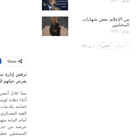
يوليو 7, 2019
من الإعلام: بعض شهادات
المحامين
يوليو 7, 2019
السابق
التالي
1 من 109
Share
ترفض إدارة سج
يعرض حياتهم لل
أثناء ذهابة لو
اصابته بكدمات 
القبة العسكري.
أمام النيابة مت
المسجلين خطر- 