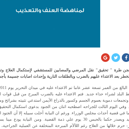
ن طرة " تحقيق" نقل المرضي والمصابين للمستشفي لإستكمال العلاج و
خطر بعد الاعتداء عليهم بالضرب وبالطلقات النارية وإحداث اصابات جسيمة بأج
سط البلد لشراء حذاء جديد. فتم الاعتداء عليه بالضرب المبرح من قبل قوا
وتجمعات دموية بعموم الجسم وكسور بالذراع الأيمن استدعي تثبيته بشرائح
 وفي اليوم الثالث للجراحه اصطحبه اثنان من الجنود بدعوى استكمال التحقيق
هما في قضية أحداث مجلس الوزراء. ورغم ان النيابة أخلت سبيله إلا أن الجنود 
عرضه من جديد ويصدر حكما بالحبس 30 يوم علي ذمة القضية. ومن النيا
حرم خلالها من العلاج رغم اللألآم المبرحة المتخلفة عن العملية الجراحية، و