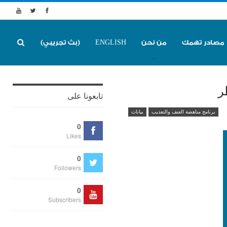
مصادر تهمك
من نحن
ENGLISH
(بث تجريبي)
ر
تابعونا على
برنامج مناهضة العنف والتعذيب
بيانات
0
Likes
0
Followers
0
Subscribers