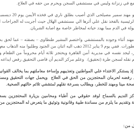
 في زنزانة وليس في مستشفي السجن ويحرم من حقه في العلاج.
الشاب الثاني هو مهن
الرئيسية بالفخذ نقل علي أثرها الي مستشفي الهلال حيث أجريت له الجراحات
يولة في الدم مما يهدد حياته لمخاطر خاصة مع اصابة الشريان.
مهند أثناء وجوده بالمستشفي واختصم المشير طنطاوى – بصفته – عما لحق به 
فيما حدث من تطورات. ففي يوم 9 يناير 2012 ذهب اليه اثنان من الجنود وطل
ر، ليجد نفسه في مديرية أمن القاهرة ويحتجز ثلاثة أيام محروماً من الطعام و
نقله لسجن طرة (تحقيق). وعلم مركز النديم أن قاضى التحقيق رفض ايداعه ال
إذ يستنكر الاعتداء علي المواطنين وتعذيبهم وإساءة معاملتهم بما يخالف القوان
رفضه لحرمان المحتجزين من الحق في العلاج ويحمل جهات التحقيق ومس
 مينا ومهند للخطر، ويطالب بسرعة نقلهم لمتشفي تلائم حالتهم الصحية.
ز النديم بالسماح لوفد حقوقي من أطباء ومحامين بزيارة المحتجزين ب
 وتقديم ما يلزم من مساندة طبية وقانونية وتوثيق ما يتعرض له المحتجزين من 
 من: