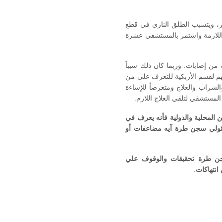
د سمير مصيلحى الذي أصيب بطلق ناري في فخذه الأيمن يوم 20 ديسمبر، ويتسبب الطلق الناري في قطع
 اللازمة واستمر بالمستشفي عشرة
من إصابات. وربما كان ذلك سبباً
بوا منه الذهاب معهم لقسم الأزبكية للتعرف علي من
الشراب والعلاج ومتعرضاً للإساءة
مستشفي لتلقي العلاج اللازم.
ين المحلية والدولية فأنه يعرف في
ئولي سجن طرة آيه مضاعفات أو
سجن طرة تحقيقات والوقوف علي
انتهاكات
.