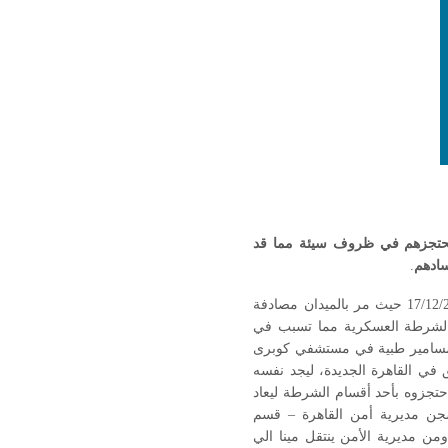
تحتجزهم في ظروف سيئة مما قد
سادهم
.
مينا عادل أنيس البالغ من العمر تسعة عشر عاما تم الاعتداء عليه في ميدان التحرير يوم 17/12/2011 حيث مر بالميدان مصادفة
ت الشرطة العسكرية مما تسبب في
 ومسامير طبية في مستشفي كوبرى
 في القاهرة الجديدة، ليجد نفسه
احتجزوه بأحد أقسام الشرطة ليعاد
بة يودع مينا بسجن مديرية أمن القاهرة – قسم
من مديرية الأمن ينتقل مينا الي