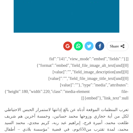
Share
[[{“fid”:”141″,”view_mode”:”embed”,”fields”:
{“format”:”embed”,”field_file_image_alt_text[und][0]
[value]”:””,”field_image_description[und][0]
[value]”:””,”field_file_image_title_text[und][0]
[value]”:””},”type”:”media”,”attributes”:
{“height”:180,”width”:220,”class”:”media-element file-
embed”},”link_text”:null}]]
تعرب المنظمات الموقعة أدناه عن بالغ إدانتها لاستمرار الحبس الاحتياطي
لكل من أية حجازي وزوجها محمد حسانين، وخمسة آخرين هم شريف
طلعت محمد، أميرة فرج، إبراهيم عبد ربه، كريم مجدي، محمد السيد
محمد، لمدة تقترب من650يوم، في قضية "مؤسسة بلادي – أطفال