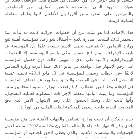
جنسي أو هتك عرض لأي من الأطفال في الفترة محل الواقعة، فضلًا عن
شهادات شهود النفي –والموثقة بالشهر العقاري– من المتطوعين
والمترددين على المقر، ممن أقروا بأن الأطفال كانوا يعامَلوا معاملة
إنسانية كريمة.
هذا بالإضافة لما هو مثبت من أن خطوات إجرائية كانت قد بدأت منذ
ديسمبر 2013 لتسجيل مبادرة بلادي – أطفال شوارعنا، كمؤسسة أهلية تتبع
وزارة التضامن الاجتماعي، تحمل الاسم نفسه، علمًا بأن المؤسسة قد
تابعت الإجراءات وتم فتح حساب بنكي باسم المؤسسة، إلا التعقيدات
البيروقراطية والأمنية على مدى 5 شهور، حالت دون حصول المؤسسة
على رقم الإشهار قبل الواقعة في مايو 2014، فيما أقرت وزارة التضامن
لاحقًا –في خطاب رسمي للمؤسسة في 13 مايو 2014– تجميد عملية
التسجيل لحين البت في القضية، والتحقق مما ورد عن أهداف المؤسسة
في الإعلام وفقًا لنص الخطاب. كما رفضت الوزارة تسليم المحامين ملف
المؤسسة وما يثبت اتباعها معظم الإجراءات المطلوبة لعملية التسجيل،
وأنها كانت على وشك الحصول على رقم الإشهار، الأمر الذي دفع
المحامين لتقديم طلب رسمي للمحكمة لطلب الملف من الوزارة.
جدير بالذكر، أن تعنت وزارة التضامن والجهات الأمنية في منح مؤسسة
بلادي رقم الإشهار، قد جاء بالمخالفة للقانون 84 لسنة 2002 المنظم لعمل
الجمعيات والمؤسسات الأهلية، والذي يعطي الحق للجمعية أو المؤسسة