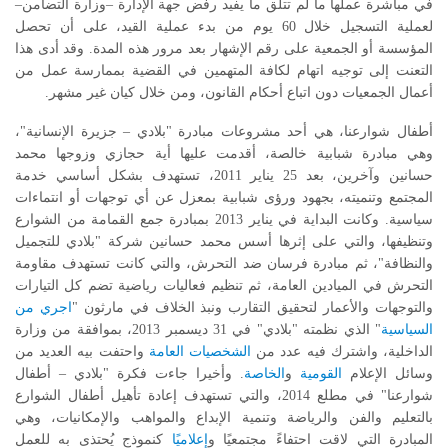
في مباشرة عملها ما لم تتلق ما يفيد رفض جهة الإدارة –وزارة التضامن–
لعملية التسجيل خلال 60 يوم من بدء عملية القيد، على أن تحصل
المؤسسة أو الجمعية على رقم الإشهار بعد مرور هذه المدة. وقد أدى هذا
التعنت إلى توجيه اتهام لكافة المتهمين في القضية بممارسة عمل من
أعمال الجمعيات دون اتباع أحكام القانون، ومن خلال كيان غير مشهر.
أطفال شوارعنا، هي أحد مشروعات مبادرة "بلادي – جزيرة الإنسانية"،
وهي مبادرة شبابية خالصة، أقدمت عليها أية حجازي وزوجها محمد
حسانين وآخرين، بعد 25 يناير 2011، تستهدف بشكل أساسي خدمة
المجتمع وتنميته، بجهود ورؤى شبابية بمعزل عن أي توجهات أو انتماءات
سياسية. وكانت البداية في يناير 2013 بمبادرة جمع القمامة من الشوارع
وتنظيفها، والتي على إثرها أسس محمد حسانين شركة "بلادي للتجميل
والنظافة"، ثم مبادرة فرسان ضد التحرش، والتي كانت تستهدف مقاومة
التحرش في الميادين العامة، ثم تنظيم فعاليات رياضية تضم كل التيارات
والتوجهات والأعمار لتحقيق التقارب ونبذ الخلاف في مارثون "
اجري من
السياسية
" الذي نظمته "بلادي" في 31 ديسمبر 2013، بموافقة من وزارة
الداخلية، واشترك فيه عدد من
الشخصيات العامة
واحتفت بيه العديد من
وسائل الإعلام
القومية
و
الخاصة
. وأخيرا جاءت فكرة "بلادي – أطفال
شوارعنا" في مطلع 2014، والتي تستهدف إعادة تأهيل أطفال الشوارع
بالتعليم والفن والرياضة وتنمية الإبداع والمواهب والإمكانيات، وهي
المبادرة التي لاقت احتفاءً مجتمعيًا و
إعلاميًا
كنموذج يُحتذى به للعمل