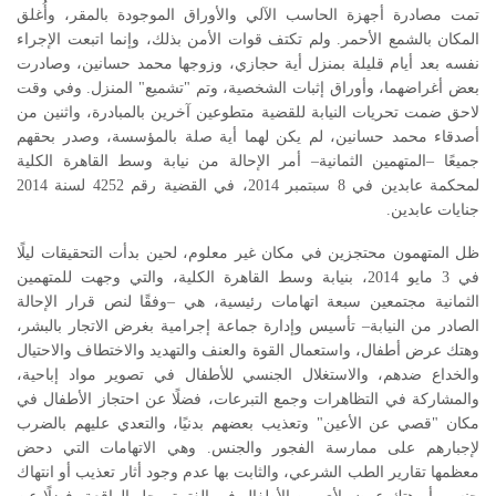
تمت مصادرة أجهزة الحاسب الآلي والأوراق الموجودة بالمقر، وأُغلق
المكان بالشمع الأحمر. ولم تكتف قوات الأمن بذلك، وإنما اتبعت الإجراء
نفسه بعد أيام قليلة بمنزل أية حجازي، وزوجها محمد حسانين، وصادرت
بعض أغراضهما، وأوراق إثبات الشخصية، وتم "تشميع" المنزل. وفي وقت
لاحق ضمت تحريات النيابة للقضية متطوعين آخرين بالمبادرة، واثنين من
أصدقاء محمد حسانين، لم يكن لهما أية صلة بالمؤسسة، وصدر بحقهم
جميعًا –المتهمين الثمانية– أمر الإحالة من نيابة وسط القاهرة الكلية
لمحكمة عابدين في 8 سبتمبر 2014، في القضية رقم 4252 لسنة 2014
جنايات عابدين.
ظل المتهمون محتجزين في مكان غير معلوم، لحين بدأت التحقيقات ليلًا
في 3 مايو 2014، بنيابة وسط القاهرة الكلية، والتي وجهت للمتهمين
الثمانية مجتمعين سبعة اتهامات رئيسية، هي –وفقًا لنص قرار الإحالة
الصادر من النيابة– تأسيس وإدارة جماعة إجرامية بغرض الاتجار بالبشر،
وهتك عرض أطفال، واستعمال القوة والعنف والتهديد والاختطاف والاحتيال
والخداع ضدهم، والاستغلال الجنسي للأطفال في تصوير مواد إباحية،
والمشاركة في التظاهرات وجمع التبرعات، فضلًا عن احتجاز الأطفال في
مكان "قصي عن الأعين" وتعذيب بعضهم بدنيًا، والتعدي عليهم بالضرب
لإجبارهم على ممارسة الفجور والجنس. وهي الاتهامات التي دحض
معظمها تقارير الطب الشرعي، والثابت بها عدم وجود أثار تعذيب أو انتهاك