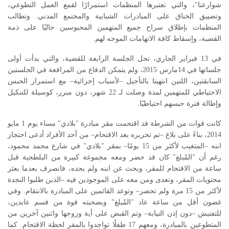
شوارعنا"، والتي تعتبرها المنظمات استمرارًا لقمع العمل التطوعي،
وتضييق الخناق على المبادرات الشبابية والمجتمع المدني. وتطالب
المنظمات بإطلاق سراح جميع المتهمين المحبوسين حاليًا على ذمة
القضية، وإسقاط كافة الاتهامات الموجه لهم.
في 13 فبراير الجاري، تحل الجلسة الرابعة للقضية، والتي بدأت أولى
جلساتها في 14مارس 2015، ولم يتمكن الدفاع من المرافعة في الجلستين
السابقتين، اللتين انتهيتا بالتأجيل –لأسباب إجرائية– مع استمرار الحبس
الاحتياطي للمتهمين لمدة وصلت لـ 22 شهر، دون مبرر، كوسيلة للتنكيل
وإطالة فترة حبسهم احتياطيًا.
كانت قوات من الشرطة قد اقتحمت مقر مبادرة "بلادي" مساء يوم 1 مايو
2014، بناءً على بلاغ –تم تحريره بعد الاقتحام– من أحد الأفراد أدعى احتجاز
ابنه –المتغيب لأكثر من 15 يومًا– بمقر "بلادي" في شارع محمد محمود،
رغم أن "المُبلغ" كان قد حضر ومعه مجموعة كبيرة من البلطجية قبل
ساعة من الاقتحام للمقر، وبحث عن ابنه ولم يجده، فانصرف بعدما بعثر
محتويات المقر، وتعدى ومن معه على الموجودين فيه –الذين طلبوا النجدة
لأكثر من 15 مرة ولم تحضر– وتوعد القائمين على المبادرة بالانتقام. وفي
غضون أقل من ساعة عاد "المُبلغ" وبصحبته قوة من قسم عابدين،
للتفتيش –دون إذن النيابة– وتم القبض على أية وزوجها واثنين آخرين من
المتطوعين بالمبادرة، ومعهم 17 طفلًا تواجدوا بالمقر لحظة الاقتحام. كما