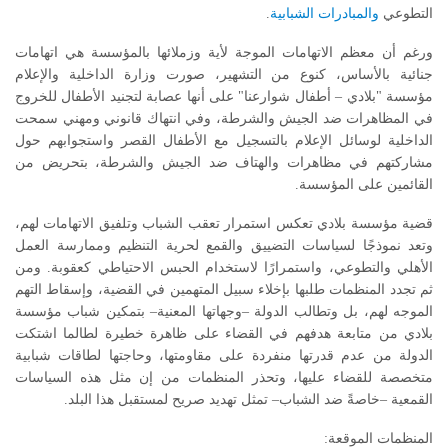
التطوعي
والمبادرات الشبابية
.
ورغم أن معظم الاتهامات الموجة لأية وزملائها بالمؤسسة هي اتهامات
جنائية بالأساس، كنوع من التشهير، صورت وزارة الداخلية والإعلام
مؤسسة "بلادي – أطفال شوارعنا" على أنها عصابة لتجنيد الأطفال للخروج
في المظاهرات ضد الجيش والشرطة، وفي انتهاك قانوني ومهني سمحت
الداخلية لوسائل الإعلام بالتسجيل مع الأطفال القصر واستجوابهم حول
مشاركتهم في مظاهرات والهتاف ضد الجيش والشرطة، بتحريض من
القائمين على المؤسسة.
قضية مؤسسة بلادي تعكس استمرار تعقب الشباب وتلفيق الاتهامات لهم،
وتعد نموذجًا لسياسات التضييق والقمع لحرية التنظيم وممارسة العمل
الأهلي والتطوعي، واستمرارًا لاستخدام الحبس الاحتياطي كعقوبة. ومن
ثم تجدد المنظمات طلبها بإخلاء سبيل المتهمين في القضية، وإسقاط التهم
الموجه لهم، بل وتطالب الدولة –وجهاتها المعنية– بتمكين شباب مؤسسة
بلادي من متابعة هدفهم في القضاء على ظاهرة خطيرة لطالما اشتكت
الدولة من عدم قدرتها منفردة على مقاومتها، وحاجتها لطاقات شبابية
متخصصة للقضاء عليها، وتحذر المنظمات من إن مثل هذه السياسات
القمعية –خاصةً ضد الشباب– تمثل تهديد صريح لمستقبل هذا البلد.
المنظمات الموقعة: