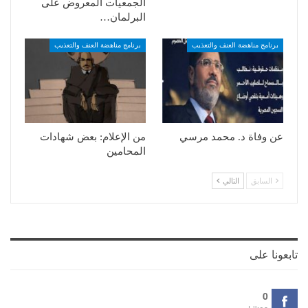
الجمعيات المعروض على
البرلمان…
برنامج مناهضة العنف والتعذيب
برنامج مناهضة العنف والتعذيب
عن وفاة د. محمد مرسي
من الإعلام: بعض شهادات
المحامين
السابق
التالي
تابعونا على
0