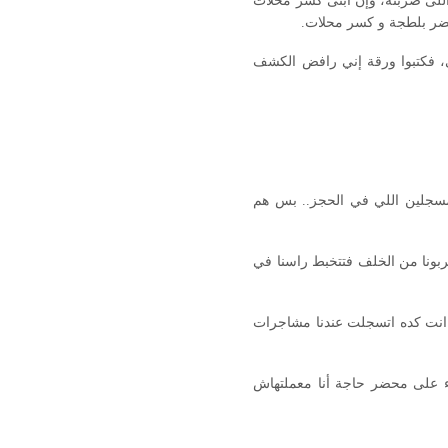
 اللى ضربته، وإن ابنى كسر محلات
محضر بلطجة و كسر محلات.
، فكتبوا ورقة إني رافض الكشف
لمسجلين اللي في الحجز.. بس هم
ضربونا من الخلف فتتخبط راسنا في
، انت كده اتسجلت عندنا مشاجرات
ضاء على محضر حاجة أنا معملتهاش