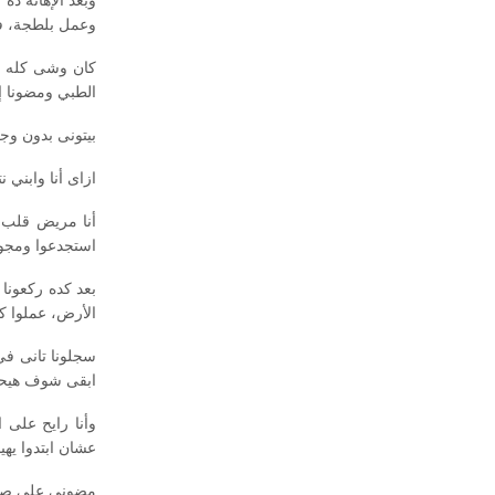
وبعد الإهانة ده
وعمل بلطجة، فل
كان وشى كله ج
الطبي ومضونا إحن
بيتونى بدون وج
ازاى أنا وابني نتسج
أنا مريض قلب و
استجدعوا ومجوش
بعد كده ركعونا 
الأرض، عملوا كده لم
سجلونا تانى في
ابقى شوف هيحص
وأنا رايح على 
عشان ابتدوا يهي
مضونى على صلح ف