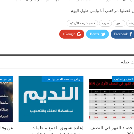
ل فضلوا مركعنى أنا وابني طول اليوم.
رطة
تلفيق
ضرب
قسم شرطة الأزبكية
Google+
Twitter
Facebook
ت صلة
العنف والتعذيب
برنامج مناهضة العنف والتعذيب
برنامج من
: حصاد القهر في النصف
إعادة تسويق القمع منظمات
عن وفا