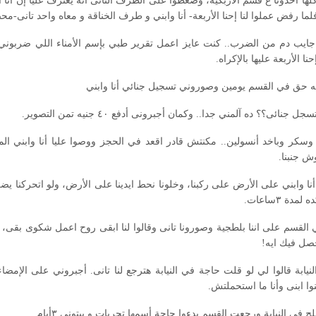
 كلها أخدونا ع قسم الأزبكية، وضغطوا على الطرف التانى انه يعترف عليا إن أنا
ما رفض عملوا لنا إحنا الأربعة- أنا وابني و طرف الخناقة و معاه واحد تانى-
ايب دم من الضرب.. كنت عايز اعمل تقرير طبي بإسم الأمناء اللي ضربوني
ا الأربعة عليها بالإكراه.
ه حق في القسم يومين وصوروني تسجيل جنائي أنا وابني
ل جنائى؟؟ ده آلمني جدا.. وكمان أجبرونى أدفع ٤٠ جنيه تمن التصوير.
سكر وباخد أنسولين.. مكنتش قادر اقعد في الحجز ووصوا عليا أنا وابني ا
 جنبنا.
أنا وابني على الأرض على ركبنا، وخلونا نحط ايدينا على الأرض، ولو اتحركنا ي
دة ٣ساعات.
 القسم على اننا بلطجية وصورونا تانى وقالوا لنا ابقى روح اعمل شكوى بقى
ل فيك ايه!
النيابة قالوا لي لو قلت حاجة في النيابة هترجع لنا تانى. أجبروني على الإم
نوا ابنى وأنا ما استحملتش.
ي النيابة ورجعت القسم بدءوا حاجة أسمها تحريات و بيتونى ٣أيام.