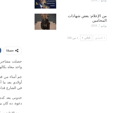
يوليو 7, 2019
من الإعلام: بعض شهادات
المحامين
يوليو 7, 2019
السابق
التالي
1 من 109
Share
حصلت مشاجرة بي
واحد معاه بكال
جم أمناء من قس
أولادي بعد ما 
في الشارع قدام الناس.. واحد
خدونى بعد كده 
دعوة، ده كان بي