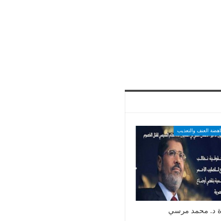
اهضة العنف والتعذيب
ة د. محمد مرسي