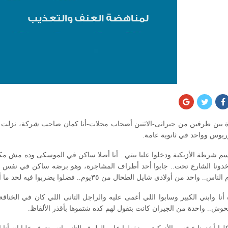
ن طرفين من جيرانى-الاثنين أصحاب محلات-أنا كمان صاحب شركة، نزلت أفض 
وريوس وواحد في ثانوية عامة.
م شرطة الأزبكية ودخلوا عليا بيتي.. أنا أصلا ساكن في الموسكى وده مش مكا
أخدونا الشارع تحت.. جابوا أحد أطراف المشاجرة، وهو برضه ساكن في نفس العما
 من أولادي شايل الطحال من ٣٥يوم.. فضلوا يضربوا فيه لحد ما أغمى عليه في الشارع
أنا وابني الكبير وسابوا اللي أغمى عليه والراجل التانى اللي كان في الخنا
حوش.. واحدة من الجيران كانت بتقول لهم كده شتموها بأقذر الألفاظ.