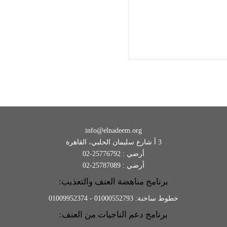
info@elnadeem.org
3 أ شارع سليمان الحلبي، القاهرة
أرضي : 25776792-02
أرضي : 25787089-02
برنامج مناهضة العنف والتعذيب:
خطوط ساخنة: 01000552793 - 01009952374
برنامج دعم الناجيات من العنف: