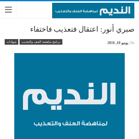
صبري أنور: اعتقال فتعذيب فاختفاء
برنامج مناهضة العنف والتعذيب
شهادات
On
يونيو 10, 2016