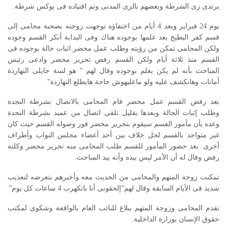
يرتدى زى الشرطة وبعضهم بالزى المدنى وتم اقتياده فى بوكس شرطة.
يوم 24 فبراير وبعد 4 أيام من اختفاؤه توجهت زوجته بصحبة محامى إلى
قسم كفر البطيخ بعد علمها بوجوده هناك وفى البداية أنكر القسم وجوده
ولكن المحامى تمكن من رؤيته وطلب عمل محضر اثبات حالة بوجوده فى
القسم منذ ثلاثة أيام ولكن القسم رفض تحرير محضر وادعى رئيس
المباحث بأنه لم يكن يعلم بوجوده وقال لهم ” هو لسة جايلى النهاردة
أمانات وهانكشف عليه ولو ماعليهوش حاجة هايطلع النهاردة”
بعد رفض القسم عمل محضر قام المحامى بالاتصال بشرطة النجدة
وطلب إثبات الحالة وبعدها بقليل تلقى اتصال من عميد بشرطة النجدة
وعده بأن مأمور القسم سيقوم بتحرير محضر فور وصوله القسم حيث كان
غير متواجد بالقسم لحل خلاف بين أحد أعضاء مجلس النواب وأطراف
أخرى. بعد حضور المأمور للقسم طلب المحامى منه تحرير محضر وكلنه
رفض وقال له أن الأمر ليس بيده وأنه بيد المباحث.
تمكنت زوجة المتهم والمحامى من الحديث معه وأخبرهم بتعرضه لتعذيب
شديد فى الأيام السابقة وقال لهم”إلحقونى أنا باتكهرب 4 ساعات كل يوم”
تقدم المحامى وزوجة المتهم ببلاغ للنائب العام بالواقعة وشكوى لمكتب
حقوق الإنسان بوزارة الداخلية.