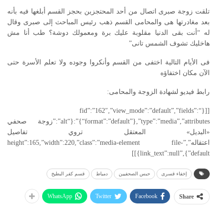
تلقت زوجة صبرى اتصال من أحد المحتجزين بحجز القسم أبلغها فيه بأنه
بعد مغادرتها هى والمحامى القسم ذهب رئيس المباحث إلى صبرى وقال
له “أنت بقى الدنيا مقلوبة عليك برة ومعمولك دوشة؟ طب أنا مش
هاخليك تشوف الشمس تانى”
فى الأيام التالية اختفى من القسم وأنكروا وجوده ولا تعلم الأسرة حتى
الآن مكان اختفاؤه
رابط فيديو لشهادة الزوجة والمحامى:
[[{“fid”:”162″,”view_mode”:”default”,”fields”:
{“format”:”default”},”type”:”media”,”attributes”:{“alt”:”زوجة صحفي
«البديل» المعتقل تروي تفاصيل
اعتقاله”,”height”:165,”width”:220,”class”:”media-element file-
default”},”link_text”:null}]]
إخفاء قسرى
حبس الصحفيين
دمياط
قسم كفر البطيخ
WhatsApp
Twitter
Facebook
Share