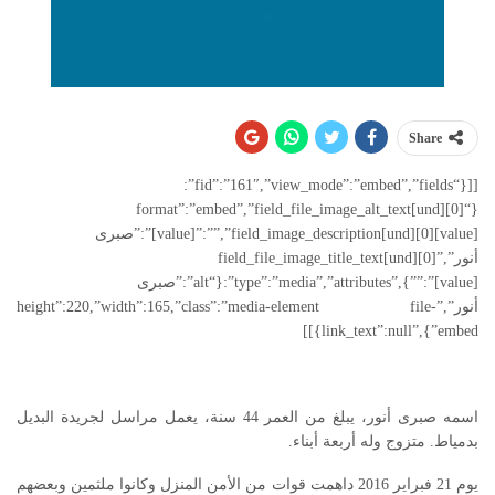
Share
[[{“fid”:”161″,”view_mode”:”embed”,”fields”:
{“format”:”embed”,”field_file_image_alt_text[und][0]
[value]”:””,”field_image_description[und][0][value]”:”صبرى
أنور”,”field_file_image_title_text[und][0]
[value]”:””},”type”:”media”,”attributes”:{“alt”:”صبرى
أنور”,”height”:220,”width”:165,”class”:”media-element file-
embed”},”link_text”:null}]]
اسمه صبرى أنور، يبلغ من العمر 44 سنة، يعمل مراسل لجريدة البديل
بدمياط. متزوج وله أربعة أبناء.
يوم 21 فبراير 2016 داهمت قوات من الأمن المنزل وكانوا ملثمين وبعضهم