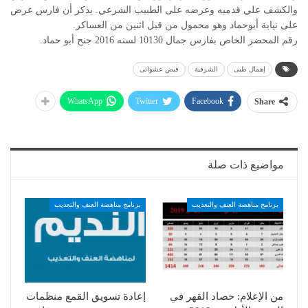
والكشف علي قدميه وعرضه على الطبيب الشرعي. يذكر أن فارس عرض
على نيابة أبوحماد وهو محمول من قبل اثنين من العساكر.
رقم المحضر الخاص بفارس جمال 10130 لسنه 2016 جنح أبو حماد.
إهمال طبى
الشرقية
قبض عشوائى
WhatsApp
Twitter
Facebook
Share
مواضيع ذات صلة
برنامج مناهضة العنف والتعذيب
برنامج مناهضة العنف والتعذيب
من الإعلام: حصاد القهر في
إعادة تسويق القمع منظمات