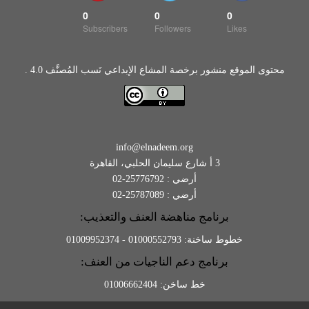
0
0
0
Subscribers
Followers
Likes
محتوى الموقع منشور برخصة المشاع الإبداعي نَسب المُصنَّف 4.0 .
info@elnadeem.org
3 أ شارع سليمان الحلبي، القاهرة
أرضي : 25776792-02
أرضي : 25787089-02
برنامج مناهضة العنف والتعذيب:
خطوط ساخنة: 01000552793 - 01009952374
برنامج دعم الناجيات من العنف:
خط ساخن: 01006662404