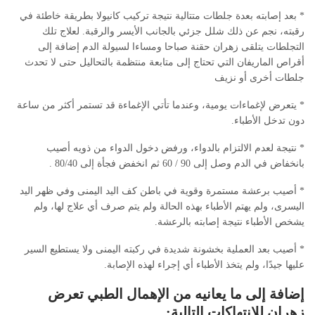
* بعد إصابته بعدة جلطات متتالية نتيجة تركيب كانيولا بطريقة خاطئة في
رقبته، نجم عن ذلك شلل جزئي بالجانب الأيسر والرقبة. لعلاج تلك
التجلطات يتلقى زهران حقنة صباحا ومساءا لسيولة الدم إضافة إلى
أقراص الماريفان التي تحتاج إلى متابعة منتظمة بالتحاليل حتى لا تحدث
جلطات أخرى أو نزيف
* يتعرض لإغماءات يومية، وعندما تأتي الإغماءة قد تستمر أكثر من ساعة
دون تدخل الأطباء.
* نتيجة لعدم الالتزام بالدواء، ورفض دخول الدواء من ذويه أصيب
بانخفاض في الدم وصل إلى 90 / 60 ثم انخفض فجأة إلى 80/40 .
* أصيب برعشة مستمرة وقوية في باطن كف اليد اليمنى وفي ظهر اليد
اليسرى، ولم يهتم الأطباء بهذه الحالة ولم يتم صرف أي علاج لها، ولم
يشخص الأطباء نتيجة إصابته بالرعشة.
* أصيب بعد العملية بخشونة شديدة في ركبته اليمنى ولا يستطيع السير
عليها جيدًا، ولم يتخذ الأطباء أي إجراء لهذه الإصابة.
إضافة إلى ما يعانيه من الإهمال الطبي تعرض
زهران للانتهاكات التالية: