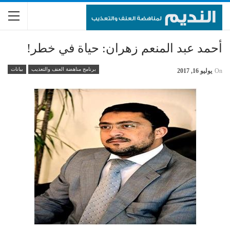
أحمد عبد المنعم زهران: حياة في خطر!
برنامج مناهضة العنف والتعذيب
بيانات
On
يوليو 16, 2017