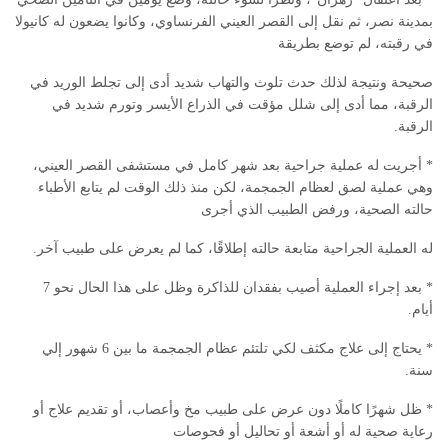
بمدينة نصر، ثم نقل إلى القصر العيني الفرنساوي، وكانوا يضعون له كانيولا
في رقبته، لم توضع بطريقة
صحيحة ونتيجة لذلك حدث تلوث والتهاب شديد أدى إلى تجلط الوريد في
الرقبة، مما أدى إلى شلل مؤقت في الذراع الأيسر وتورم شديد في
الرقبة.
* أجريت له عملية جراحية بعد شهر كامل في مستشفى القصر العيني،
وهي عملية لصق لعظام الجمجمة، لكن منذ ذلك الوقت لم يتابع الأطباء
حالته الصحية، ورفض الطبيب الذي أجرى
له العملية الجراحية متابعة حالته إطلاقًا، كما لم يعرض على طبيب آخر.
* بعد إجراء العملية أصيب بفقدان للذاكرة وظل على هذا الحال نحو 7
أيام.
* يحتاج إلى علاج مكثف لكي تلتئم عظام الجمجمة ما بين 6 شهور إلي
سنة.
* ظل شهرًا كاملًا دون عرض على طبيب مخ وأعصاب، أو تقديم علاج أو
رعاية صحية له أو أشعة أو تحاليل أو فحوصات