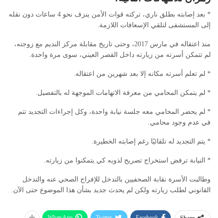
* بعد إصابته بطلق ناري، تركته قوات الأمن ينزف نحو 4 ساعات دون نقله
إلى المستشفى لتلقي الإسعافات اللازمة.
منذ اعتقاله في مارس 2017، وحتى تاريخ مقابلة مركز النديم مع زوجته،
لم تتمكن أسرته من زيارته داخل القصر العيني، سوى مرة واحدة.
* لم تعلم أسرته مكانه إلا بعد شهرين من اعتقاله.
* لم يتمكن المحامي من معرفة الاتهامات الموجهة له بالتفصيل.
* لم يحضر المحامي معه جلسة نيابة واحدة، وكل إجراءات التجديد تتم
في عدم وجود محامي.
* يتم التجديد له تلقائيًا رغم إصابته الخطيرة.
* النيابة ترفض استخراج تصريح لذويه كي يتمكنوا من زيارته.
وطالبت الأسرة نقابة الصحفيين بالتدخل للإفراج الصحي عنه والتدخل
القانوني لطلب زيارته ولكن لم يحدث جديد بشأن هذا الموضوع حتى الآن.
WhatsApp
Twitter
Facebook