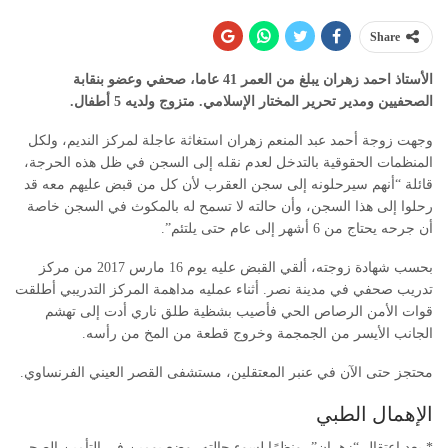
Share
الأستاذ احمد زهران يبلغ من العمر 41 عاما، صحفي وعضو بنقابة
الصحفيين ومدير تحرير المختار الإسلامي. متزوج ولديه 5 أطفال.
وجهت زوجة أحمد عبد المنعم زهران استغاثة عاجلة لمركز النديم، ولكل
المنظمات الحقوقية بالتدخل لعدم نقله إلى السجن في ظل هذه الحرجة،
قائلة “أنهم سيرحلونه إلى سجن العقرب لأن كل من قبض عليهم معه قد
رحلوا إلى هذا السجن، وأن حالته لا تسمح له بالمكوث في السجن خاصة
أن جرحه يحتاج من 6 أشهر إلى عام حتى يلتئم”.
بحسب شهادة زوجته، ألقي القبض عليه يوم 16 مارس 2017 من مركز
تدريب صحفي في مدينة نصر. أثناء عمليه مداهمة المركز التدريبي أطلقت
قوات الأمن الرصاص الحي فأصيب بشظية طلق ناري أدت إلى تهشم
الجانب الأيسر من الجمجمة وخروج قطعة من المخ من رأسه.
محتجز حتى الآن في عنبر المعتقلين، مستشفى القصر العيني الفرنساوي.
الإهمال الطبي
* بعد اعتقال “زهران”، ونظرًا لسوء حالته، وضع يومين في التأمين الصحي