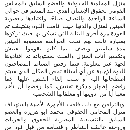
منزل المحامية الحقوقية والعضو السابق بالمجلس
القومي لحقوق الإنسان أهدى عبد المنعم في حوالي
الساعة الواحدة والنصف صباحًا واقتيادها معصوبة
العينين لمنزل والدتها حيث قامت القوة بتفتيشه ثم
العودة مرة أخرى للبناية التي تسكن بها حيث تركوها
بسيارة تابعة لهم تحت الحراسة معصوبة العينين
مدة ساعتين ونصف بينما كانوا يقوموا بتفتيش
وتكسير أثاث المنزل والعبث بمحتوياته ثم اقتادوها
لجهة غير معلومة. فيما رفض الضباط المصاحبون
للقوة الإجابة عن أي أسئلة تخص المكان الذي سيتم
اصطحابها إليه أو سبب إلقاء القبض عليها، كما
رفضوا إظهار مذكرة تفتيش، كما رفضوا أن تأخذ
معها أيا من أدويتها أو معلقاتها الشخصية.
وبالتزامن مع ذلك قامت الأجهزة الأمنية باستهداف
منزل المحامي الحقوقي محمد أبو هريرة والعضو
السابق بالتنسيقية المصرية للحقوق والحريات
وزوجته عائشة الشاطر واقتحامه من قبل قوة من