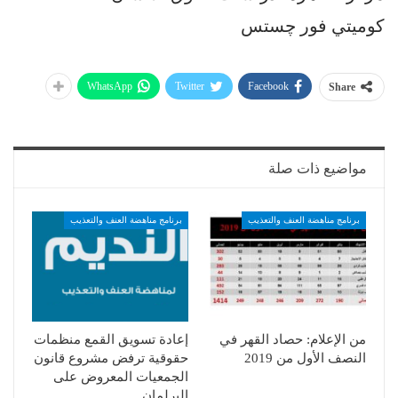
كوميتي فور چستس
WhatsApp
Twitter
Facebook
Share
مواضيع ذات صلة
برنامج مناهضة العنف والتعذيب
برنامج مناهضة العنف والتعذيب
من الإعلام: حصاد القهر في
إعادة تسويق القمع منظمات
النصف الأول من 2019
حقوقية ترفض مشروع قانون
الجمعيات المعروض على
البرلمان…