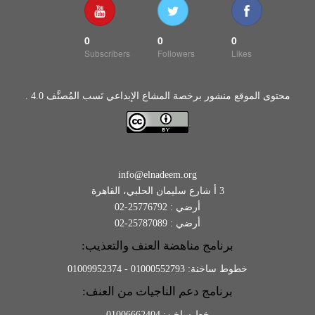
0
0
0
Subscribers
Followers
Likes
محتوى الموقع منشور برخصة المشاع الإبداعي نَسب المُصنَّف 4.0 .
info@elnadeem.org
3 أ شارع سليمان الحلبي، القاهرة
أرضي : 25776792-02
أرضي : 25787089-02
برنامج مناهضة العنف والتعذيب:
خطوط ساخنة: 01000552793 - 01009952374
برنامج دعم الناجيات من العنف:
خط ساخن: 01006662404