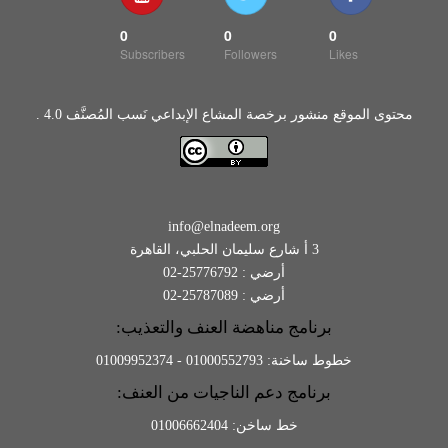
0
0
0
Subscribers
Followers
Likes
محتوى الموقع منشور برخصة المشاع الإبداعي نَسب المُصنَّف 4.0 .
info@elnadeem.org
3 أ شارع سليمان الحلبي، القاهرة
أرضي : 25776792-02
أرضي : 25787089-02
برنامج مناهضة العنف والتعذيب:
خطوط ساخنة: 01000552793 - 01009952374
برنامج دعم الناجيات من العنف:
خط ساخن: 01006662404