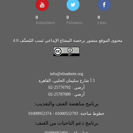
0
0
0
Subscribers
Followers
Likes
محتوى الموقع منشور برخصة المشاع الإبداعي نَسب المُصنَّف 4.0 .
info@elnadeem.org
3 أ شارع سليمان الحلبي، القاهرة
أرضي : 25776792-02
أرضي : 25787089-02
برنامج مناهضة العنف والتعذيب:
خطوط ساخنة: 01000552793 - 01009952374
برنامج دعم الناجيات من العنف:
خط ساخن: 01006662404