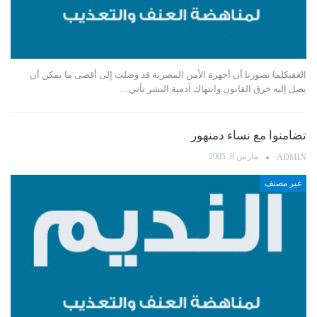
العقيكلما تصورنا أن أجهزة الأمن المصرية قد وصلت إلى أقصى ما يمكن أن
يصل إليه خرق القانون وانتهاك آدمية البشر تأتي…
تضامنوا مع نساء دمنهور
مارس 8, 2005
ADMIN
غير مصنف