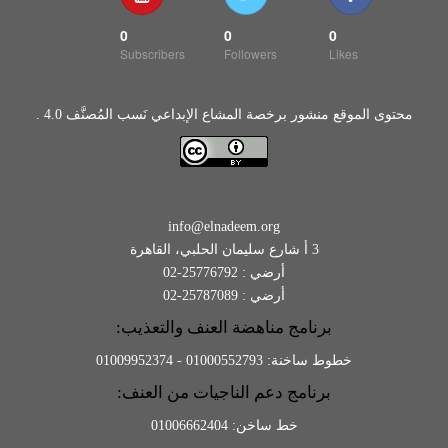
0
0
0
Subscribers
Followers
Likes
محتوى الموقع منشور برخصة المشاع الإبداعي نَسب المُصنَّف 4.0 .
info@elnadeem.org
3 أ شارع سليمان الحلبي، القاهرة
أرضي : 25776792-02
أرضي : 25787089-02
برنامج مناهضة العنف والتعذيب:
خطوط ساخنة: 01000552793 - 01009952374
برنامج دعم الناجيات من العنف:
خط ساخن: 01006662404