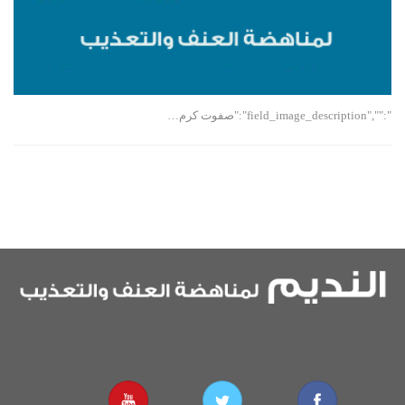
":"","field_image_description":"صفوت كرم…