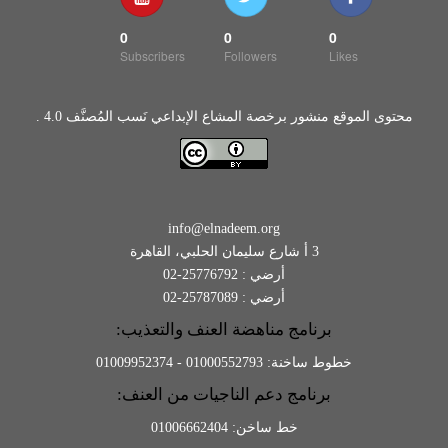
0
0
0
Subscribers
Followers
Likes
محتوى الموقع منشور برخصة المشاع الإبداعي نَسب المُصنَّف 4.0 .
info@elnadeem.org
3 أ شارع سليمان الحلبي، القاهرة
أرضي : 25776792-02
أرضي : 25787089-02
برنامج مناهضة العنف والتعذيب:
خطوط ساخنة: 01000552793 - 01009952374
برنامج دعم الناجيات من العنف:
خط ساخن: 01006662404