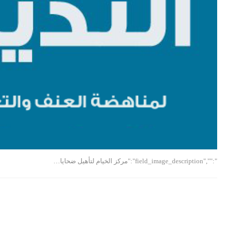
":"","field_image_description":"مركز الخيام لتأهيل ضحايا…