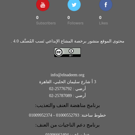
0
0
0
Subscribers
Followers
Likes
محتوى الموقع منشور برخصة المشاع الإبداعي نَسب المُصنَّف 4.0 .
info@elnadeem.org
3 أ شارع سليمان الحلبي، القاهرة
أرضي : 25776792-02
أرضي : 25787089-02
برنامج مناهضة العنف والتعذيب:
خطوط ساخنة: 01000552793 - 01009952374
برنامج دعم الناجيات من العنف:
خط ساخن: 01006662404