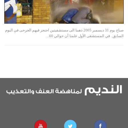
صباح يوم 31 ديسمبر 2005 ذهبنا الى مستشفيتين احتجز فيهم الجرحى في اليوم
السابق.. في المستشفى الأول علمنا أن حوالي 60…