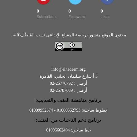
0
0
0
Subscribers
Followers
Likes
محتوى الموقع منشور برخصة المشاع الإبداعي نَسب المُصنَّف 4.0 .
info@elnadeem.org
3 أ شارع سليمان الحلبي، القاهرة
أرضي : 25776792-02
أرضي : 25787089-02
برنامج مناهضة العنف والتعذيب:
خطوط ساخنة: 01000552793 - 01009952374
برنامج دعم الناجيات من العنف:
خط ساخن: 01006662404