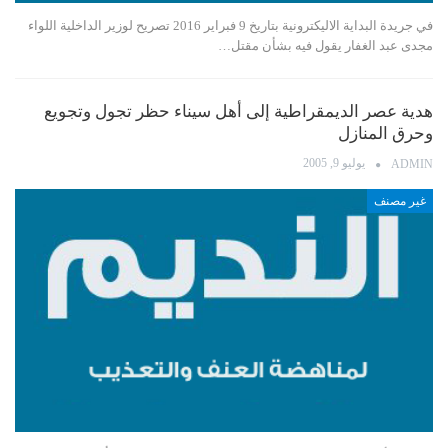
في جريدة البداية الاليكترونية بتاريخ 9 فبراير 2016 تصريح لوزير الداخلية اللواء
مجدى عبد الغفار يقول فيه بشأن مقتل…
هدية عصر الديمقراطية إلى أهل سيناء حظر تجول وتجويع
وحرق المنازل
يوليو 9, 2005
ADMIN
غير مصنف