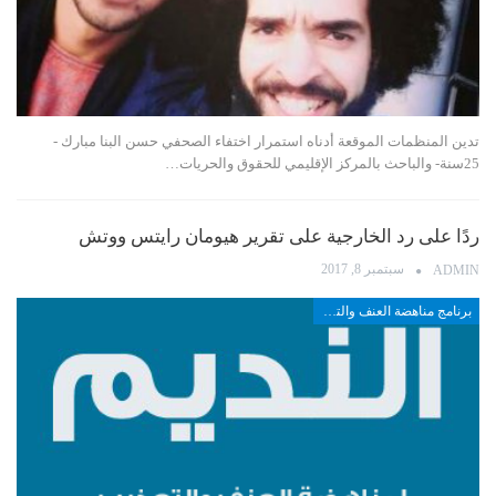
تدين المنظمات الموقعة أدناه استمرار اختفاء الصحفي حسن البنا مبارك -
25سنة- والباحث بالمركز الإقليمي للحقوق والحريات…
ردًا على رد الخارجية على تقرير هيومان رايتس ووتش
سبتمبر 8, 2017
ADMIN
برنامج مناهضة العنف والتعذيب