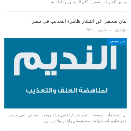
وجبين الشرطة المصرية. كان السيد وزير الداخلية…
بيان صحفي عن انتشار ظاهرة التعذيب في مصر
مارس 1, 2004
ADMIN
غير مصنف
إن المنظمات الموقعة أدناه والمشاركة في هذا المؤتمر الصحفي الذي يعرض
لآخر تقارير أصدرتها منظمة هيومان رايتس واتش حول…