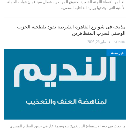
بلغنا من أعضاء اللجنة الشعبية لحقوق المواطن بشمال سيناء بأن قوات الحملة
الأمنية التي أوفدتها وزارة الداخلية المصرية…
مذبحة فى شوارع القاهرة الشرطة تقود بلطجيه الحزب
الوطني لضرب المتظاهرين
مايو 26, 2005
ADMIN
غير مصنف
ما حدث في يوم الاستفتاء( التاريخى!) هو وصمة عار في جبين النظام المصري