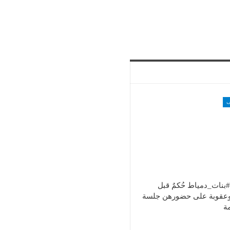
ف
#بنات_دمياط حُكمٌ قبل
 وعقوبة على حضورهن جلسة
ة