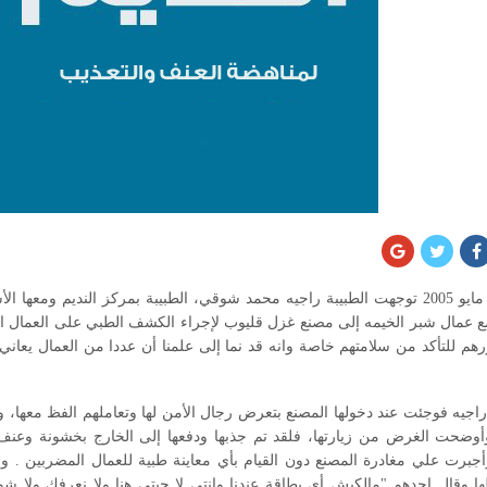
يوم الأربعاء 11 مايو 2005 توجهت الطبيبة راجيه محمد شوقي، الطبيبة بمركز النديم
ع عمال شبر الخيمه إلى مصنع غزل قليوب لإجراء الكشف الطبي على العمال ا
 للتأكد من سلامتهم خاصة وانه قد نما إلى علمنا أن عددا من العمال يعان
 راجيه فوجئت عند دخولها المصنع بتعرض رجال الأمن لها وتعاملهم الفظ معها، 
 وأوضحت الغرض من زيارتها، فلقد تم جذبها ودفعها إلى الخارج بخشونة وعنف 
أجبرت علي مغادرة المصنع دون القيام بأي معاينة طبية للعمال المضربين . 
لها وقال احدهم "مالكيش أي بطاقة عندنا وانتي لا جيتى هنا ولا نعرفك ولا شو