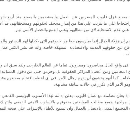
 مصنع غزل قليوب المضربين عن العمل والمعتصمين بالمصنع منذ أربع شهو
تجاجا علي ما يترتب علي هذا من إهدار مجحف لحقوقهم ومستحقاتهم، قد أعلن
علي عدم الاستجابة لاي من مطالبهم وعلي القمع والحصار الأمني لهم.
م إن هؤلاء العمال إنما يمارسون حقا من حقوقهم التى يكفلها لهم الدستور والمو
فاع عن حقوقهم المدنية والاقتصادية المنتهكة خاصة وانه قد نشر الكثير 
ت.
ل في واقع الحال محاصرون ومعزولون تماما عن العالم الخارجي ولقد سبق ان وقف
 المحامين ومن أعضاء المراكز الحقوقية بل وحرموا حتى من دخول المساعدات ال
عام.. كما أنهم يخشون أن يقوم رجال الامن في أي لحظه باقتحام مصنعهم وفض ا
هو الامر الذي تكرر في حالات سابقة مشابهة.
 إذ يعلن تضامنه مع عمال قليوب، يعلن إدانته لهذا الأسلوب البوليسى القمعي 
مواجهة جميع مطالب المواطنين بحقوقهم بالاسلوب الامني القمعي وانتهاك 
لمجتمع المدنى بالاتصال بالعمال وان يسمح للأطباء بالإشراف علي صحة المضرب