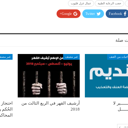
حجب الرعاية الطبية
عمال غزل قليوب
Google+
Twitter
Facebook
ت صلة
اجيات من العنف
غير مصنف
غير مصن
ــــــير لا
أرشيف القهر في الربع الثالث من
احتجاز 
ــــــل
2018
الحُكم
المحاكم
لتالي