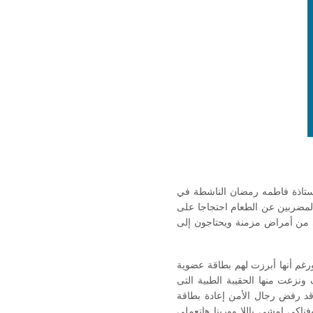
 ومعها الأستاذة فاطمه رمضان الناشطة في
لمضربين عن الطعام احتجاجا على
ي من أمراض مزمنة ويحتاجون إلى
ورغم أنها أبرزت لهم بطاقة عضوية
ونزعت منها الحقيبة الطبية التى
وقد رفض رجال الأمن إعادة بطاقة
فناكي إمشى ياللا وورينا هاتعملي