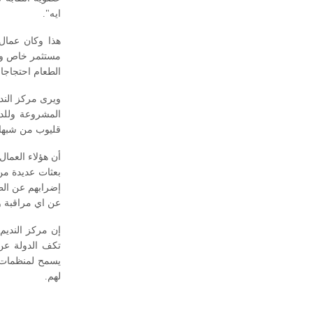
ايه".
هذا وكان عمال
مستثمر خاص واح
الطعام احتجاجا 
ويرى مركز الندي
المشروعة وللد
قليوب من شبها
أن هؤلاء العما
بعثات عديدة من
إضرابهم عن الط
عن اي مراقبة و
إن مركز النديم
تكف الدولة عن 
يسمح لمنظمات ا
لهم.