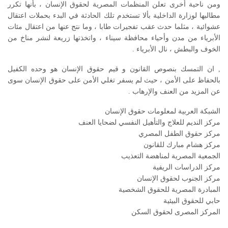
ومن ناحية أخرى تعلن المنظمات المصرية لحقوق الإنسان ، بأنها تكرر
مطالبها لوزارة الداخلية بألا تستخدم تلك الحادثة في البدء بحملات اعتقال
عشوائية ، مثلما حدث عقب تفجيرات طابا ، وما نتج عنها من اعتقال مئات
الأبرياء من مدن وأحياء محافظة سيناء ، واتخذتها زريعة لنشر مناخ من
الخوف والبطش ، نال الأبرياء .
, ان التمسك بنصوص القانون و قيم حقوق الإنسان هو وحده الكفيل
بالحفاظ على الأمن ، حيث لم يسفر تغلي الأمن على حقوق الإنسان سوى
عن المزيد من العنف والإرهاب .
الشبكة العربية لمعلومات حقوق الإنسان
مركز النديم للعلاج والتأهيل النفسي لضحايا العنف
مركز حقوق الطفل المصري
مركز هشام مبارك للقانون
الجمعية المصرية لمناهضة التعذيب
مركز الدراسات الريفية
مركز الجنوب لحقوق الإنسان
المبادرة المصرية للحقوق الشخصية
حابي للحقوق البيئية
المركز المصرى لحقوق السكن