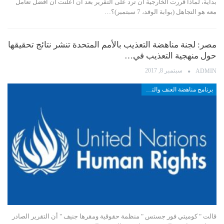
بداية، لماذا قررت الخارجية أن ترد على التقرير بعد ان أعلنت أن افضل تعامل
معه هو التجاهل (بوابة الوفد، 7 سبتمبر)؟…
مصر: لجنة مناهضة التعذيب بالأمم المتحدة تنشر نتائج تحقيقها
حول منهجية التعذيب في…
سبتمبر 8, 2017
ADMIN
برنامج مناهضة العنف والتعذيب
قالت " كوميتي فور جستس " منظمة حقوقية ومقرها جنيف " أن التقرير الصادر