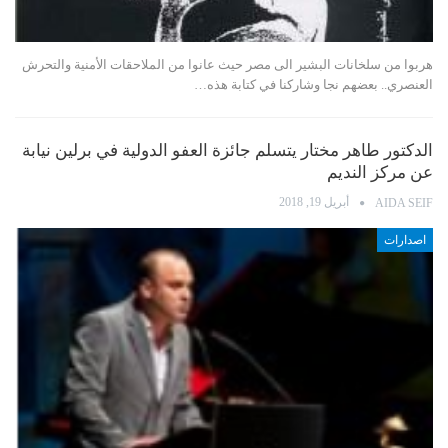
هربوا من سلخانات البشير الى مصر حيث عانوا من الملاحقات الأمنية والتحرش
العنصري.. بعضهم نجا وشاركنا في كتابة هذه…
الدكتور طاهر مختار يتسلم جائزة العفو الدولية في برلين نيابة
عن مركز النديم
أبريل 19, 2018
AIDA SEIF
اصدارات