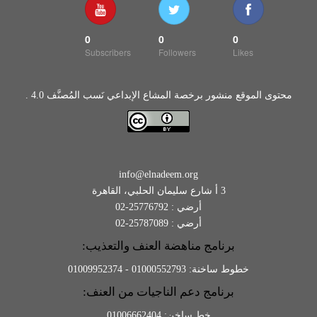
0
0
0
Subscribers
Followers
Likes
محتوى الموقع منشور برخصة المشاع الإبداعي نَسب المُصنَّف 4.0 .
info@elnadeem.org
3 أ شارع سليمان الحلبي، القاهرة
أرضي : 25776792-02
أرضي : 25787089-02
برنامج مناهضة العنف والتعذيب:
خطوط ساخنة: 01000552793 - 01009952374
برنامج دعم الناجيات من العنف:
خط ساخن: 01006662404